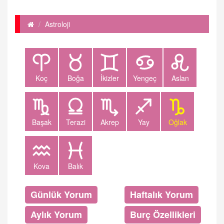
Astroloji
Koç
Boğa
İkizler
Yengeç
Aslan
Başak
Terazi
Akrep
Yay
Oğlak
Kova
Balık
Günlük Yorum
Haftalık Yorum
Aylık Yorum
Burç Özellikleri