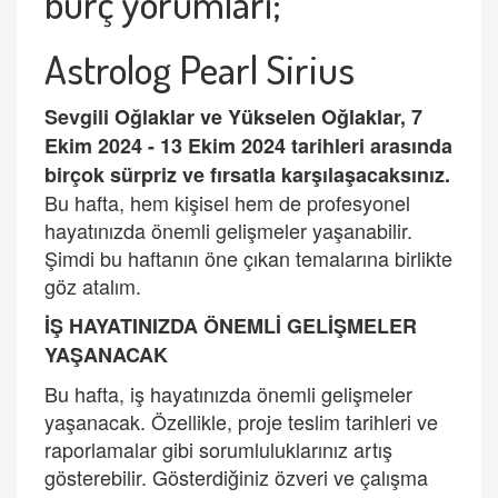
burç yorumları;
Astrolog Pearl Sirius
Sevgili
Oğlaklar ve Yükselen Oğlaklar
, 7
Ekim 2024 - 13 Ekim 2024 tarihleri arasında
birçok sürpriz ve fırsatla karşılaşacaksınız.
Bu hafta, hem kişisel hem de profesyonel
hayatınızda önemli gelişmeler yaşanabilir.
Şimdi bu haftanın öne çıkan temalarına birlikte
göz atalım.
İŞ
HAYATINIZDA
Ö
NEML
İ
GEL
İŞ
MELER
YA
ŞANACAK
Bu hafta, iş hayatınızda önemli gelişmeler
yaşanacak. Özellikle, proje teslim tarihleri ve
raporlamalar gibi sorumluluklarınız artış
gösterebilir. Gösterdiğiniz özveri ve çalışma