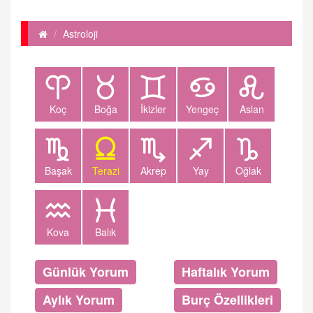
Astroloji
Koç
Boğa
İkizler
Yengeç
Aslan
Başak
Terazi
Akrep
Yay
Oğlak
Kova
Balık
Günlük Yorum
Haftalık Yorum
Aylık Yorum
Burç Özellikleri