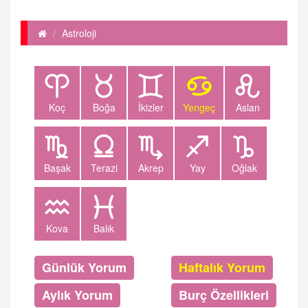
Astroloji
Koç
Boğa
İkizler
Yengeç
Aslan
Başak
Terazi
Akrep
Yay
Oğlak
Kova
Balık
Günlük Yorum
Haftalık Yorum
Aylık Yorum
Burç Özellikleri