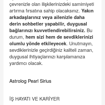
çevrenizle olan ilişkilerinizdeki samimiyeti
artı
rma f
ırsatına sahip olacaksınız.
Yakın
arkadaşlarınız veya ailenizle daha
derin sohbetler yapabilir, duygusal
bağlarınızı kuvvetlendirebilirsiniz.
Bu
durum,
hem sizi hem de sevdiklerinizi
olumlu yönde etkileyecek
. Unutmayın,
sevdiklerinizle geçirdiğiniz kaliteli zaman,
duygusal ihtiyaçlarınızı karşılamanıza
yardımcı olacak.
Astrolog Pearl Sirius
İŞ
HAYATI VE KAR
İ
YER