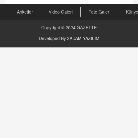
Anketler
Video Galeri
Foto Galeri
Küny
GÜNLÜK BURÇ YORUMU
Günlük Burç Yorumu | 22 Kasım 2024: Koç,
Boğa, İkizler ve Daha Fazlası!
Copyright © 2024
GAZETTE
20.11.2024 17:44
Developed By
2ADAM YAZILIM
PEARL SİRİUS
Mars 4 Kasım’da Aslan Burcuna Geçiyor
01.11.2025 14:25
BAYAN AURORA
Kaygıları Düşüren, Sinirleri Düzelten Bitkiler
5.1.2025 12:23
DOKTOR CİVANIM
Mastürbasyon ve Tatmin: Bir Keşif Yolculuğu
13.11.2024 22:51