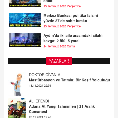
edildi
23 Temmuz 2026 Perşembe
Merkez Bankası politika faizini
yüzde 37'de sabit bıraktı
23 Temmuz 2026 Perşembe
Aydın'da iki aile arasındaki silahlı
kavga: 2 ölü, 5 yaralı
24 Temmuz 2026 Cuma
YAZARLAR
ALİ EFENDİ
Adana At Yarışı Tahminleri | 21 Aralık
Cumartesi
20.12.2024 12:46
TUTKUNUN PERİSİ
Sağlıklı Bir Cinsel Yaşam ile İlgili Bilinmesi
Gerekenler
08.11.2024 13:16