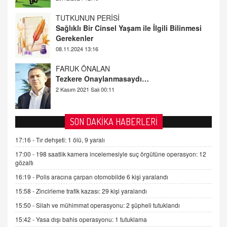
FARUK ÖNALAN
Tezkere Onaylanmasaydı…
2 Kasım 2021 Salı 00:11
AV. DOĞAN CAN DOĞAN
Kişisel verilerin korunması ve dijital hukukun
gelişimi
15.09.2025 16:17
SEHER EREK
SON DAKİKA HABERLERİ
Kış Ayları Geldi, Hangi Önlemler Alınmalı?
17:16 -
Tır dehşeti: 1 ölü, 9 yaralı
9.12.2025 10:11
17:00 -
198 saatlik kamera incelemesiyle suç örgütüne operasyon: 12
gözaltı
İNCİ GÜL AKÖL
16:19 -
Polis aracına çarpan otomobilde 6 kişi yaralandı
Trump Keşke Adana'yı da Ziyaret Etse...
15:58 -
Zincirleme trafik kazası: 29 kişi yaralandı
06.07.2026 13:00
15:50 -
Silah ve mühimmat operasyonu: 2 şüpheli tutuklandı
15:42 -
Yasa dışı bahis operasyonu: 1 tutuklama
ADEM AKÖL