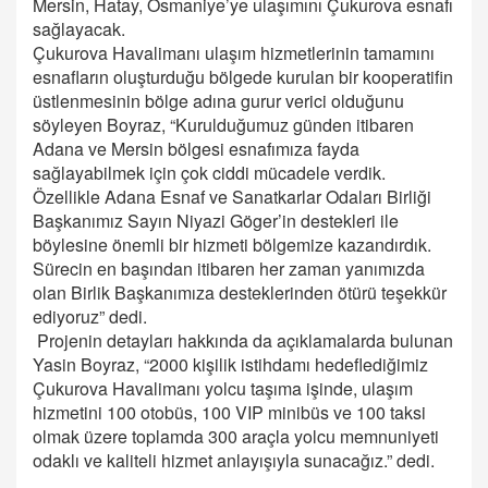
Mersin, Hatay, Osmaniye’ye ulaşımını Çukurova esnafı
sağlayacak.
Çukurova Havalimanı ulaşım hizmetlerinin tamamını
esnafların oluşturduğu bölgede kurulan bir kooperatifin
üstlenmesinin bölge adına gurur verici olduğunu
söyleyen Boyraz, “Kurulduğumuz günden itibaren
Adana ve Mersin bölgesi esnafımıza fayda
sağlayabilmek için çok ciddi mücadele verdik.
Özellikle Adana Esnaf ve Sanatkarlar Odaları Birliği
Başkanımız Sayın Niyazi Göger’in destekleri ile
böylesine önemli bir hizmeti bölgemize kazandırdık.
Sürecin en başından itibaren her zaman yanımızda
olan Birlik Başkanımıza desteklerinden ötürü teşekkür
ediyoruz” dedi.
Projenin detayları hakkında da açıklamalarda bulunan
Yasin Boyraz, “2000 kişilik istihdamı hedeflediğimiz
Çukurova Havalimanı yolcu taşıma işinde, ulaşım
hizmetini 100 otobüs, 100 VIP minibüs ve 100 taksi
olmak üzere toplamda 300 araçla yolcu memnuniyeti
odaklı ve kaliteli hizmet anlayışıyla sunacağız.” dedi.