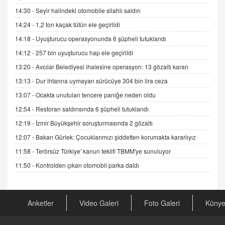
14:30 -
Seyir halindeki otomobile silahlı saldırı
ADEM AKÖL
Esed Destekçilerinin Yüzüne Vurulan Şamar:
14:24 -
1,2 ton kaçak tütün ele geçirildi
Sednaya
14:18 -
Uyuşturucu operasyonunda 6 şüpheli tutuklandı
11.12.2024 12:30
14:12 -
257 bin uyuşturucu hap ele geçirildi
DR. EKREM ASLAN
13:20 -
Avcılar Belediyesi ihalesine operasyon: 13 gözaltı kararı
Gerçek Ne, Algı Ne? "Beraber Yürüyoruz"
13:13 -
Dur ihtarına uymayan sürücüye 304 bin lira ceza
Cümlesinin Peşinden
19.07.2025 12:45
13:07 -
Ocakta unutulan tencere paniğe neden oldu
12:54 -
Restoran saldırısında 6 şüpheli tutuklandı
GÖNÜL MENEKŞE
Şifacının Yolu
12:19 -
İzmir Büyükşehir soruşturmasında 2 gözaltı
04.11.2025 12:56
12:07 -
Bakan Gürlek: Çocuklarımızı şiddetten korumakta kararlıyız
11:58 -
Terörsüz Türkiye' kanun teklifi TBMM'ye sunuluyor
AV. RÜMEYSA ÖZKALE
11:50 -
Kontrolden çıkan otomobil parka daldı
Kira Uyuşmazlıklarında Dava Açmadan Önce
Arabulucuya Başvuru Şartı
23.09.2023 16:30
Anketler
Video Galeri
Foto Galeri
Küny
CAN UĞURATEŞ
Değişen yapısıyla Suriye