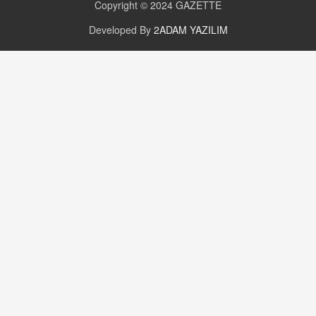
Copyright © 2024
GAZETTE
16.12.2024 14:16
Developed By
2ADAM YAZILIM
GÜNLÜK BURÇ YORUMU
Günlük Burç Yorumu | 22 Kasım 2024: Koç,
Boğa, İkizler ve Daha Fazlası!
20.11.2024 17:44
PEARL SİRİUS
Mars 4 Kasım’da Aslan Burcuna Geçiyor
01.11.2025 14:25
BAYAN AURORA
Kaygıları Düşüren, Sinirleri Düzelten Bitkiler
5.1.2025 12:23