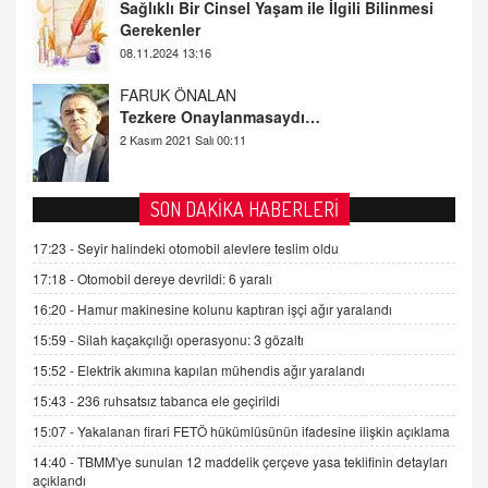
Gerekenler
08.11.2024 13:16
FARUK ÖNALAN
Tezkere Onaylanmasaydı…
2 Kasım 2021 Salı 00:11
AV. DOĞAN CAN DOĞAN
SON DAKİKA HABERLERİ
Kişisel verilerin korunması ve dijital hukukun
gelişimi
17:23 -
Seyir halindeki otomobil alevlere teslim oldu
15.09.2025 16:17
17:18 -
Otomobil dereye devrildi: 6 yaralı
SEHER EREK
16:20 -
Hamur makinesine kolunu kaptıran işçi ağır yaralandı
Kış Ayları Geldi, Hangi Önlemler Alınmalı?
15:59 -
Silah kaçakçılığı operasyonu: 3 gözaltı
9.12.2025 10:11
15:52 -
Elektrik akımına kapılan mühendis ağır yaralandı
15:43 -
236 ruhsatsız tabanca ele geçirildi
İNCİ GÜL AKÖL
Trump Keşke Adana'yı da Ziyaret Etse...
15:07 -
Yakalanan firari FETÖ hükümlüsünün ifadesine ilişkin açıklama
06.07.2026 13:00
14:40 -
TBMM'ye sunulan 12 maddelik çerçeve yasa teklifinin detayları
açıklandı