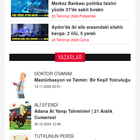
Merkez Bankası politika faizini
yüzde 37'de sabit bıraktı
23 Temmuz 2026 Perşembe
Aydın'da iki aile arasındaki silahlı
kavga: 2 ölü, 5 yaralı
24 Temmuz 2026 Cuma
YAZARLAR
DOKTOR CİVANIM
Mastürbasyon ve Tatmin: Bir Keşif Yolculuğu
13.11.2024 22:51
ALİ EFENDİ
Adana At Yarışı Tahminleri | 21 Aralık
Cumartesi
20.12.2024 12:46
TUTKUNUN PERİSİ
Sağlıklı Bir Cinsel Yaşam ile İlgili Bilinmesi