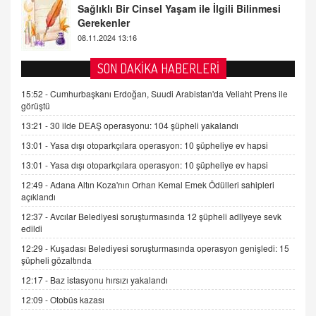
Tezkere Onaylanmasaydı…
2 Kasım 2021 Salı 00:11
AV. DOĞAN CAN DOĞAN
SON DAKİKA HABERLERİ
Kişisel verilerin korunması ve dijital hukukun
gelişimi
15:52 -
Cumhurbaşkanı Erdoğan, Suudi Arabistan'da Veliaht Prens ile
görüştü
15.09.2025 16:17
13:21 -
30 ilde DEAŞ operasyonu: 104 şüpheli yakalandı
SEHER EREK
13:01 -
Yasa dışı otoparkçılara operasyon: 10 şüpheliye ev hapsi
Kış Ayları Geldi, Hangi Önlemler Alınmalı?
13:01 -
Yasa dışı otoparkçılara operasyon: 10 şüpheliye ev hapsi
9.12.2025 10:11
12:49 -
Adana Altın Koza'nın Orhan Kemal Emek Ödülleri sahipleri
açıklandı
İNCİ GÜL AKÖL
12:37 -
Avcılar Belediyesi soruşturmasında 12 şüpheli adliyeye sevk
Trump Keşke Adana'yı da Ziyaret Etse...
edildi
06.07.2026 13:00
12:29 -
Kuşadası Belediyesi soruşturmasında operasyon genişledi: 15
şüpheli gözaltında
ADEM AKÖL
12:17 -
Baz istasyonu hırsızı yakalandı
Esed Destekçilerinin Yüzüne Vurulan Şamar:
12:09 -
Otobüs kazası
Sednaya