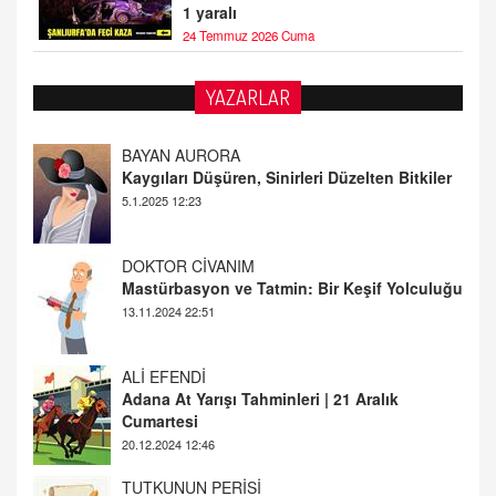
1 yaralı
24 Temmuz 2026 Cuma
YAZARLAR
DOKTOR CİVANIM
Mastürbasyon ve Tatmin: Bir Keşif Yolculuğu
13.11.2024 22:51
ALİ EFENDİ
Adana At Yarışı Tahminleri | 21 Aralık
Cumartesi
20.12.2024 12:46
TUTKUNUN PERİSİ
Sağlıklı Bir Cinsel Yaşam ile İlgili Bilinmesi
Gerekenler
08.11.2024 13:16
FARUK ÖNALAN