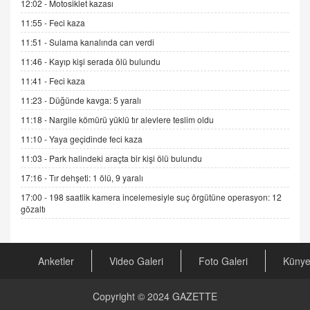
12:02 -
Motosiklet kazası
11.12.2024 12:30
11:55 -
Feci kaza
DR. EKREM ASLAN
11:51 -
Sulama kanalında can verdi
Gerçek Ne, Algı Ne? "Beraber Yürüyoruz"
Cümlesinin Peşinden
11:46 -
Kayıp kişi serada ölü bulundu
19.07.2025 12:45
11:41 -
Feci kaza
GÖNÜL MENEKŞE
11:23 -
Düğünde kavga: 5 yaralı
Şifacının Yolu
11:18 -
Nargile kömürü yüklü tır alevlere teslim oldu
04.11.2025 12:56
11:10 -
Yaya geçidinde feci kaza
11:03 -
Park halindeki araçta bir kişi ölü bulundu
AV. RÜMEYSA ÖZKALE
17:16 -
Tır dehşeti: 1 ölü, 9 yaralı
Kira Uyuşmazlıklarında Dava Açmadan Önce
Arabulucuya Başvuru Şartı
17:00 -
198 saatlik kamera incelemesiyle suç örgütüne operasyon: 12
gözaltı
23.09.2023 16:30
CAN UĞURATEŞ
Değişen yapısıyla Suriye
Anketler
Video Galeri
Foto Galeri
Küny
16.12.2024 14:16
Copyright © 2024
GAZETTE
GÜNLÜK BURÇ YORUMU