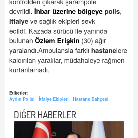
kontrolden çıkarak şarampole
devrildi.
İhbar üzerine bölgeye
polis
,
itfaiye
ve sağlık ekipleri sevk
edildi.
Kazada sürücü ile yanında
bulunan
Özlem Erişkin
(30) ağır
yaralandı.
Ambulansla farklı
hastane
lere
kaldırılan yaralılar, müdahaleye rağmen
kurtarılamadı.
Etiketler:
Aydın Polisi
İtfaiye Ekipleri
Hastane Bahçesi
DİĞER HABERLER