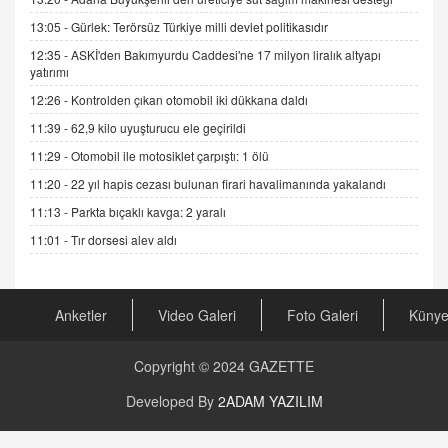
ADEM AKÖL
Esed Destekçilerinin Yüzüne Vurulan Şamar:
13:05 -
Gürlek: Terörsüz Türkiye milli devlet politikasıdır
Sednaya
12:35 -
ASKİ'den Bakımyurdu Caddesi'ne 17 milyon liralık altyapı
11.12.2024 12:30
yatırımı
12:26 -
Kontrolden çıkan otomobil iki dükkana daldı
DR. EKREM ASLAN
Gerçek Ne, Algı Ne? "Beraber Yürüyoruz"
11:39 -
62,9 kilo uyuşturucu ele geçirildi
Cümlesinin Peşinden
11:29 -
Otomobil ile motosiklet çarpıştı: 1 ölü
19.07.2025 12:45
11:20 -
22 yıl hapis cezası bulunan firari havalimanında yakalandı
GÖNÜL MENEKŞE
11:13 -
Parkta bıçaklı kavga: 2 yaralı
Şifacının Yolu
11:01 -
Tır dorsesi alev aldı
04.11.2025 12:56
AV. RÜMEYSA ÖZKALE
Anketler
Video Galeri
Foto Galeri
Küny
Kira Uyuşmazlıklarında Dava Açmadan Önce
Arabulucuya Başvuru Şartı
Copyright © 2024
GAZETTE
23.09.2023 16:30
Developed By
2ADAM YAZILIM
CAN UĞURATEŞ
Değişen yapısıyla Suriye
16.12.2024 14:16