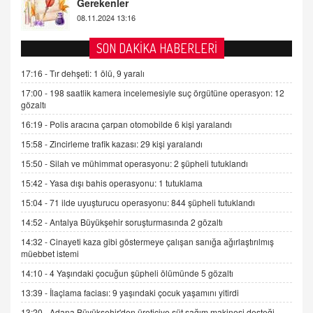
08.11.2024 13:16
FARUK ÖNALAN
SON DAKİKA HABERLERİ
Tezkere Onaylanmasaydı…
2 Kasım 2021 Salı 00:11
17:16 -
Tır dehşeti: 1 ölü, 9 yaralı
17:00 -
198 saatlik kamera incelemesiyle suç örgütüne operasyon: 12
gözaltı
AV. DOĞAN CAN DOĞAN
Kişisel verilerin korunması ve dijital hukukun
16:19 -
Polis aracına çarpan otomobilde 6 kişi yaralandı
gelişimi
15:58 -
Zincirleme trafik kazası: 29 kişi yaralandı
15.09.2025 16:17
15:50 -
Silah ve mühimmat operasyonu: 2 şüpheli tutuklandı
SEHER EREK
15:42 -
Yasa dışı bahis operasyonu: 1 tutuklama
Kış Ayları Geldi, Hangi Önlemler Alınmalı?
15:04 -
71 ilde uyuşturucu operasyonu: 844 şüpheli tutuklandı
9.12.2025 10:11
14:52 -
Antalya Büyükşehir soruşturmasında 2 gözaltı
14:32 -
Cinayeti kaza gibi göstermeye çalışan sanığa ağırlaştırılmış
İNCİ GÜL AKÖL
müebbet istemi
Trump Keşke Adana'yı da Ziyaret Etse...
14:10 -
4 Yaşındaki çocuğun şüpheli ölümünde 5 gözaltı
06.07.2026 13:00
13:39 -
İlaçlama faciası: 9 yaşındaki çocuk yaşamını yitirdi
13:20 -
Adana Büyükşehir'den üreticiye süt sağım makinesi desteği