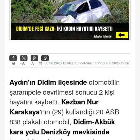
+
03.06.2026 12:36 | Güncelleme Tarihi: 03.06.2026 12:36
-
Aydın'ın Didim ilçesinde
otomobilin
şarampole devrilmesi sonucu 2 kişi
hayatını kaybetti.
Kezban Nur
Karakaya
'nın (29) kullandığı 20 ASB
838 plakalı otomobil,
Didim-Akbük
kara yolu Denizköy mevkisinde