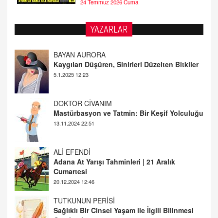
24 Temmuz 2026 Cuma
YAZARLAR
BAYAN AURORA
Kaygıları Düşüren, Sinirleri Düzelten Bitkiler
5.1.2025 12:23
DOKTOR CİVANIM
Mastürbasyon ve Tatmin: Bir Keşif Yolculuğu
13.11.2024 22:51
ALİ EFENDİ
Adana At Yarışı Tahminleri | 21 Aralık
Cumartesi
20.12.2024 12:46
TUTKUNUN PERİSİ
Sağlıklı Bir Cinsel Yaşam ile İlgili Bilinmesi
Gerekenler