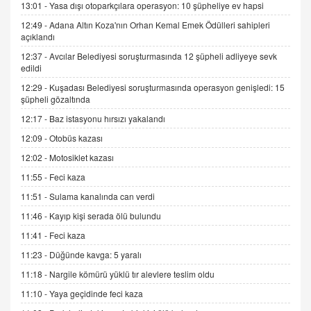
13:01 -
Yasa dışı otoparkçılara operasyon: 10 şüpheliye ev hapsi
12:49 -
Adana Altın Koza'nın Orhan Kemal Emek Ödülleri sahipleri
İNCİ GÜL AKÖL
açıklandı
Trump Keşke Adana'yı da Ziyaret Etse...
06.07.2026 13:00
12:37 -
Avcılar Belediyesi soruşturmasında 12 şüpheli adliyeye sevk
edildi
12:29 -
Kuşadası Belediyesi soruşturmasında operasyon genişledi: 15
ADEM AKÖL
şüpheli gözaltında
Esed Destekçilerinin Yüzüne Vurulan Şamar:
12:17 -
Baz istasyonu hırsızı yakalandı
Sednaya
12:09 -
Otobüs kazası
11.12.2024 12:30
12:02 -
Motosiklet kazası
DR. EKREM ASLAN
11:55 -
Feci kaza
Gerçek Ne, Algı Ne? "Beraber Yürüyoruz"
Cümlesinin Peşinden
11:51 -
Sulama kanalında can verdi
19.07.2025 12:45
11:46 -
Kayıp kişi serada ölü bulundu
GÖNÜL MENEKŞE
11:41 -
Feci kaza
Şifacının Yolu
11:23 -
Düğünde kavga: 5 yaralı
04.11.2025 12:56
11:18 -
Nargile kömürü yüklü tır alevlere teslim oldu
11:10 -
Yaya geçidinde feci kaza
AV. RÜMEYSA ÖZKALE