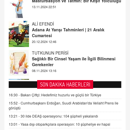
Adana At Yarışı Tahminleri | 21 Aralık
Cumartesi
20.12.2024 12:46
TUTKUNUN PERİSİ
Sağlıklı Bir Cinsel Yaşam ile İlgili Bilinmesi
Gerekenler
08.11.2024 13:16
FARUK ÖNALAN
Tezkere Onaylanmasaydı…
2 Kasım 2021 Salı 00:11
AV. DOĞAN CAN DOĞAN
SON DAKİKA HABERLERİ
Kişisel verilerin korunması ve dijital hukukun
gelişimi
16:30 -
Bakan Çiftçi: Hedefimiz huzurlu ve güçlü bir Türkiye
15.09.2025 16:17
15:52 -
Cumhurbaşkanı Erdoğan, Suudi Arabistan'da Veliaht Prens ile
görüştü
SEHER EREK
13:21 -
30 ilde DEAŞ operasyonu: 104 şüpheli yakalandı
Kış Ayları Geldi, Hangi Önlemler Alınmalı?
13:01 -
Yasa dışı otoparkçılara operasyon: 10 şüpheliye ev hapsi
9.12.2025 10:11