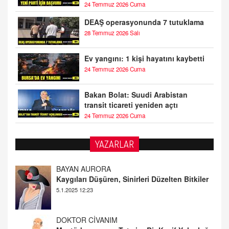
24 Temmuz 2026 Cuma
DEAŞ operasyonunda 7 tutuklama
28 Temmuz 2026 Salı
Ev yangını: 1 kişi hayatını kaybetti
24 Temmuz 2026 Cuma
Bakan Bolat: Suudi Arabistan
transit ticareti yeniden açtı
24 Temmuz 2026 Cuma
YAZARLAR
DOKTOR CİVANIM
Mastürbasyon ve Tatmin: Bir Keşif Yolculuğu
13.11.2024 22:51
ALİ EFENDİ