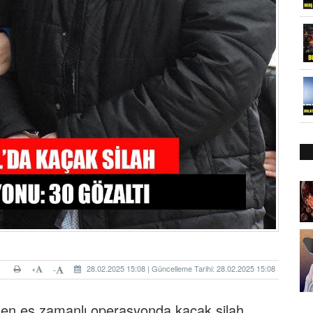
+
28.02.2025 15:08 | Güncelleme Tarihi: 28.02.2025 15:08
-
enen eş zamanlı operasyonda kaçak silah