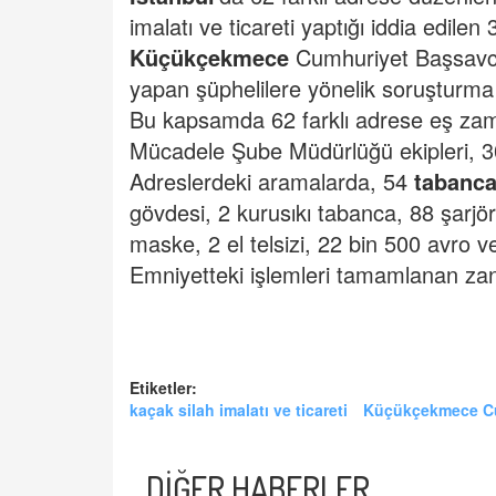
imalatı ve ticareti yaptığı iddia edilen 
Küçükçekmece
Cumhuriyet Başsavcılığ
yapan şüphelilere yönelik soruşturma 
Bu kapsamda 62 farklı adrese eş zam
Mücadele Şube Müdürlüğü ekipleri, 30
Adreslerdeki aramalarda, 54
tabanc
gövdesi, 2 kurusıkı tabanca, 88 şarjör
maske, 2 el telsizi, 22 bin 500 avro ve
Emniyetteki işlemleri tamamlanan zanlı
Etiketler:
kaçak silah imalatı ve ticareti
Küçükçekmece Cu
DİĞER HABERLER