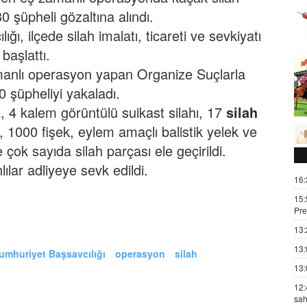
30 şüpheli gözaltına alındı.
ı, ilçede silah imalatı, ticareti ve sevkiyatı
başlattı.
anlı operasyon yapan Organize Suçlarla
 şüpheliyi yakaladı.
a
, 4 kalem görüntülü suikast silahı, 17
silah
, 1000 fişek, eylem amaçlı balistik yelek ve
 çok sayıda silah parçası ele geçirildi.
lar adliyeye sevk edildi.
16:
15:
Pre
13:
13:
mhuriyet Başsavcılığı
operasyon
silah
13:
12:
sah