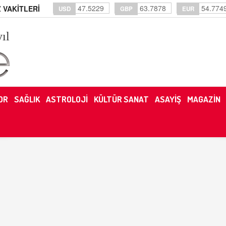
47.5229
63.7878
54.774
 VAKİTLERİ
USD
GBP
EUR
yıl
OR
SAĞLIK
ASTROLOJİ
KÜLTÜR SANAT
ASAYİŞ
MAGAZİN