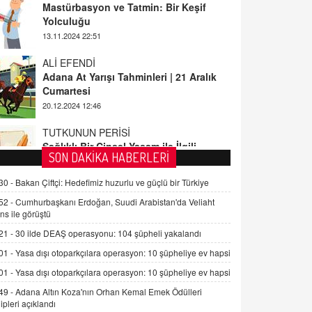
ALİ EFENDİ
Adana At Yarışı Tahminleri | 21 Aralık
Cumartesi
20.12.2024 12:46
TUTKUNUN PERİSİ
Sağlıklı Bir Cinsel Yaşam ile İlgili
Bilinmesi Gerekenler
08.11.2024 13:16
FARUK ÖNALAN
SON DAKİKA HABERLERİ
Tezkere Onaylanmasaydı…
30 -
Bakan Çiftçi: Hedefimiz huzurlu ve güçlü bir Türkiye
2 Kasım 2021 Salı 00:11
52 -
Cumhurbaşkanı Erdoğan, Suudi Arabistan'da Veliaht
ns ile görüştü
AV. DOĞAN CAN DOĞAN
21 -
30 ilde DEAŞ operasyonu: 104 şüpheli yakalandı
Kişisel verilerin korunması ve dijital
hukukun gelişimi
01 -
Yasa dışı otoparkçılara operasyon: 10 şüpheliye ev hapsi
15.09.2025 16:17
01 -
Yasa dışı otoparkçılara operasyon: 10 şüpheliye ev hapsi
49 -
Adana Altın Koza'nın Orhan Kemal Emek Ödülleri
SEHER EREK
ipleri açıklandı
Kış Ayları Geldi, Hangi Önlemler