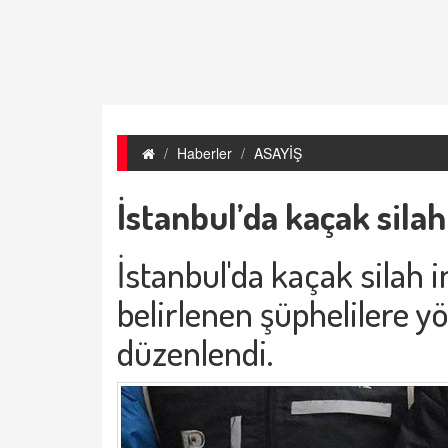
Haberler
ASAYİŞ
İstanbul’da kaçak sila
İstanbul'da kaçak silah i
belirlenen şüphelilere y
düzenlendi.