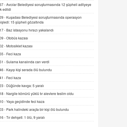
Alınmalı?
37 -
Avcılar Belediyesi soruşturmasında 12 şüpheli adliyeye
k edildi
9.12.2025 10:11
29 -
Kuşadası Belediyesi soruşturmasında operasyon
İNCİ GÜL AKÖL
işledi: 15 şüpheli gözaltında
Trump Keşke Adana'yı da Ziyaret Etse...
17 -
Baz istasyonu hırsızı yakalandı
06.07.2026 13:00
09 -
Otobüs kazası
02 -
Motosiklet kazası
ADEM AKÖL
55 -
Feci kaza
Esed Destekçilerinin Yüzüne Vurulan
Şamar: Sednaya
51 -
Sulama kanalında can verdi
11.12.2024 12:30
46 -
Kayıp kişi serada ölü bulundu
DR. EKREM ASLAN
41 -
Feci kaza
Gerçek Ne, Algı Ne? "Beraber
23 -
Düğünde kavga: 5 yaralı
Yürüyoruz" Cümlesinin Peşinden
18 -
Nargile kömürü yüklü tır alevlere teslim oldu
19.07.2025 12:45
10 -
Yaya geçidinde feci kaza
GÖNÜL MENEKŞE
03 -
Park halindeki araçta bir kişi ölü bulundu
Şifacının Yolu
16 -
Tır dehşeti: 1 ölü, 9 yaralı
04.11.2025 12:56