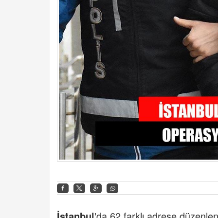
İstanbul
'da 62 farklı adrese düzenl