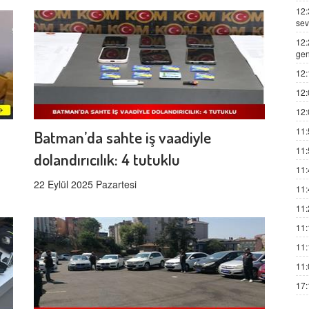
12:
sev
12:
gen
12:
12:
12:
11:
Batman’da sahte iş vaadiyle
11:
dolandırıcılık: 4 tutuklu
11:
22 Eylül 2025 Pazartesi
11:
11:
11:
11:
11:
17: