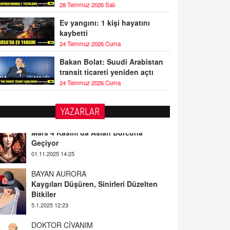
28 Temmuz 2026 Salı
Ev yangını: 1 kişi hayatını
kaybetti
24 Temmuz 2026 Cuma
Bakan Bolat: Suudi Arabistan
transit ticareti yeniden açtı
24 Temmuz 2026 Cuma
YAZARLAR
BAYAN AURORA
Kaygıları Düşüren, Sinirleri Düzelten
Bitkiler
5.1.2025 12:23
DOKTOR CİVANIM
Mastürbasyon ve Tatmin: Bir Keşif
Yolculuğu
13.11.2024 22:51