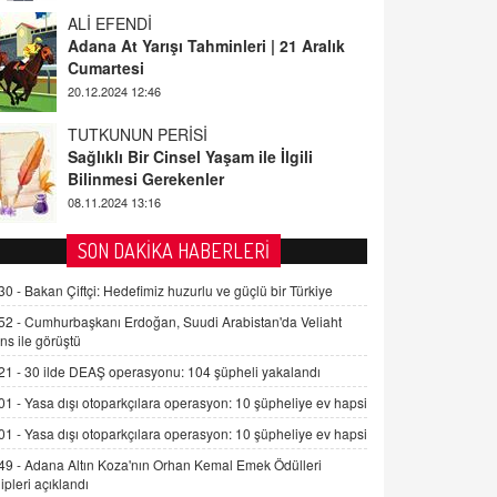
ALİ EFENDİ
Adana At Yarışı Tahminleri | 21 Aralık
Cumartesi
20.12.2024 12:46
TUTKUNUN PERİSİ
Sağlıklı Bir Cinsel Yaşam ile İlgili
Bilinmesi Gerekenler
08.11.2024 13:16
FARUK ÖNALAN
SON DAKİKA HABERLERİ
Tezkere Onaylanmasaydı…
30 -
Bakan Çiftçi: Hedefimiz huzurlu ve güçlü bir Türkiye
2 Kasım 2021 Salı 00:11
52 -
Cumhurbaşkanı Erdoğan, Suudi Arabistan'da Veliaht
ns ile görüştü
AV. DOĞAN CAN DOĞAN
21 -
30 ilde DEAŞ operasyonu: 104 şüpheli yakalandı
Kişisel verilerin korunması ve dijital
hukukun gelişimi
01 -
Yasa dışı otoparkçılara operasyon: 10 şüpheliye ev hapsi
15.09.2025 16:17
01 -
Yasa dışı otoparkçılara operasyon: 10 şüpheliye ev hapsi
49 -
Adana Altın Koza'nın Orhan Kemal Emek Ödülleri
SEHER EREK
ipleri açıklandı
Kış Ayları Geldi, Hangi Önlemler