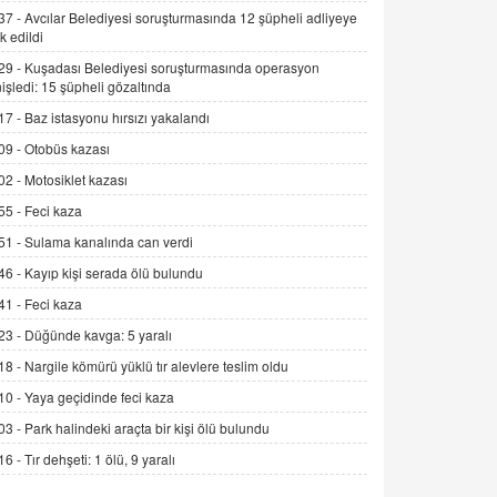
Alınmalı?
37 -
Avcılar Belediyesi soruşturmasında 12 şüpheli adliyeye
k edildi
9.12.2025 10:11
29 -
Kuşadası Belediyesi soruşturmasında operasyon
İNCİ GÜL AKÖL
işledi: 15 şüpheli gözaltında
Trump Keşke Adana'yı da Ziyaret Etse...
17 -
Baz istasyonu hırsızı yakalandı
06.07.2026 13:00
09 -
Otobüs kazası
02 -
Motosiklet kazası
ADEM AKÖL
55 -
Feci kaza
Esed Destekçilerinin Yüzüne Vurulan
Şamar: Sednaya
51 -
Sulama kanalında can verdi
11.12.2024 12:30
46 -
Kayıp kişi serada ölü bulundu
DR. EKREM ASLAN
41 -
Feci kaza
Gerçek Ne, Algı Ne? "Beraber
23 -
Düğünde kavga: 5 yaralı
Yürüyoruz" Cümlesinin Peşinden
18 -
Nargile kömürü yüklü tır alevlere teslim oldu
19.07.2025 12:45
10 -
Yaya geçidinde feci kaza
GÖNÜL MENEKŞE
03 -
Park halindeki araçta bir kişi ölü bulundu
Şifacının Yolu
16 -
Tır dehşeti: 1 ölü, 9 yaralı
04.11.2025 12:56