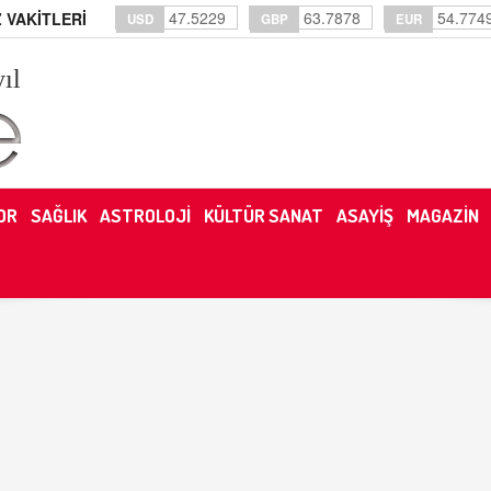
47.5229
63.7878
54.774
 VAKİTLERİ
USD
GBP
EUR
yıl
OR
SAĞLIK
ASTROLOJİ
KÜLTÜR SANAT
ASAYİŞ
MAGAZİN