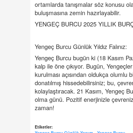
ortamlarda tanışmalar söz konusu olabi
buluşmasına zemin hazırlayabilir.
YENGEÇ BURCU 2025 YILLIK BU
Yengeç Burcu Günlük Yıldız Falınız:
Yengeç Burcu
bugün ki (18 Kasım Pazar
kalp ile öne çıkıyor. Bugün, Yengeçler 
kurulması açısından oldukça olumlu bi
donatılmış hissedebilirsiniz; bu, çevr
kolaylaştıracak. 21 Kasım, Yengeç Bur
olma günü. Pozitif enerjinizle çevren
zaman!
Etiketler:
Yengeç Burcu Günlük Yorum
Yengeç Burcu