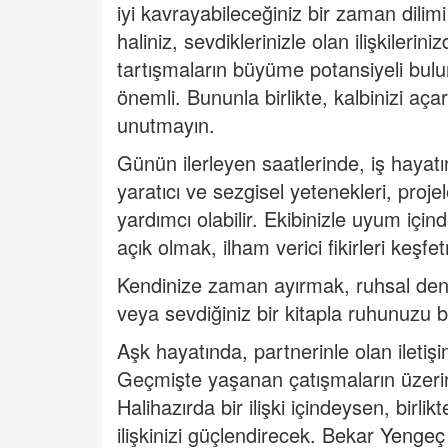
iyi kavrayabileceğiniz bir zaman dili
haliniz, sevdiklerinizle olan ilişkiler
tartışmaların büyüme potansiyeli bulu
önemli. Bununla birlikte, kalbinizi aç
unutmayın.
Günün ilerleyen saatlerinde, iş hayat
yaratıcı ve sezgisel yetenekleri, proje
yardımcı olabilir. Ekibinizle uyum içind
açık olmak, ilham verici fikirleri keşfe
Kendinize zaman ayırmak, ruhsal deng
veya sevdiğiniz bir kitapla ruhunuzu be
Aşk hayatında, partnerinle olan ileti
Geçmişte yaşanan çatışmaların üzerin
Halihazırda bir ilişki içindeysen, birl
ilişkinizi güçlendirecek. Bekar
Yengeç