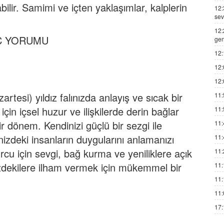
lir. Samimi ve içten yaklaşımlar, kalplerin
12:
sev
12:
RÇ YORUMU
gen
12:
12:
12:
tesi) yıldız falınızda anlayış ve sıcak bir
11:
için içsel huzur ve ilişkilerde derin bağlar
11:
r dönem. Kendinizi güçlü bir sezgi ile
11:
enizdeki insanların duygularını anlamanızı
11:
cu için sevgi, bağ kurma ve yeniliklere açık
11:
izdekilere ilham vermek için mükemmel bir
11:
11:
11:
17: