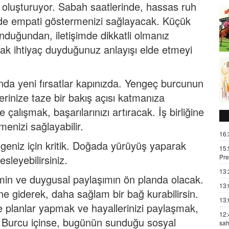
mi oluşturuyor. Sabah saatlerinde, hassas ruh
inizde empati göstermenizi sağlayacak. Küçük
nduğundan, iletişimde dikkatli olmanız
arak ihtiyaç duyduğunuz anlayışı elde etmeyi
ında yeni fırsatlar kapınızda. Yengeç burcunun
lerinize taze bir bakış açısı katmanıza
e çalışmak, başarılarınızı artıracak. İş birliğine
tmenizi sağlayabilir.
16:
eniz için kritik. Doğada yürüyüş yaparak
15:
Pre
sleyebilirsiniz.
13:
şimin ve duygusal paylaşımın ön planda olacak.
13:
e giderek, daha sağlam bir bağ kurabilirsin.
13:
ikte planlar yapmak ve hayallerinizi paylaşmak,
12:
 Burcu
içinse, bugünün sunduğu sosyal
sah