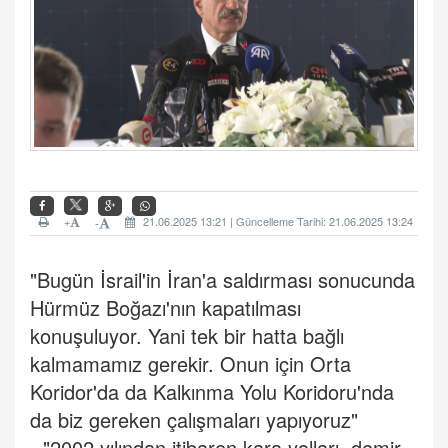
+
21.06.2025 13:21 | Güncelleme Tarihi: 21.06.2025 13:24
-
"Bugün İsrail'in İran'a saldırması sonucunda
Hürmüz Boğazı'nın kapatılması
konuşuluyor. Yani tek bir hatta bağlı
kalmamamız gerekir. Onun için Orta
Koridor'da da Kalkınma Yolu Koridoru'nda
da biz gereken çalışmaları yapıyoruz"
- "2002 yılından itibaren kara yolları, demir