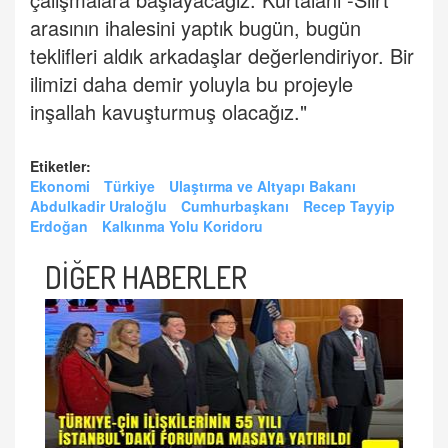
arasının ihalesini yaptık bugün, bugün
teklifleri aldık arkadaşlar değerlendiriyor. Bir
ilimizi daha demir yoluyla bu projeyle
inşallah kavuşturmuş olacağız."
Etiketler:
Ekonomi
Türkiye
Ulaştırma ve Altyapı Bakanı
Abdulkadir Uraloğlu
Cumhurbaşkanı
Recep Tayyip
Erdoğan
Kalkınma Yolu Koridoru
DİĞER HABERLER