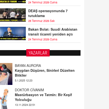
24 Temmuz 2026 Cuma
DEAŞ operasyonunda 7
tutuklama
28 Temmuz 2026 Salı
Bakan Bolat: Suudi Arabistan
transit ticareti yeniden açtı
24 Temmuz 2026 Cuma
YAZARLAR
BAYAN AURORA
Kaygıları Düşüren, Sinirleri Düzelten
Bitkiler
5.1.2025 12:23
DOKTOR CİVANIM
Mastürbasyon ve Tatmin: Bir Keşif
Yolculuğu
13.11.2024 22:51