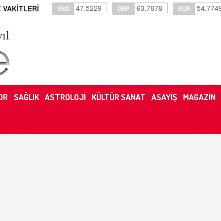
47.5229
63.7878
54.774
 VAKİTLERİ
USD
GBP
EUR
yıl
OR
SAĞLIK
ASTROLOJİ
KÜLTÜR SANAT
ASAYİŞ
MAGAZİN