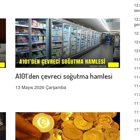
12:
sev
12:
gen
12:
12:
12:
11:
11:
A101’den çevreci soğutma hamlesi
11:
11:
13 Mayıs 2026 Çarşamba
11:
11:
11:
11:
17: