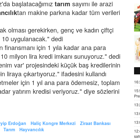
z'da başlatacağımız
tarım
sayımı ile arazi
ncılık
tan makine parkına kadar tüm verileri
ak olması gerekirken, genç ve kadın çiftçi
 10 uygulanacak." dedi
ın finansmanı için 1 yıla kadar ana para
10 milyon lira kredi imkanı sunuyoruz." dedi
nim var' projesindeki küçük baş kredilerinin
in liraya çıkartıyoruz." ifadesini kullandı
tmeler için 1 yıl ana para ödemesiz, toplam
16:
dar yatırım kredisi veriyoruz." diye sözlerini
15:
Pre
13:
13:
13:
yip Erdoğan
Haliç Kongre Merkezi
Ziraat Bankası
Tarım
Hayvancılık
12:
sah