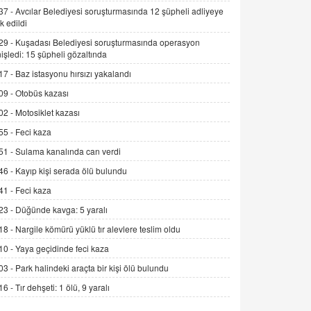
Alınmalı?
37 -
Avcılar Belediyesi soruşturmasında 12 şüpheli adliyeye
9.12.2025 10:11
k edildi
29 -
Kuşadası Belediyesi soruşturmasında operasyon
İNCİ GÜL AKÖL
işledi: 15 şüpheli gözaltında
Trump Keşke Adana'yı da Ziyaret Etse...
06.07.2026 13:00
17 -
Baz istasyonu hırsızı yakalandı
09 -
Otobüs kazası
02 -
Motosiklet kazası
ADEM AKÖL
Esed Destekçilerinin Yüzüne Vurulan
55 -
Feci kaza
Şamar: Sednaya
51 -
Sulama kanalında can verdi
11.12.2024 12:30
46 -
Kayıp kişi serada ölü bulundu
DR. EKREM ASLAN
41 -
Feci kaza
Gerçek Ne, Algı Ne? "Beraber
23 -
Düğünde kavga: 5 yaralı
Yürüyoruz" Cümlesinin Peşinden
19.07.2025 12:45
18 -
Nargile kömürü yüklü tır alevlere teslim oldu
10 -
Yaya geçidinde feci kaza
GÖNÜL MENEKŞE
Şifacının Yolu
03 -
Park halindeki araçta bir kişi ölü bulundu
04.11.2025 12:56
16 -
Tır dehşeti: 1 ölü, 9 yaralı