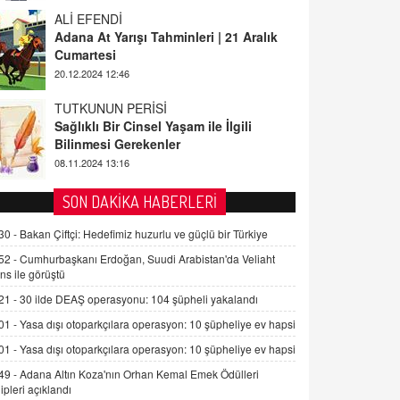
ALİ EFENDİ
Adana At Yarışı Tahminleri | 21 Aralık
Cumartesi
20.12.2024 12:46
TUTKUNUN PERİSİ
Sağlıklı Bir Cinsel Yaşam ile İlgili
Bilinmesi Gerekenler
08.11.2024 13:16
FARUK ÖNALAN
SON DAKİKA HABERLERİ
Tezkere Onaylanmasaydı…
2 Kasım 2021 Salı 00:11
30 -
Bakan Çiftçi: Hedefimiz huzurlu ve güçlü bir Türkiye
52 -
Cumhurbaşkanı Erdoğan, Suudi Arabistan'da Veliaht
ns ile görüştü
AV. DOĞAN CAN DOĞAN
Kişisel verilerin korunması ve dijital
21 -
30 ilde DEAŞ operasyonu: 104 şüpheli yakalandı
hukukun gelişimi
01 -
Yasa dışı otoparkçılara operasyon: 10 şüpheliye ev hapsi
15.09.2025 16:17
01 -
Yasa dışı otoparkçılara operasyon: 10 şüpheliye ev hapsi
SEHER EREK
49 -
Adana Altın Koza'nın Orhan Kemal Emek Ödülleri
Kış Ayları Geldi, Hangi Önlemler
ipleri açıklandı