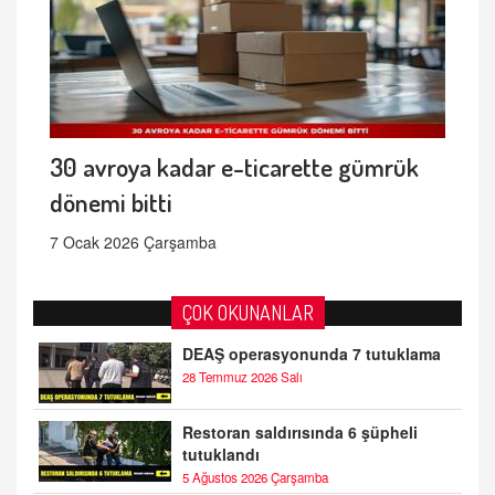
30 avroya kadar e-ticarette gümrük
dönemi bitti
7 Ocak 2026 Çarşamba
ÇOK OKUNANLAR
DEAŞ operasyonunda 7 tutuklama
28 Temmuz 2026 Salı
Restoran saldırısında 6 şüpheli
tutuklandı
5 Ağustos 2026 Çarşamba