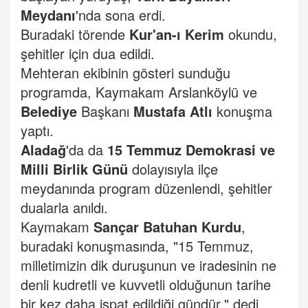
Meydanı
'nda sona erdi.
Buradaki törende
Kur'an-ı Kerim
okundu,
şehitler için dua edildi.
Mehteran ekibinin gösteri sunduğu
programda, Kaymakam Arslanköylü ve
Belediye
Başkanı
Mustafa Atlı
konuşma
yaptı.
Aladağ
'da da
15 Temmuz Demokrasi ve
Milli Birlik Günü
dolayısıyla ilçe
meydanında program düzenlendi, şehitler
dualarla anıldı.
Kaymakam
Sançar Batuhan Kurdu
,
buradaki konuşmasında, "15 Temmuz,
milletimizin dik duruşunun ve iradesinin ne
denli kudretli ve kuvvetli olduğunun tarihe
bir kez daha ispat edildiği gündür." dedi.