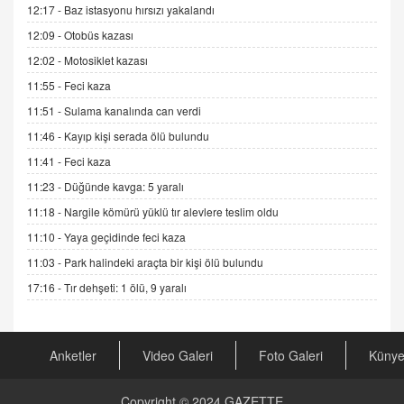
12:17 -
Baz istasyonu hırsızı yakalandı
Sednaya
12:09 -
Otobüs kazası
11.12.2024 12:30
12:02 -
Motosiklet kazası
DR. EKREM ASLAN
11:55 -
Feci kaza
Gerçek Ne, Algı Ne? "Beraber Yürüyoruz"
Cümlesinin Peşinden
11:51 -
Sulama kanalında can verdi
19.07.2025 12:45
11:46 -
Kayıp kişi serada ölü bulundu
GÖNÜL MENEKŞE
11:41 -
Feci kaza
Şifacının Yolu
11:23 -
Düğünde kavga: 5 yaralı
04.11.2025 12:56
11:18 -
Nargile kömürü yüklü tır alevlere teslim oldu
11:10 -
Yaya geçidinde feci kaza
AV. RÜMEYSA ÖZKALE
11:03 -
Park halindeki araçta bir kişi ölü bulundu
Kira Uyuşmazlıklarında Dava Açmadan Önce
Arabulucuya Başvuru Şartı
17:16 -
Tır dehşeti: 1 ölü, 9 yaralı
23.09.2023 16:30
CAN UĞURATEŞ
Anketler
Video Galeri
Foto Galeri
Küny
Değişen yapısıyla Suriye
16.12.2024 14:16
Copyright © 2024
GAZETTE