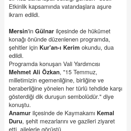
Etkinlik kapsamında vatandaşlara aşure
ikram edildi.
Mersin
'in
Gülnar
ilçesinde de hükümet
konağı önünde düzenlenen programda,
şehitler için
Kur'an-ı Kerim
okundu, dua
edildi.
Programda konuşan Vali Yardımcısı
Mehmet Ali Özkan
, "15 Temmuz,
milletimizin egemenliğine, birliğine ve
beraberliğine yönelen her türlü tehdide karşı
gösterdiği dik duruşun sembolüdür." diye
konuştu.
Anamur
ilçesinde de Kaymakamı
Kemal
Duru
, şehit mezarlarını ve gazileri ziyaret
etti, ailelerle görüştü.