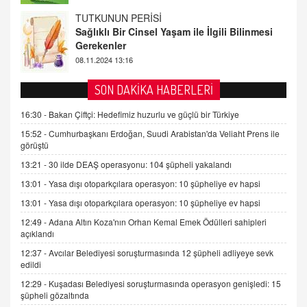
FARUK ÖNALAN
Tezkere Onaylanmasaydı…
2 Kasım 2021 Salı 00:11
AV. DOĞAN CAN DOĞAN
SON DAKİKA HABERLERİ
Kişisel verilerin korunması ve dijital hukukun
gelişimi
16:30 -
Bakan Çiftçi: Hedefimiz huzurlu ve güçlü bir Türkiye
15.09.2025 16:17
15:52 -
Cumhurbaşkanı Erdoğan, Suudi Arabistan'da Veliaht Prens ile
görüştü
SEHER EREK
13:21 -
30 ilde DEAŞ operasyonu: 104 şüpheli yakalandı
Kış Ayları Geldi, Hangi Önlemler Alınmalı?
13:01 -
Yasa dışı otoparkçılara operasyon: 10 şüpheliye ev hapsi
9.12.2025 10:11
13:01 -
Yasa dışı otoparkçılara operasyon: 10 şüpheliye ev hapsi
12:49 -
Adana Altın Koza'nın Orhan Kemal Emek Ödülleri sahipleri
İNCİ GÜL AKÖL
açıklandı
Trump Keşke Adana'yı da Ziyaret Etse...
06.07.2026 13:00
12:37 -
Avcılar Belediyesi soruşturmasında 12 şüpheli adliyeye sevk
edildi
12:29 -
Kuşadası Belediyesi soruşturmasında operasyon genişledi: 15
ADEM AKÖL
şüpheli gözaltında
Esed Destekçilerinin Yüzüne Vurulan Şamar: