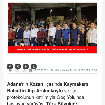
+
16.07.2025 11:31 | Güncelleme Tarihi: 16.07.2025 13:58
-
Adana
'nın
Kozan
ilçesinde
Kaymakam
Bahattin Alp Arslanköylü
ve ilçe
protokolünün katılımıyla Göç Yolu'nda
başlayan yürüyüş,
Türk Büyükleri