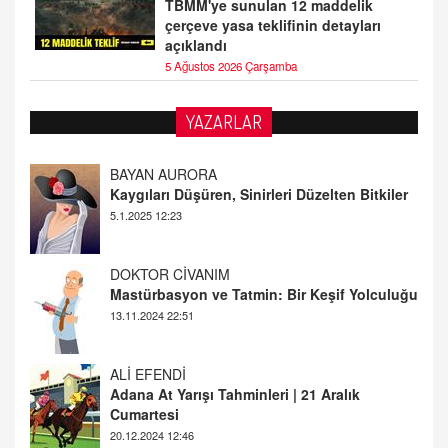
TBMM'ye sunulan 12 maddelik
çerçeve yasa teklifinin detayları
açıklandı
5 Ağustos 2026 Çarşamba
YAZARLAR
DOKTOR CİVANIM
Mastürbasyon ve Tatmin: Bir Keşif Yolculuğu
13.11.2024 22:51
ALİ EFENDİ
Adana At Yarışı Tahminleri | 21 Aralık
Cumartesi
20.12.2024 12:46
TUTKUNUN PERİSİ
Sağlıklı Bir Cinsel Yaşam ile İlgili Bilinmesi
Gerekenler
08.11.2024 13:16