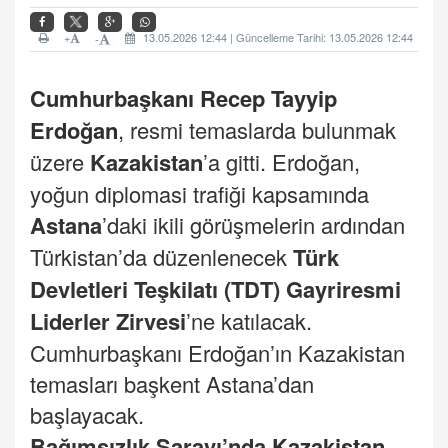
+
13.05.2026 12:44 | Güncelleme Tarihi: 13.05.2026 12:44
-
Cumhurbaşkanı Recep Tayyip
Erdoğan
, resmi temaslarda bulunmak
üzere
Kazakistan
’a gitti. Erdoğan,
yoğun diplomasi trafiği kapsamında
Astana
’daki ikili görüşmelerin ardından
Türkistan’da düzenlenecek
Türk
Devletleri Teşkilatı (TDT) Gayriresmi
Liderler Zirvesi
’ne katılacak.
Cumhurbaşkanı Erdoğan’ın Kazakistan
temasları başkent Astana’dan
başlayacak.
Bağımsızlık Sarayı’nda
Kazakistan