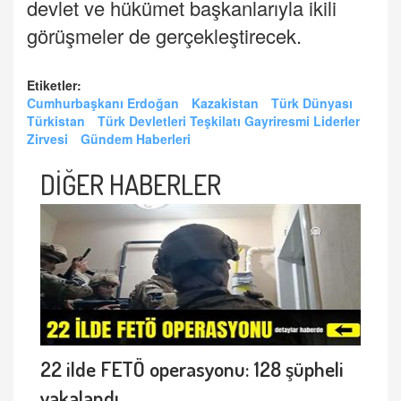
devlet ve hükümet başkanlarıyla ikili
görüşmeler de gerçekleştirecek.
Etiketler:
Cumhurbaşkanı Erdoğan
Kazakistan
Türk Dünyası
Türkistan
Türk Devletleri Teşkilatı Gayriresmi Liderler
Zirvesi
Gündem Haberleri
DİĞER HABERLER
22 ilde FETÖ operasyonu: 128 şüpheli
yakalandı