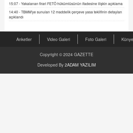
15:07 -
Yakalanan firari FETÖ hükümlüsünün ifadesine ilişkin açıklama
14:40 -
TBMM'ye sunulan 12 maddelik çerçeve yasa teklifinin detayları
AV. RÜMEYSA ÖZKALE
açıklandı
Kira Uyuşmazlıklarında Dava Açmadan Önce
Arabulucuya Başvuru Şartı
23.09.2023 16:30
Anketler
Video Galeri
Foto Galeri
Küny
CAN UĞURATEŞ
Değişen yapısıyla Suriye
Copyright © 2024
GAZETTE
16.12.2024 14:16
Developed By
2ADAM YAZILIM
GÜNLÜK BURÇ YORUMU
Günlük Burç Yorumu | 22 Kasım 2024: Koç,
Boğa, İkizler ve Daha Fazlası!
20.11.2024 17:44
PEARL SİRİUS
Mars 4 Kasım’da Aslan Burcuna Geçiyor
01.11.2025 14:25