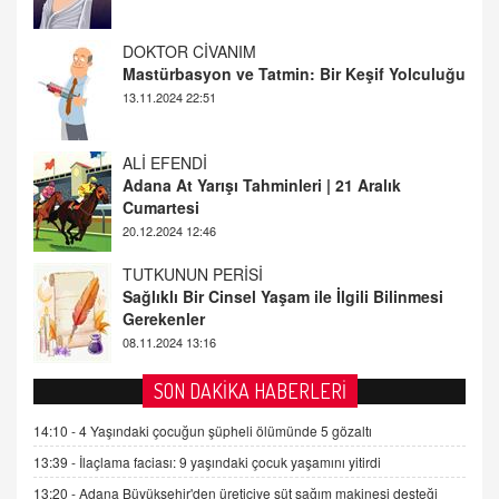
ALİ EFENDİ
Adana At Yarışı Tahminleri | 21 Aralık
Cumartesi
20.12.2024 12:46
TUTKUNUN PERİSİ
Sağlıklı Bir Cinsel Yaşam ile İlgili Bilinmesi
Gerekenler
08.11.2024 13:16
FARUK ÖNALAN
Tezkere Onaylanmasaydı…
2 Kasım 2021 Salı 00:11
AV. DOĞAN CAN DOĞAN
SON DAKİKA HABERLERİ
Kişisel verilerin korunması ve dijital hukukun
gelişimi
14:10 -
4 Yaşındaki çocuğun şüpheli ölümünde 5 gözaltı
15.09.2025 16:17
13:39 -
İlaçlama faciası: 9 yaşındaki çocuk yaşamını yitirdi
13:20 -
Adana Büyükşehir'den üreticiye süt sağım makinesi desteği
SEHER EREK