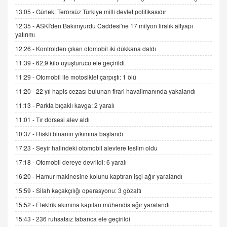
Kış Ayları Geldi, Hangi Önlemler Alınmalı?
13:05 -
Gürlek: Terörsüz Türkiye milli devlet politikasıdır
9.12.2025 10:11
12:35 -
ASKİ'den Bakımyurdu Caddesi'ne 17 milyon liralık altyapı
yatırımı
12:26 -
Kontrolden çıkan otomobil iki dükkana daldı
İNCİ GÜL AKÖL
Trump Keşke Adana'yı da Ziyaret Etse...
11:39 -
62,9 kilo uyuşturucu ele geçirildi
06.07.2026 13:00
11:29 -
Otomobil ile motosiklet çarpıştı: 1 ölü
11:20 -
22 yıl hapis cezası bulunan firari havalimanında yakalandı
ADEM AKÖL
11:13 -
Parkta bıçaklı kavga: 2 yaralı
Esed Destekçilerinin Yüzüne Vurulan Şamar:
11:01 -
Tır dorsesi alev aldı
Sednaya
11.12.2024 12:30
10:37 -
Riskli binanın yıkımına başlandı
17:23 -
Seyir halindeki otomobil alevlere teslim oldu
DR. EKREM ASLAN
Gerçek Ne, Algı Ne? "Beraber Yürüyoruz"
17:18 -
Otomobil dereye devrildi: 6 yaralı
Cümlesinin Peşinden
16:20 -
Hamur makinesine kolunu kaptıran işçi ağır yaralandı
19.07.2025 12:45
15:59 -
Silah kaçakçılığı operasyonu: 3 gözaltı
GÖNÜL MENEKŞE
15:52 -
Elektrik akımına kapılan mühendis ağır yaralandı
Şifacının Yolu
15:43 -
236 ruhsatsız tabanca ele geçirildi
04.11.2025 12:56