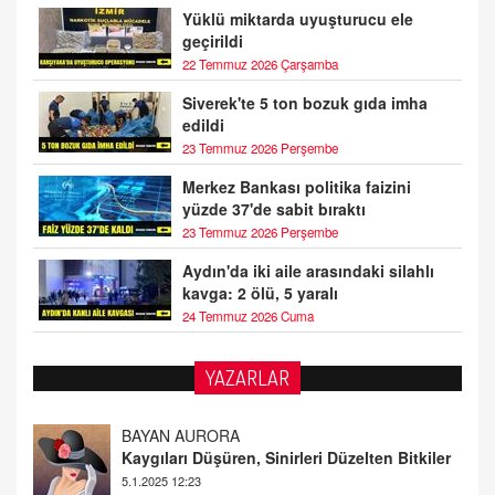
Yüklü miktarda uyuşturucu ele
geçirildi
22 Temmuz 2026 Çarşamba
Siverek'te 5 ton bozuk gıda imha
edildi
23 Temmuz 2026 Perşembe
Merkez Bankası politika faizini
yüzde 37'de sabit bıraktı
23 Temmuz 2026 Perşembe
Aydın'da iki aile arasındaki silahlı
kavga: 2 ölü, 5 yaralı
24 Temmuz 2026 Cuma
YAZARLAR
DOKTOR CİVANIM
Mastürbasyon ve Tatmin: Bir Keşif Yolculuğu
13.11.2024 22:51