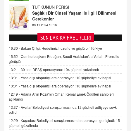
FARUK ÖNALAN
Tezkere Onaylanmasaydı…
2 Kasım 2021 Salı 00:11
AV. DOĞAN CAN DOĞAN
SON DAKİKA HABERLERİ
Kişisel verilerin korunması ve dijital hukukun
gelişimi
16:30 -
Bakan Çiftçi: Hedefimiz huzurlu ve güçlü bir Türkiye
15.09.2025 16:17
15:52 -
Cumhurbaşkanı Erdoğan, Suudi Arabistan'da Veliaht Prens ile
görüştü
SEHER EREK
13:21 -
30 ilde DEAŞ operasyonu: 104 şüpheli yakalandı
Kış Ayları Geldi, Hangi Önlemler Alınmalı?
13:01 -
Yasa dışı otoparkçılara operasyon: 10 şüpheliye ev hapsi
9.12.2025 10:11
13:01 -
Yasa dışı otoparkçılara operasyon: 10 şüpheliye ev hapsi
12:49 -
Adana Altın Koza'nın Orhan Kemal Emek Ödülleri sahipleri
İNCİ GÜL AKÖL
açıklandı
Trump Keşke Adana'yı da Ziyaret Etse...
06.07.2026 13:00
12:37 -
Avcılar Belediyesi soruşturmasında 12 şüpheli adliyeye sevk
edildi
12:29 -
Kuşadası Belediyesi soruşturmasında operasyon genişledi: 15
ADEM AKÖL
şüpheli gözaltında
Esed Destekçilerinin Yüzüne Vurulan Şamar: