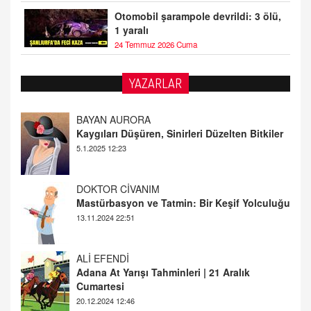
Otomobil şarampole devrildi: 3 ölü,
1 yaralı
24 Temmuz 2026 Cuma
YAZARLAR
DOKTOR CİVANIM
Mastürbasyon ve Tatmin: Bir Keşif Yolculuğu
13.11.2024 22:51
ALİ EFENDİ
Adana At Yarışı Tahminleri | 21 Aralık
Cumartesi
20.12.2024 12:46
TUTKUNUN PERİSİ
Sağlıklı Bir Cinsel Yaşam ile İlgili Bilinmesi
Gerekenler
08.11.2024 13:16