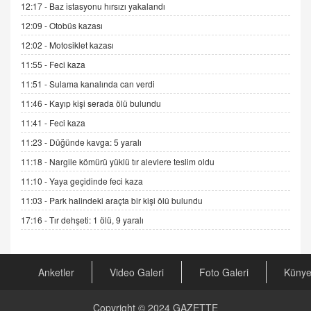
12:17 -
Baz istasyonu hırsızı yakalandı
Sednaya
12:09 -
Otobüs kazası
11.12.2024 12:30
12:02 -
Motosiklet kazası
DR. EKREM ASLAN
11:55 -
Feci kaza
Gerçek Ne, Algı Ne? "Beraber Yürüyoruz"
Cümlesinin Peşinden
11:51 -
Sulama kanalında can verdi
19.07.2025 12:45
11:46 -
Kayıp kişi serada ölü bulundu
GÖNÜL MENEKŞE
11:41 -
Feci kaza
Şifacının Yolu
11:23 -
Düğünde kavga: 5 yaralı
04.11.2025 12:56
11:18 -
Nargile kömürü yüklü tır alevlere teslim oldu
11:10 -
Yaya geçidinde feci kaza
AV. RÜMEYSA ÖZKALE
11:03 -
Park halindeki araçta bir kişi ölü bulundu
Kira Uyuşmazlıklarında Dava Açmadan Önce
Arabulucuya Başvuru Şartı
17:16 -
Tır dehşeti: 1 ölü, 9 yaralı
23.09.2023 16:30
CAN UĞURATEŞ
Anketler
Video Galeri
Foto Galeri
Küny
Değişen yapısıyla Suriye
16.12.2024 14:16
Copyright © 2024
GAZETTE