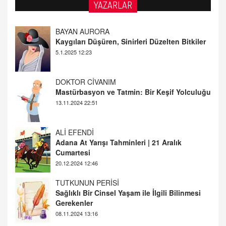
YAZARLAR
DOKTOR CİVANIM
Mastürbasyon ve Tatmin: Bir Keşif Yolculuğu
13.11.2024 22:51
ALİ EFENDİ
Adana At Yarışı Tahminleri | 21 Aralık
Cumartesi
20.12.2024 12:46
TUTKUNUN PERİSİ
Sağlıklı Bir Cinsel Yaşam ile İlgili Bilinmesi
Gerekenler
08.11.2024 13:16
FARUK ÖNALAN
Tezkere Onaylanmasaydı…
2 Kasım 2021 Salı 00:11