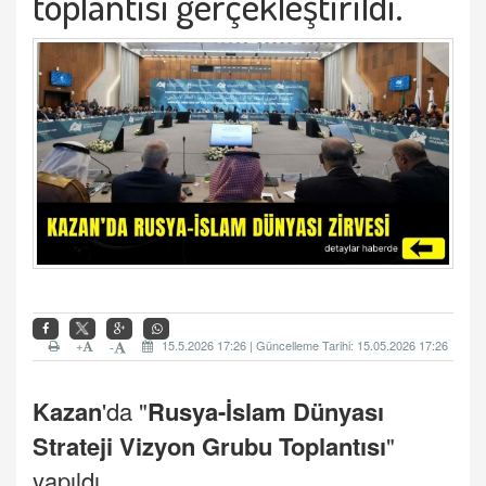
toplantısı gerçekleştirildi.
+
15.5.2026 17:26 | Güncelleme Tarihi: 15.05.2026 17:26
-
Kazan
'da "
Rusya
-
İslam
Dünyası
Strateji Vizyon Grubu Toplantısı
"
yapıldı