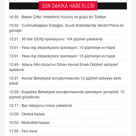
AV. DOĞAN CAN DOĞAN
SON DAKİKA HABERLERİ
Kişisel verilerin korunması ve dijital hukukun
gelişimi
16:30 -
Bakan Çiftçi: Hedefimiz huzurlu ve güçlü bir Türkiye
15.09.2025 16:17
15:52 -
Cumhurbaşkanı Erdoğan, Suudi Arabistan'da Veliaht Prens ile
görüştü
SEHER EREK
13:21 -
30 ilde DEAŞ operasyonu: 104 şüpheli yakalandı
Kış Ayları Geldi, Hangi Önlemler Alınmalı?
13:01 -
Yasa dışı otoparkçılara operasyon: 10 şüpheliye ev hapsi
9.12.2025 10:11
13:01 -
Yasa dışı otoparkçılara operasyon: 10 şüpheliye ev hapsi
12:49 -
Adana Altın Koza'nın Orhan Kemal Emek Ödülleri sahipleri
İNCİ GÜL AKÖL
açıklandı
Trump Keşke Adana'yı da Ziyaret Etse...
06.07.2026 13:00
12:37 -
Avcılar Belediyesi soruşturmasında 12 şüpheli adliyeye sevk
edildi
12:29 -
Kuşadası Belediyesi soruşturmasında operasyon genişledi: 15
ADEM AKÖL
şüpheli gözaltında
Esed Destekçilerinin Yüzüne Vurulan Şamar:
12:17 -
Baz istasyonu hırsızı yakalandı
Sednaya
12:09 -
Otobüs kazası
11.12.2024 12:30
12:02 -
Motosiklet kazası
DR. EKREM ASLAN
11:55 -
Feci kaza
Gerçek Ne, Algı Ne? "Beraber Yürüyoruz"