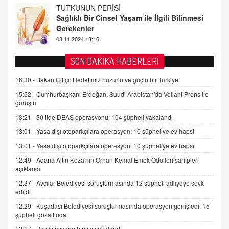
FARUK ÖNALAN
Tezkere Onaylanmasaydı…
2 Kasım 2021 Salı 00:11
AV. DOĞAN CAN DOĞAN
SON DAKİKA HABERLERİ
Kişisel verilerin korunması ve dijital hukukun
gelişimi
16:30 -
Bakan Çiftçi: Hedefimiz huzurlu ve güçlü bir Türkiye
15.09.2025 16:17
15:52 -
Cumhurbaşkanı Erdoğan, Suudi Arabistan'da Veliaht Prens ile
görüştü
SEHER EREK
13:21 -
30 ilde DEAŞ operasyonu: 104 şüpheli yakalandı
Kış Ayları Geldi, Hangi Önlemler Alınmalı?
13:01 -
Yasa dışı otoparkçılara operasyon: 10 şüpheliye ev hapsi
9.12.2025 10:11
13:01 -
Yasa dışı otoparkçılara operasyon: 10 şüpheliye ev hapsi
12:49 -
Adana Altın Koza'nın Orhan Kemal Emek Ödülleri sahipleri
İNCİ GÜL AKÖL
açıklandı
Trump Keşke Adana'yı da Ziyaret Etse...
06.07.2026 13:00
12:37 -
Avcılar Belediyesi soruşturmasında 12 şüpheli adliyeye sevk
edildi
12:29 -
Kuşadası Belediyesi soruşturmasında operasyon genişledi: 15
ADEM AKÖL
şüpheli gözaltında
Esed Destekçilerinin Yüzüne Vurulan Şamar:
12:17 -
Baz istasyonu hırsızı yakalandı