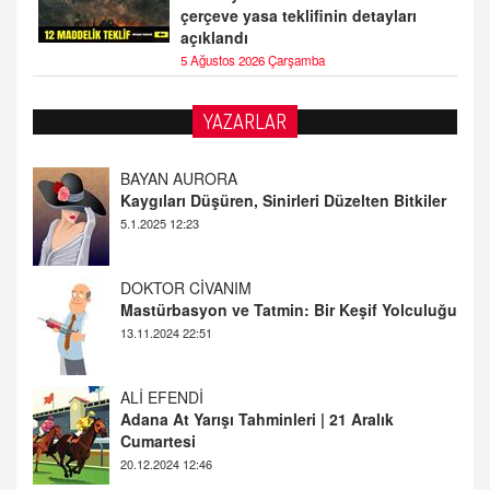
çerçeve yasa teklifinin detayları
açıklandı
5 Ağustos 2026 Çarşamba
YAZARLAR
DOKTOR CİVANIM
Mastürbasyon ve Tatmin: Bir Keşif Yolculuğu
13.11.2024 22:51
ALİ EFENDİ
Adana At Yarışı Tahminleri | 21 Aralık
Cumartesi
20.12.2024 12:46
TUTKUNUN PERİSİ
Sağlıklı Bir Cinsel Yaşam ile İlgili Bilinmesi
Gerekenler
08.11.2024 13:16