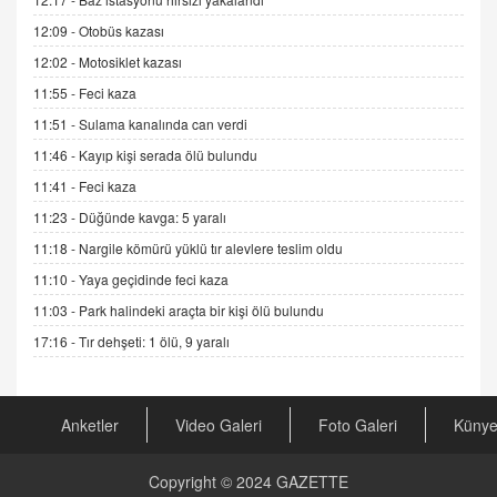
Sednaya
12:09 -
Otobüs kazası
11.12.2024 12:30
12:02 -
Motosiklet kazası
DR. EKREM ASLAN
11:55 -
Feci kaza
Gerçek Ne, Algı Ne? "Beraber Yürüyoruz"
Cümlesinin Peşinden
11:51 -
Sulama kanalında can verdi
19.07.2025 12:45
11:46 -
Kayıp kişi serada ölü bulundu
GÖNÜL MENEKŞE
11:41 -
Feci kaza
Şifacının Yolu
11:23 -
Düğünde kavga: 5 yaralı
04.11.2025 12:56
11:18 -
Nargile kömürü yüklü tır alevlere teslim oldu
11:10 -
Yaya geçidinde feci kaza
AV. RÜMEYSA ÖZKALE
11:03 -
Park halindeki araçta bir kişi ölü bulundu
Kira Uyuşmazlıklarında Dava Açmadan Önce
Arabulucuya Başvuru Şartı
17:16 -
Tır dehşeti: 1 ölü, 9 yaralı
23.09.2023 16:30
CAN UĞURATEŞ
Anketler
Video Galeri
Foto Galeri
Küny
Değişen yapısıyla Suriye
16.12.2024 14:16
Copyright © 2024
GAZETTE