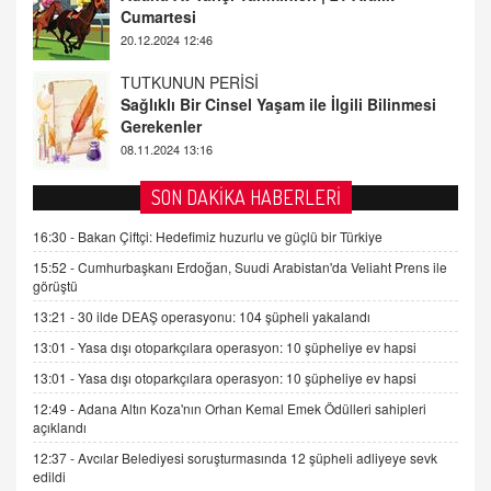
Gerekenler
08.11.2024 13:16
FARUK ÖNALAN
Tezkere Onaylanmasaydı…
2 Kasım 2021 Salı 00:11
AV. DOĞAN CAN DOĞAN
SON DAKİKA HABERLERİ
Kişisel verilerin korunması ve dijital hukukun
gelişimi
16:30 -
Bakan Çiftçi: Hedefimiz huzurlu ve güçlü bir Türkiye
15.09.2025 16:17
15:52 -
Cumhurbaşkanı Erdoğan, Suudi Arabistan'da Veliaht Prens ile
görüştü
SEHER EREK
13:21 -
30 ilde DEAŞ operasyonu: 104 şüpheli yakalandı
Kış Ayları Geldi, Hangi Önlemler Alınmalı?
13:01 -
Yasa dışı otoparkçılara operasyon: 10 şüpheliye ev hapsi
9.12.2025 10:11
13:01 -
Yasa dışı otoparkçılara operasyon: 10 şüpheliye ev hapsi
12:49 -
Adana Altın Koza'nın Orhan Kemal Emek Ödülleri sahipleri
İNCİ GÜL AKÖL
açıklandı
Trump Keşke Adana'yı da Ziyaret Etse...
06.07.2026 13:00
12:37 -
Avcılar Belediyesi soruşturmasında 12 şüpheli adliyeye sevk
edildi