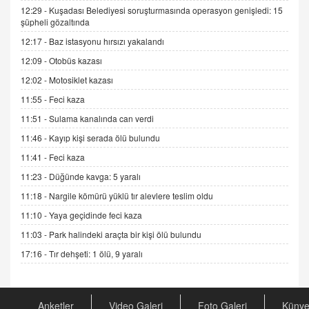
12:29 -
Kuşadası Belediyesi soruşturmasında operasyon genişledi: 15
ADEM AKÖL
şüpheli gözaltında
Esed Destekçilerinin Yüzüne Vurulan Şamar:
12:17 -
Baz istasyonu hırsızı yakalandı
Sednaya
12:09 -
Otobüs kazası
11.12.2024 12:30
12:02 -
Motosiklet kazası
DR. EKREM ASLAN
11:55 -
Feci kaza
Gerçek Ne, Algı Ne? "Beraber Yürüyoruz"
Cümlesinin Peşinden
11:51 -
Sulama kanalında can verdi
19.07.2025 12:45
11:46 -
Kayıp kişi serada ölü bulundu
GÖNÜL MENEKŞE
11:41 -
Feci kaza
Şifacının Yolu
11:23 -
Düğünde kavga: 5 yaralı
04.11.2025 12:56
11:18 -
Nargile kömürü yüklü tır alevlere teslim oldu
11:10 -
Yaya geçidinde feci kaza
AV. RÜMEYSA ÖZKALE
11:03 -
Park halindeki araçta bir kişi ölü bulundu
Kira Uyuşmazlıklarında Dava Açmadan Önce
Arabulucuya Başvuru Şartı
17:16 -
Tır dehşeti: 1 ölü, 9 yaralı
23.09.2023 16:30
CAN UĞURATEŞ
Anketler
Video Galeri
Foto Galeri
Küny
Değişen yapısıyla Suriye