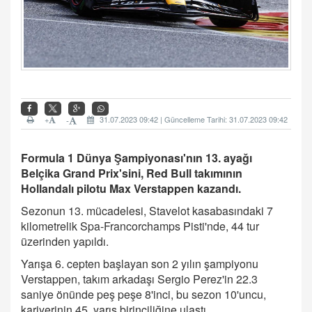
+
31.07.2023 09:42 | Güncelleme Tarihi: 31.07.2023 09:42
-
Formula 1 Dünya Şampiyonası'nın 13. ayağı
Belçika Grand Prix'sini, Red Bull takımının
Hollandalı pilotu Max Verstappen kazandı.
Sezonun 13. mücadelesi, Stavelot kasabasındaki 7
kilometrelik Spa-Francorchamps Pisti'nde, 44 tur
üzerinden yapıldı.
Yarışa 6. cepten başlayan son 2 yılın şampiyonu
Verstappen, takım arkadaşı Sergio Perez'in 22.3
saniye önünde peş peşe 8'inci, bu sezon 10'uncu,
kariyerinin 45. yarış birinciliğine ulaştı.