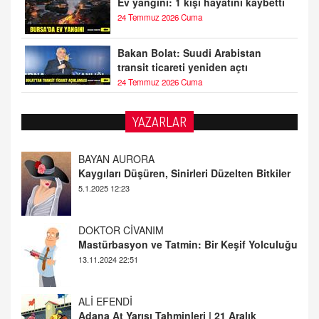
Ev yangını: 1 kişi hayatını kaybetti
24 Temmuz 2026 Cuma
Bakan Bolat: Suudi Arabistan
transit ticareti yeniden açtı
24 Temmuz 2026 Cuma
YAZARLAR
DOKTOR CİVANIM
Mastürbasyon ve Tatmin: Bir Keşif Yolculuğu
13.11.2024 22:51
ALİ EFENDİ
Adana At Yarışı Tahminleri | 21 Aralık
Cumartesi
20.12.2024 12:46
TUTKUNUN PERİSİ
Sağlıklı Bir Cinsel Yaşam ile İlgili Bilinmesi