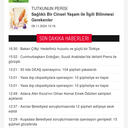
FARUK ÖNALAN
Tezkere Onaylanmasaydı…
2 Kasım 2021 Salı 00:11
AV. DOĞAN CAN DOĞAN
SON DAKİKA HABERLERİ
Kişisel verilerin korunması ve dijital hukukun
gelişimi
16:30 -
Bakan Çiftçi: Hedefimiz huzurlu ve güçlü bir Türkiye
15.09.2025 16:17
15:52 -
Cumhurbaşkanı Erdoğan, Suudi Arabistan'da Veliaht Prens ile
görüştü
SEHER EREK
13:21 -
30 ilde DEAŞ operasyonu: 104 şüpheli yakalandı
Kış Ayları Geldi, Hangi Önlemler Alınmalı?
13:01 -
Yasa dışı otoparkçılara operasyon: 10 şüpheliye ev hapsi
9.12.2025 10:11
13:01 -
Yasa dışı otoparkçılara operasyon: 10 şüpheliye ev hapsi
12:49 -
Adana Altın Koza'nın Orhan Kemal Emek Ödülleri sahipleri
İNCİ GÜL AKÖL
açıklandı
Trump Keşke Adana'yı da Ziyaret Etse...
06.07.2026 13:00
12:37 -
Avcılar Belediyesi soruşturmasında 12 şüpheli adliyeye sevk
edildi
12:29 -
Kuşadası Belediyesi soruşturmasında operasyon genişledi: 15
ADEM AKÖL
şüpheli gözaltında