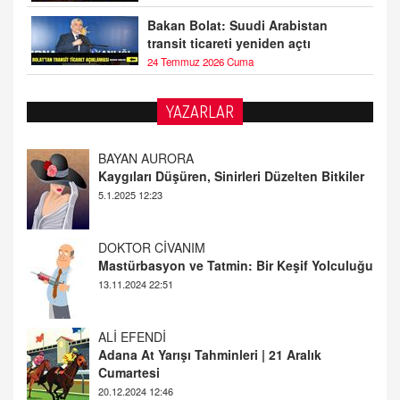
Bakan Bolat: Suudi Arabistan
transit ticareti yeniden açtı
24 Temmuz 2026 Cuma
YAZARLAR
DOKTOR CİVANIM
Mastürbasyon ve Tatmin: Bir Keşif Yolculuğu
13.11.2024 22:51
ALİ EFENDİ
Adana At Yarışı Tahminleri | 21 Aralık
Cumartesi
20.12.2024 12:46
TUTKUNUN PERİSİ
Sağlıklı Bir Cinsel Yaşam ile İlgili Bilinmesi
Gerekenler
08.11.2024 13:16