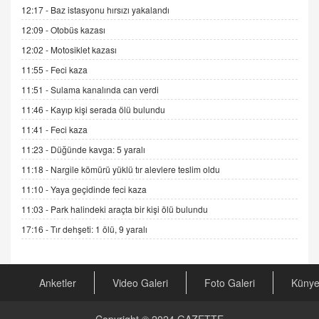
Esed Destekçilerinin Yüzüne Vurulan Şamar:
12:17 -
Baz istasyonu hırsızı yakalandı
Sednaya
12:09 -
Otobüs kazası
11.12.2024 12:30
12:02 -
Motosiklet kazası
DR. EKREM ASLAN
11:55 -
Feci kaza
Gerçek Ne, Algı Ne? "Beraber Yürüyoruz"
Cümlesinin Peşinden
11:51 -
Sulama kanalında can verdi
19.07.2025 12:45
11:46 -
Kayıp kişi serada ölü bulundu
GÖNÜL MENEKŞE
11:41 -
Feci kaza
Şifacının Yolu
11:23 -
Düğünde kavga: 5 yaralı
04.11.2025 12:56
11:18 -
Nargile kömürü yüklü tır alevlere teslim oldu
11:10 -
Yaya geçidinde feci kaza
AV. RÜMEYSA ÖZKALE
11:03 -
Park halindeki araçta bir kişi ölü bulundu
Kira Uyuşmazlıklarında Dava Açmadan Önce
Arabulucuya Başvuru Şartı
17:16 -
Tır dehşeti: 1 ölü, 9 yaralı
23.09.2023 16:30
CAN UĞURATEŞ
Anketler
Video Galeri
Foto Galeri
Küny
Değişen yapısıyla Suriye
16.12.2024 14:16
Copyright © 2024
GAZETTE