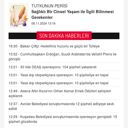
FARUK ÖNALAN
Tezkere Onaylanmasaydı…
2 Kasım 2021 Salı 00:11
AV. DOĞAN CAN DOĞAN
SON DAKİKA HABERLERİ
Kişisel verilerin korunması ve dijital hukukun
gelişimi
16:30 -
Bakan Çiftçi: Hedefimiz huzurlu ve güçlü bir Türkiye
15.09.2025 16:17
15:52 -
Cumhurbaşkanı Erdoğan, Suudi Arabistan'da Veliaht Prens ile
görüştü
SEHER EREK
13:21 -
30 ilde DEAŞ operasyonu: 104 şüpheli yakalandı
Kış Ayları Geldi, Hangi Önlemler Alınmalı?
13:01 -
Yasa dışı otoparkçılara operasyon: 10 şüpheliye ev hapsi
9.12.2025 10:11
13:01 -
Yasa dışı otoparkçılara operasyon: 10 şüpheliye ev hapsi
12:49 -
Adana Altın Koza'nın Orhan Kemal Emek Ödülleri sahipleri
İNCİ GÜL AKÖL
açıklandı
Trump Keşke Adana'yı da Ziyaret Etse...
06.07.2026 13:00
12:37 -
Avcılar Belediyesi soruşturmasında 12 şüpheli adliyeye sevk
edildi
12:29 -
Kuşadası Belediyesi soruşturmasında operasyon genişledi: 15
ADEM AKÖL
şüpheli gözaltında
Esed Destekçilerinin Yüzüne Vurulan Şamar: