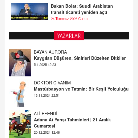
Bakan Bolat: Suudi Arabistan
transit ticareti yeniden açtı
24 Temmuz 2026 Cuma
YAZARLAR
DOKTOR CİVANIM
Mastürbasyon ve Tatmin: Bir Keşif Yolculuğu
13.11.2024 22:51
ALİ EFENDİ
Adana At Yarışı Tahminleri | 21 Aralık
Cumartesi
20.12.2024 12:46
TUTKUNUN PERİSİ
Sağlıklı Bir Cinsel Yaşam ile İlgili Bilinmesi
Gerekenler
08.11.2024 13:16