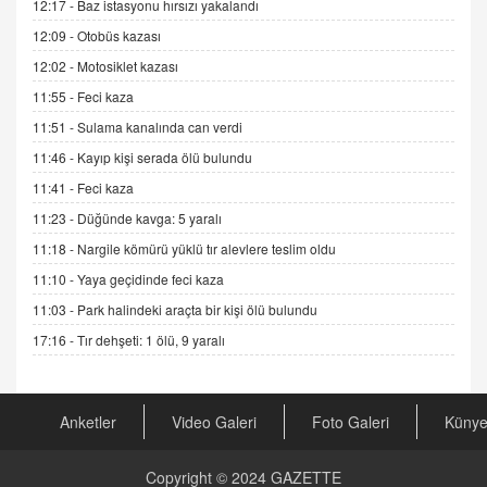
12:17 -
Baz istasyonu hırsızı yakalandı
Sednaya
12:09 -
Otobüs kazası
11.12.2024 12:30
12:02 -
Motosiklet kazası
DR. EKREM ASLAN
11:55 -
Feci kaza
Gerçek Ne, Algı Ne? "Beraber Yürüyoruz"
Cümlesinin Peşinden
11:51 -
Sulama kanalında can verdi
19.07.2025 12:45
11:46 -
Kayıp kişi serada ölü bulundu
GÖNÜL MENEKŞE
11:41 -
Feci kaza
Şifacının Yolu
11:23 -
Düğünde kavga: 5 yaralı
04.11.2025 12:56
11:18 -
Nargile kömürü yüklü tır alevlere teslim oldu
11:10 -
Yaya geçidinde feci kaza
AV. RÜMEYSA ÖZKALE
11:03 -
Park halindeki araçta bir kişi ölü bulundu
Kira Uyuşmazlıklarında Dava Açmadan Önce
Arabulucuya Başvuru Şartı
17:16 -
Tır dehşeti: 1 ölü, 9 yaralı
23.09.2023 16:30
CAN UĞURATEŞ
Anketler
Video Galeri
Foto Galeri
Küny
Değişen yapısıyla Suriye
16.12.2024 14:16
Copyright © 2024
GAZETTE