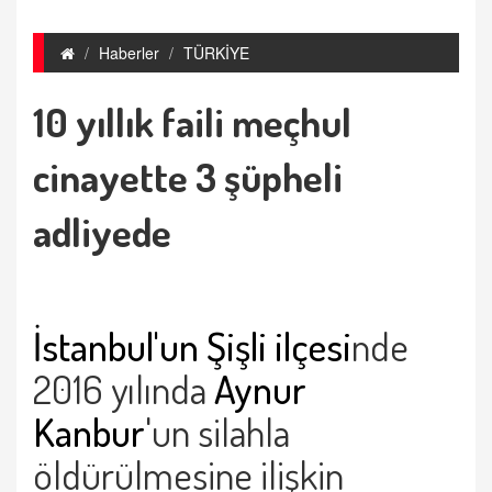
Haberler
TÜRKİYE
10 yıllık faili meçhul
cinayette 3 şüpheli
adliyede
İstanbul'un Şişli ilçesi
nde
2016 yılında
Aynur
Kanbur
'un silahla
öldürülmesine ilişkin