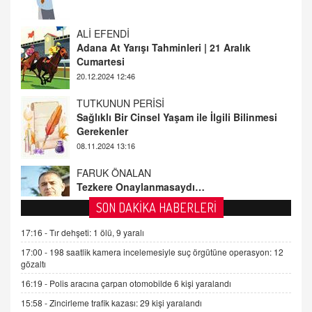
Adana At Yarışı Tahminleri | 21 Aralık
Cumartesi
20.12.2024 12:46
TUTKUNUN PERİSİ
Sağlıklı Bir Cinsel Yaşam ile İlgili Bilinmesi
Gerekenler
08.11.2024 13:16
FARUK ÖNALAN
Tezkere Onaylanmasaydı…
2 Kasım 2021 Salı 00:11
AV. DOĞAN CAN DOĞAN
SON DAKİKA HABERLERİ
Kişisel verilerin korunması ve dijital hukukun
gelişimi
17:16 -
Tır dehşeti: 1 ölü, 9 yaralı
15.09.2025 16:17
17:00 -
198 saatlik kamera incelemesiyle suç örgütüne operasyon: 12
gözaltı
SEHER EREK
16:19 -
Polis aracına çarpan otomobilde 6 kişi yaralandı
Kış Ayları Geldi, Hangi Önlemler Alınmalı?
15:58 -
Zincirleme trafik kazası: 29 kişi yaralandı
9.12.2025 10:11