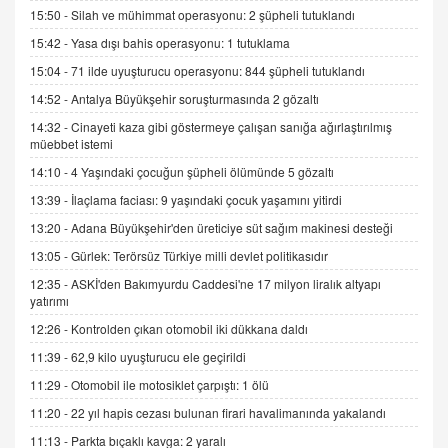
15:50 -
Silah ve mühimmat operasyonu: 2 şüpheli tutuklandı
15:42 -
Yasa dışı bahis operasyonu: 1 tutuklama
İNCİ GÜL AKÖL
Trump Keşke Adana'yı da Ziyaret Etse...
15:04 -
71 ilde uyuşturucu operasyonu: 844 şüpheli tutuklandı
06.07.2026 13:00
14:52 -
Antalya Büyükşehir soruşturmasında 2 gözaltı
14:32 -
Cinayeti kaza gibi göstermeye çalışan sanığa ağırlaştırılmış
müebbet istemi
ADEM AKÖL
Esed Destekçilerinin Yüzüne Vurulan Şamar:
14:10 -
4 Yaşındaki çocuğun şüpheli ölümünde 5 gözaltı
Sednaya
13:39 -
İlaçlama faciası: 9 yaşındaki çocuk yaşamını yitirdi
11.12.2024 12:30
13:20 -
Adana Büyükşehir'den üreticiye süt sağım makinesi desteği
DR. EKREM ASLAN
13:05 -
Gürlek: Terörsüz Türkiye milli devlet politikasıdır
Gerçek Ne, Algı Ne? "Beraber Yürüyoruz"
12:35 -
ASKİ'den Bakımyurdu Caddesi'ne 17 milyon liralık altyapı
Cümlesinin Peşinden
yatırımı
19.07.2025 12:45
12:26 -
Kontrolden çıkan otomobil iki dükkana daldı
GÖNÜL MENEKŞE
11:39 -
62,9 kilo uyuşturucu ele geçirildi
Şifacının Yolu
11:29 -
Otomobil ile motosiklet çarpıştı: 1 ölü
04.11.2025 12:56
11:20 -
22 yıl hapis cezası bulunan firari havalimanında yakalandı
11:13 -
Parkta bıçaklı kavga: 2 yaralı
AV. RÜMEYSA ÖZKALE