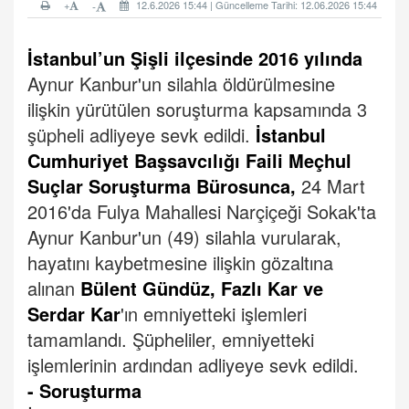
+
12.6.2026 15:44 | Güncelleme Tarihi: 12.06.2026 15:44
-
İstanbul’un Şişli ilçesinde 2016 yılında
Aynur Kanbur'un silahla öldürülmesine
ilişkin yürütülen soruşturma kapsamında 3
şüpheli adliyeye sevk edildi.
İstanbul
Cumhuriyet Başsavcılığı Faili Meçhul
Suçlar Soruşturma Bürosunca,
24 Mart
2016'da Fulya Mahallesi Narçiçeği Sokak'ta
Aynur Kanbur'un (49) silahla vurularak,
hayatını kaybetmesine ilişkin gözaltına
alınan
Bülent Gündüz, Fazlı Kar ve
Serdar Kar
'ın emniyetteki işlemleri
tamamlandı.
Şüpheliler, emniyetteki
işlemlerinin ardından adliyeye sevk edildi.
- Soruşturma