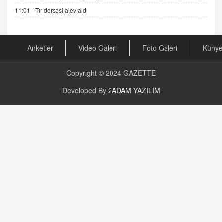
Kira Uyuşmazlıklarında Dava Açmadan Önce
11:01 -
Tır dorsesi alev aldı
Arabulucuya Başvuru Şartı
23.09.2023 16:30
Anketler
Video Galeri
Foto Galeri
Küny
CAN UĞURATEŞ
Değişen yapısıyla Suriye
16.12.2024 14:16
Copyright © 2024
GAZETTE
Developed By
2ADAM YAZILIM
GÜNLÜK BURÇ YORUMU
Günlük Burç Yorumu | 22 Kasım 2024: Koç,
Boğa, İkizler ve Daha Fazlası!
20.11.2024 17:44
PEARL SİRİUS
Mars 4 Kasım’da Aslan Burcuna Geçiyor
01.11.2025 14:25
BAYAN AURORA
Kaygıları Düşüren, Sinirleri Düzelten Bitkiler
5.1.2025 12:23