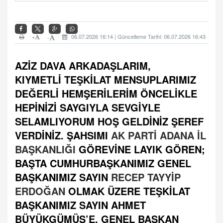
+
06.07.2026 16:14 | Güncelleme Tarihi: 06.07.2026 16:43
-
AZİZ DAVA ARKADAŞLARIM,
KIYMETLİ TEŞKİLAT MENSUPLARIMIZ
DEĞERLİ HEMŞERİLERİM ÖNCELİKLE
HEPİNİZİ SAYGIYLA SEVGİYLE
SELAMLIYORUM HOŞ GELDİNİZ ŞEREF
VERDİNİZ. ŞAHSIMI
AK PARTİ ADANA İL
BAŞKANLIĞI
GÖREVİNE LAYIK GÖREN;
BAŞTA CUMHURBAŞKANIMIZ GENEL
BAŞKANIMIZ SAYIN
RECEP TAYYİP
ERDOĞAN
OLMAK ÜZERE TEŞKİLAT
BAŞKANIMIZ SAYIN AHMET
BÜYÜKGÜMÜŞ’E, GENEL BAŞKAN