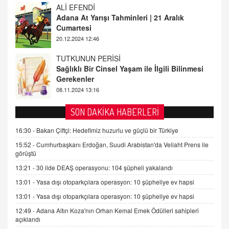
TUTKUNUN PERİSİ
Sağlıklı Bir Cinsel Yaşam ile İlgili Bilinmesi
Gerekenler
08.11.2024 13:16
FARUK ÖNALAN
Tezkere Onaylanmasaydı…
2 Kasım 2021 Salı 00:11
AV. DOĞAN CAN DOĞAN
SON DAKİKA HABERLERİ
Kişisel verilerin korunması ve dijital hukukun
gelişimi
16:30 -
Bakan Çiftçi: Hedefimiz huzurlu ve güçlü bir Türkiye
15.09.2025 16:17
15:52 -
Cumhurbaşkanı Erdoğan, Suudi Arabistan'da Veliaht Prens ile
görüştü
SEHER EREK
13:21 -
30 ilde DEAŞ operasyonu: 104 şüpheli yakalandı
Kış Ayları Geldi, Hangi Önlemler Alınmalı?
13:01 -
Yasa dışı otoparkçılara operasyon: 10 şüpheliye ev hapsi
9.12.2025 10:11
13:01 -
Yasa dışı otoparkçılara operasyon: 10 şüpheliye ev hapsi
12:49 -
Adana Altın Koza'nın Orhan Kemal Emek Ödülleri sahipleri
İNCİ GÜL AKÖL
açıklandı
Trump Keşke Adana'yı da Ziyaret Etse...