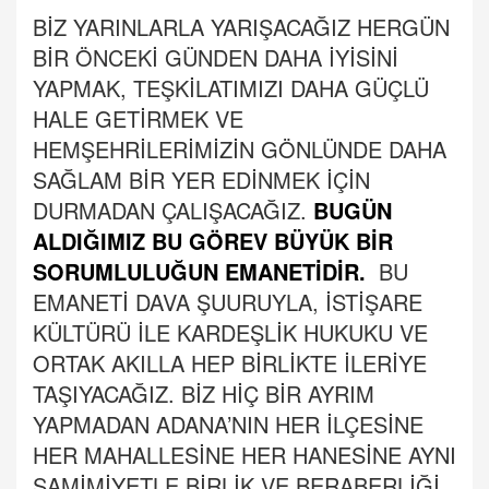
BİZ YARINLARLA YARIŞACAĞIZ HERGÜN
BİR ÖNCEKİ GÜNDEN DAHA İYİSİNİ
YAPMAK, TEŞKİLATIMIZI DAHA GÜÇLÜ
HALE GETİRMEK VE
HEMŞEHRİLERİMİZİN GÖNLÜNDE DAHA
SAĞLAM BİR YER EDİNMEK İÇİN
DURMADAN ÇALIŞACAĞIZ.
BUGÜN
ALDIĞIMIZ BU GÖREV BÜYÜK BİR
SORUMLULUĞUN EMANETİDİR.
BU
EMANETİ DAVA ŞUURUYLA, İSTİŞARE
KÜLTÜRÜ İLE KARDEŞLİK HUKUKU VE
ORTAK AKILLA HEP BİRLİKTE İLERİYE
TAŞIYACAĞIZ. BİZ HİÇ BİR AYRIM
YAPMADAN ADANA’NIN HER İLÇESİNE
HER MAHALLESİNE HER HANESİNE AYNI
SAMİMİYETLE BİRLİK VE BERABERLİĞİ