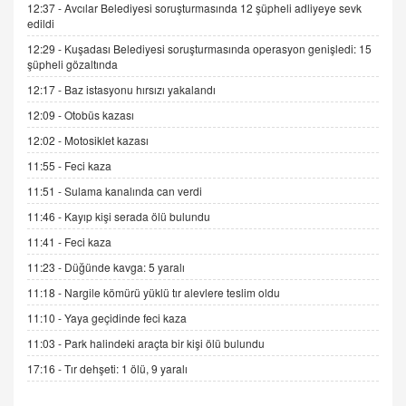
06.07.2026 13:00
12:37 -
Avcılar Belediyesi soruşturmasında 12 şüpheli adliyeye sevk
edildi
12:29 -
Kuşadası Belediyesi soruşturmasında operasyon genişledi: 15
ADEM AKÖL
şüpheli gözaltında
Esed Destekçilerinin Yüzüne Vurulan Şamar:
12:17 -
Baz istasyonu hırsızı yakalandı
Sednaya
12:09 -
Otobüs kazası
11.12.2024 12:30
12:02 -
Motosiklet kazası
DR. EKREM ASLAN
11:55 -
Feci kaza
Gerçek Ne, Algı Ne? "Beraber Yürüyoruz"
Cümlesinin Peşinden
11:51 -
Sulama kanalında can verdi
19.07.2025 12:45
11:46 -
Kayıp kişi serada ölü bulundu
GÖNÜL MENEKŞE
11:41 -
Feci kaza
Şifacının Yolu
11:23 -
Düğünde kavga: 5 yaralı
04.11.2025 12:56
11:18 -
Nargile kömürü yüklü tır alevlere teslim oldu
11:10 -
Yaya geçidinde feci kaza
AV. RÜMEYSA ÖZKALE
11:03 -
Park halindeki araçta bir kişi ölü bulundu
Kira Uyuşmazlıklarında Dava Açmadan Önce
Arabulucuya Başvuru Şartı
17:16 -
Tır dehşeti: 1 ölü, 9 yaralı
23.09.2023 16:30