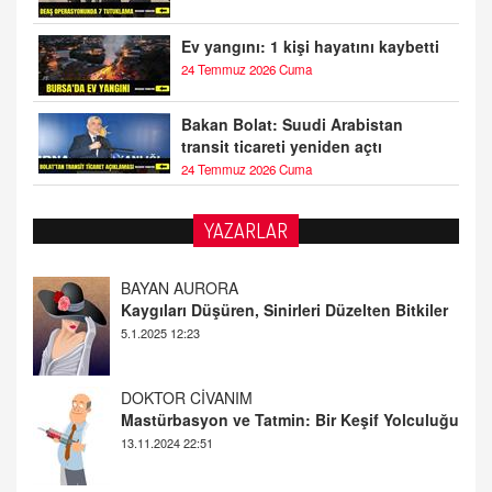
Ev yangını: 1 kişi hayatını kaybetti
24 Temmuz 2026 Cuma
Bakan Bolat: Suudi Arabistan
transit ticareti yeniden açtı
24 Temmuz 2026 Cuma
YAZARLAR
DOKTOR CİVANIM
Mastürbasyon ve Tatmin: Bir Keşif Yolculuğu
13.11.2024 22:51
ALİ EFENDİ
Adana At Yarışı Tahminleri | 21 Aralık
Cumartesi
20.12.2024 12:46