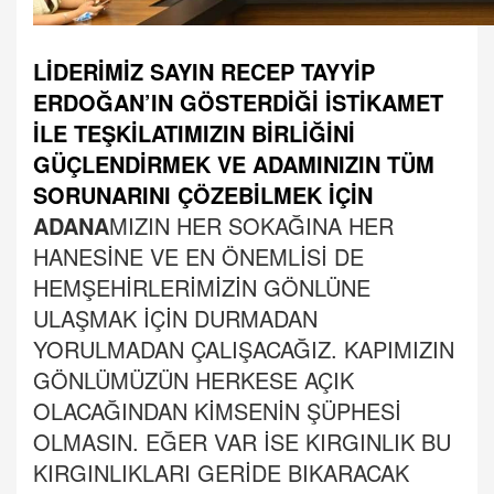
LİDERİMİZ SAYIN RECEP TAYYİP
ERDOĞAN’IN GÖSTERDİĞİ İSTİKAMET
İLE TEŞKİLATIMIZIN BİRLİĞİNİ
GÜÇLENDİRMEK VE ADAMINIZIN TÜM
SORUNARINI ÇÖZEBİLMEK İÇİN
ADANA
MIZIN HER SOKAĞINA HER
HANESİNE VE EN ÖNEMLİSİ DE
HEMŞEHİRLERİMİZİN GÖNLÜNE
ULAŞMAK İÇİN DURMADAN
YORULMADAN ÇALIŞACAĞIZ. KAPIMIZIN
GÖNLÜMÜZÜN HERKESE AÇIK
OLACAĞINDAN KİMSENİN ŞÜPHESİ
OLMASIN. EĞER VAR İSE KIRGINLIK BU
KIRGINLIKLARI GERİDE BIKARACAK