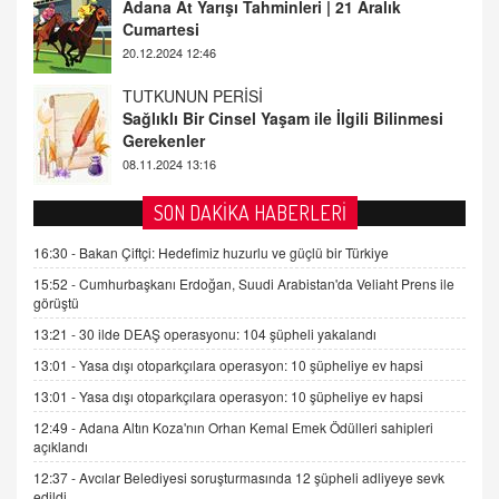
Sağlıklı Bir Cinsel Yaşam ile İlgili Bilinmesi
Gerekenler
08.11.2024 13:16
FARUK ÖNALAN
Tezkere Onaylanmasaydı…
2 Kasım 2021 Salı 00:11
AV. DOĞAN CAN DOĞAN
SON DAKİKA HABERLERİ
Kişisel verilerin korunması ve dijital hukukun
gelişimi
16:30 -
Bakan Çiftçi: Hedefimiz huzurlu ve güçlü bir Türkiye
15.09.2025 16:17
15:52 -
Cumhurbaşkanı Erdoğan, Suudi Arabistan'da Veliaht Prens ile
görüştü
SEHER EREK
13:21 -
30 ilde DEAŞ operasyonu: 104 şüpheli yakalandı
Kış Ayları Geldi, Hangi Önlemler Alınmalı?
13:01 -
Yasa dışı otoparkçılara operasyon: 10 şüpheliye ev hapsi
9.12.2025 10:11
13:01 -
Yasa dışı otoparkçılara operasyon: 10 şüpheliye ev hapsi
12:49 -
Adana Altın Koza'nın Orhan Kemal Emek Ödülleri sahipleri
İNCİ GÜL AKÖL
açıklandı
Trump Keşke Adana'yı da Ziyaret Etse...
06.07.2026 13:00
12:37 -
Avcılar Belediyesi soruşturmasında 12 şüpheli adliyeye sevk
edildi