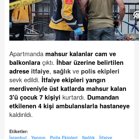
Apartmanda
mahsur kalanlar cam ve
balkonlara
çıktı.
İhbar üzerine belirtilen
adrese
itfaiye
,
sağlık
ve
polis ekipleri
sevk edildi.
İtfaiye ekipleri yangın
merdiveniyle üst katlarda mahsur kalan
3'ü çocuk 7 kişiyi
kurtardı.
Dumandan
etkilenen 4 kişi ambulanslarla hastaneye
kaldırıldı.
Etiketler:
İstanbul
Yangın
Polis Ekipleri
Sağlık
İtfaiye