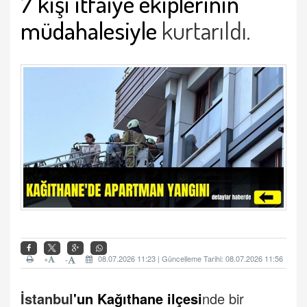
7 kişi itfaiye ekiplerinin
müdahalesiyle
kurtarıldı.
+
08.07.2026 11:23 | Güncelleme Tarihi: 08.07.2026 11:56
-
İstanbul
'un Kağıthane ilçesi
nde bir