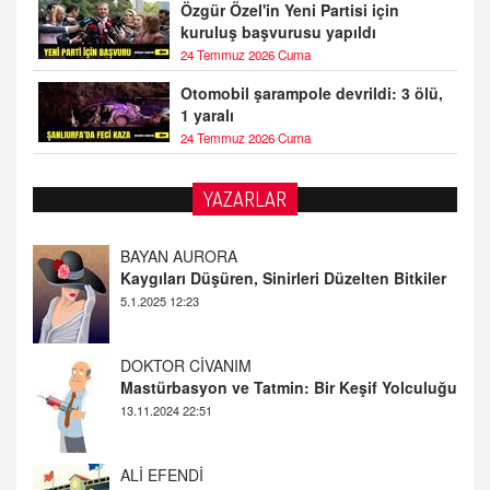
Özgür Özel'in Yeni Partisi için
kuruluş başvurusu yapıldı
24 Temmuz 2026 Cuma
Otomobil şarampole devrildi: 3 ölü,
1 yaralı
24 Temmuz 2026 Cuma
YAZARLAR
DOKTOR CİVANIM
Mastürbasyon ve Tatmin: Bir Keşif Yolculuğu
13.11.2024 22:51
ALİ EFENDİ
Adana At Yarışı Tahminleri | 21 Aralık
Cumartesi
20.12.2024 12:46
TUTKUNUN PERİSİ