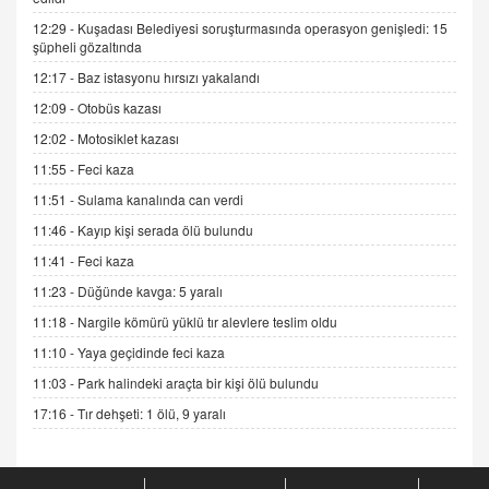
12:29 -
Kuşadası Belediyesi soruşturmasında operasyon genişledi: 15
ADEM AKÖL
şüpheli gözaltında
Esed Destekçilerinin Yüzüne Vurulan Şamar:
12:17 -
Baz istasyonu hırsızı yakalandı
Sednaya
12:09 -
Otobüs kazası
11.12.2024 12:30
12:02 -
Motosiklet kazası
DR. EKREM ASLAN
11:55 -
Feci kaza
Gerçek Ne, Algı Ne? "Beraber Yürüyoruz"
Cümlesinin Peşinden
11:51 -
Sulama kanalında can verdi
19.07.2025 12:45
11:46 -
Kayıp kişi serada ölü bulundu
GÖNÜL MENEKŞE
11:41 -
Feci kaza
Şifacının Yolu
11:23 -
Düğünde kavga: 5 yaralı
04.11.2025 12:56
11:18 -
Nargile kömürü yüklü tır alevlere teslim oldu
11:10 -
Yaya geçidinde feci kaza
AV. RÜMEYSA ÖZKALE
11:03 -
Park halindeki araçta bir kişi ölü bulundu
Kira Uyuşmazlıklarında Dava Açmadan Önce
Arabulucuya Başvuru Şartı
17:16 -
Tır dehşeti: 1 ölü, 9 yaralı
23.09.2023 16:30
CAN UĞURATEŞ