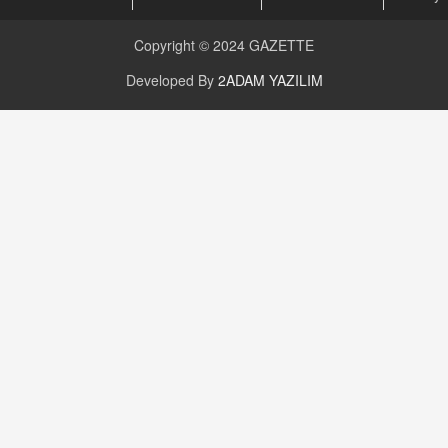
CAN UĞURATEŞ
Değişen yapısıyla Suriye
Copyright © 2024
GAZETTE
16.12.2024 14:16
Developed By
2ADAM YAZILIM
GÜNLÜK BURÇ YORUMU
Günlük Burç Yorumu | 22 Kasım 2024: Koç,
Boğa, İkizler ve Daha Fazlası!
20.11.2024 17:44
PEARL SİRİUS
Mars 4 Kasım’da Aslan Burcuna Geçiyor
01.11.2025 14:25
BAYAN AURORA
Kaygıları Düşüren, Sinirleri Düzelten Bitkiler
5.1.2025 12:23