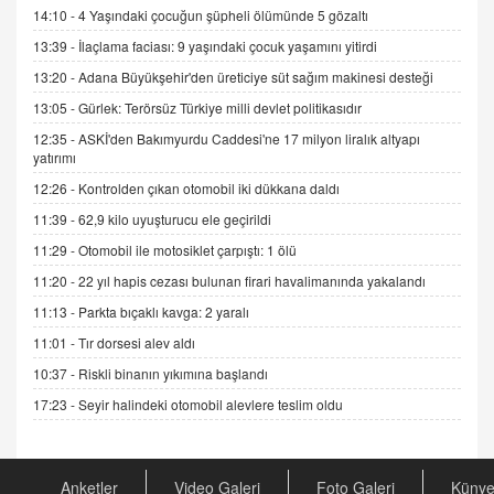
06.07.2026 13:00
14:10 -
4 Yaşındaki çocuğun şüpheli ölümünde 5 gözaltı
13:39 -
İlaçlama faciası: 9 yaşındaki çocuk yaşamını yitirdi
ADEM AKÖL
13:20 -
Adana Büyükşehir'den üreticiye süt sağım makinesi desteği
Esed Destekçilerinin Yüzüne Vurulan Şamar:
13:05 -
Gürlek: Terörsüz Türkiye milli devlet politikasıdır
Sednaya
11.12.2024 12:30
12:35 -
ASKİ'den Bakımyurdu Caddesi'ne 17 milyon liralık altyapı
yatırımı
DR. EKREM ASLAN
12:26 -
Kontrolden çıkan otomobil iki dükkana daldı
Gerçek Ne, Algı Ne? "Beraber Yürüyoruz"
11:39 -
62,9 kilo uyuşturucu ele geçirildi
Cümlesinin Peşinden
19.07.2025 12:45
11:29 -
Otomobil ile motosiklet çarpıştı: 1 ölü
11:20 -
22 yıl hapis cezası bulunan firari havalimanında yakalandı
GÖNÜL MENEKŞE
Şifacının Yolu
11:13 -
Parkta bıçaklı kavga: 2 yaralı
04.11.2025 12:56
11:01 -
Tır dorsesi alev aldı
10:37 -
Riskli binanın yıkımına başlandı
AV. RÜMEYSA ÖZKALE
17:23 -
Seyir halindeki otomobil alevlere teslim oldu
Kira Uyuşmazlıklarında Dava Açmadan Önce
Arabulucuya Başvuru Şartı
23.09.2023 16:30
Anketler
Video Galeri
Foto Galeri
Küny