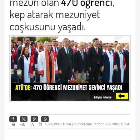
mezun olan
470 öğrenci
,
kep atarak mezuniyet
coşkusunu yaşadı.
+
13.06.2026 10:24 | Güncelleme Tarihi: 13.06.2026 10:24
-