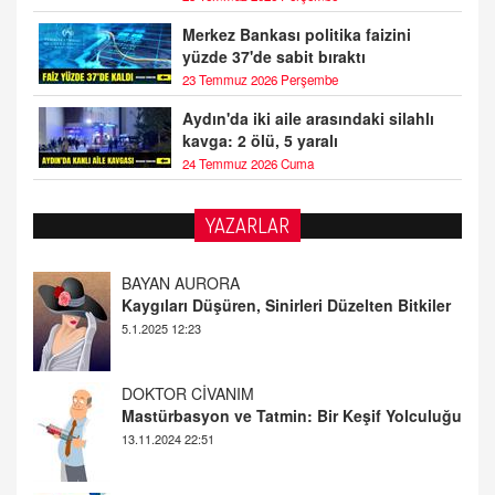
Merkez Bankası politika faizini
yüzde 37'de sabit bıraktı
23 Temmuz 2026 Perşembe
Aydın'da iki aile arasındaki silahlı
kavga: 2 ölü, 5 yaralı
24 Temmuz 2026 Cuma
YAZARLAR
DOKTOR CİVANIM
Mastürbasyon ve Tatmin: Bir Keşif Yolculuğu
13.11.2024 22:51
ALİ EFENDİ
Adana At Yarışı Tahminleri | 21 Aralık
Cumartesi
20.12.2024 12:46