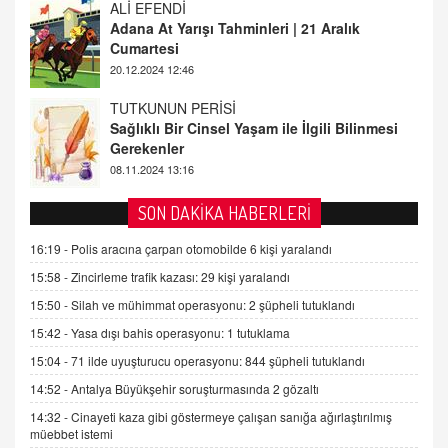
TUTKUNUN PERİSİ
Sağlıklı Bir Cinsel Yaşam ile İlgili Bilinmesi
Gerekenler
08.11.2024 13:16
FARUK ÖNALAN
Tezkere Onaylanmasaydı…
2 Kasım 2021 Salı 00:11
AV. DOĞAN CAN DOĞAN
SON DAKİKA HABERLERİ
Kişisel verilerin korunması ve dijital hukukun
gelişimi
16:19 -
Polis aracına çarpan otomobilde 6 kişi yaralandı
15.09.2025 16:17
15:58 -
Zincirleme trafik kazası: 29 kişi yaralandı
15:50 -
Silah ve mühimmat operasyonu: 2 şüpheli tutuklandı
SEHER EREK
Kış Ayları Geldi, Hangi Önlemler Alınmalı?
15:42 -
Yasa dışı bahis operasyonu: 1 tutuklama
9.12.2025 10:11
15:04 -
71 ilde uyuşturucu operasyonu: 844 şüpheli tutuklandı
14:52 -
Antalya Büyükşehir soruşturmasında 2 gözaltı
İNCİ GÜL AKÖL
14:32 -
Cinayeti kaza gibi göstermeye çalışan sanığa ağırlaştırılmış
Trump Keşke Adana'yı da Ziyaret Etse...
müebbet istemi