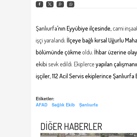
Şanlıurfa
'nın Eyyübiye ilçesinde,
cami inşaa
işçi yaralandı.
İlçeye bağlı kırsal Uğurlu Mah
bölümünde çökme
oldu.
İhbar üzerine ola
ekibi
s
evk edildi.
Ekiplerce
yapılan çalışmanı
işçiler, 112 Acil Servis ekiplerince Şanlıur
Etiketler:
AFAD
Sağlık Ekib
Şanlıurfa
DİĞER HABERLER