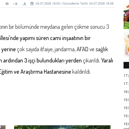
+
04.07.2026 18:00 | Güncelleme Tarihi: 04.07.2026 18:08
-
tının bir bölümünde meydana gelen çökme sonucu 3
allesi'nde yapımı süren cami inşaatının bir
y yerine
çok sayıda itfaiye, jandarma,
AFAD
ve
sağlık
n ardından 3 işçi bulundukları yerden
çıkarıldı.
Yaralı
fa Eğitim ve Araştırma Hastanesine
kaldırıldı.
17:
17:
16:
15:
15:
15:
15:
açı