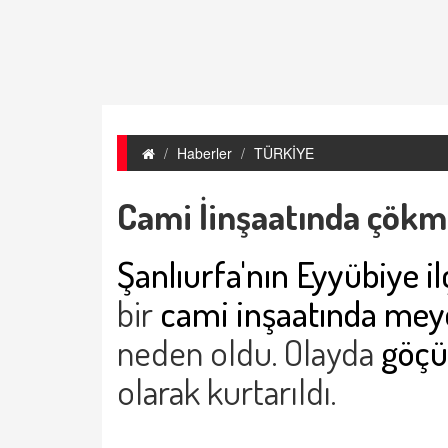
Haberler
TÜRKİYE
Cami İinşaatında çökme
Şanlıurfa'nın Eyyübiye il
bir
cami inşaatında me
neden oldu. Olayda
göçük
olarak kurtarıldı.