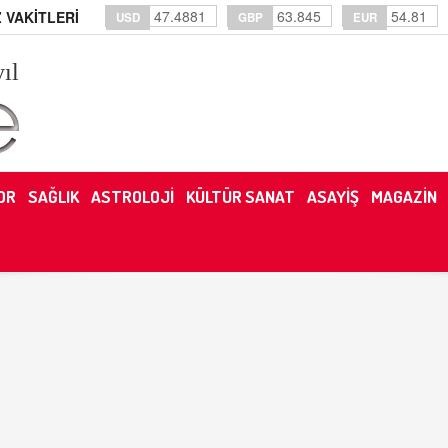
47.4881
63.845
54.81
 VAKİTLERİ
USD
GBP
EUR
yıl
OR
SAĞLIK
ASTROLOJİ
KÜLTÜR SANAT
ASAYİŞ
MAGAZİN