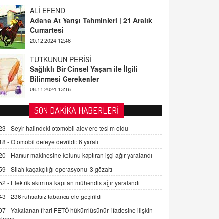
ALİ EFENDİ
Adana At Yarışı Tahminleri | 21 Aralık
Cumartesi
20.12.2024 12:46
TUTKUNUN PERİSİ
Sağlıklı Bir Cinsel Yaşam ile İlgili
Bilinmesi Gerekenler
08.11.2024 13:16
FARUK ÖNALAN
SON DAKİKA HABERLERİ
Tezkere Onaylanmasaydı…
23 -
Seyir halindeki otomobil alevlere teslim oldu
2 Kasım 2021 Salı 00:11
18 -
Otomobil dereye devrildi: 6 yaralı
20 -
Hamur makinesine kolunu kaptıran işçi ağır yaralandı
AV. DOĞAN CAN DOĞAN
Kişisel verilerin korunması ve dijital
59 -
Silah kaçakçılığı operasyonu: 3 gözaltı
hukukun gelişimi
52 -
Elektrik akımına kapılan mühendis ağır yaralandı
15.09.2025 16:17
43 -
236 ruhsatsız tabanca ele geçirildi
SEHER EREK
07 -
Yakalanan firari FETÖ hükümlüsünün ifadesine ilişkin
Kış Ayları Geldi, Hangi Önlemler
klama