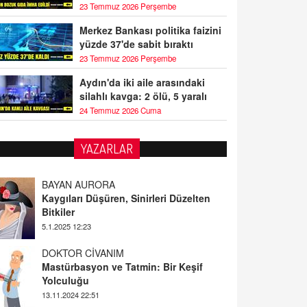
23 Temmuz 2026 Perşembe
Merkez Bankası politika faizini
yüzde 37'de sabit bıraktı
23 Temmuz 2026 Perşembe
Aydın'da iki aile arasındaki
silahlı kavga: 2 ölü, 5 yaralı
24 Temmuz 2026 Cuma
YAZARLAR
BAYAN AURORA
Kaygıları Düşüren, Sinirleri Düzelten
Bitkiler
5.1.2025 12:23
DOKTOR CİVANIM
Mastürbasyon ve Tatmin: Bir Keşif
Yolculuğu
13.11.2024 22:51