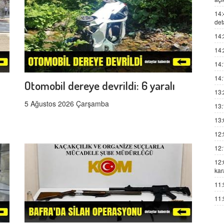
14:
det
14:
14:
14:
14:
Otomobil dereye devrildi: 6 yaralı
13:
5 Ağustos 2026 Çarşamba
13:
13:
12:
12:
12:
kar
11:
11: