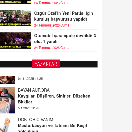
24 Temmuz 2026 Cuma
Özgür Özel'in Yeni Partisi için
kuruluş başvurusu yapıldı
24 Temmuz 2026 Cuma
Otomobil şarampole devrildi: 3
ölü, 1 yaralı
24 Temmuz 2026 Cuma
YAZARLAR
BAYAN AURORA
Kaygıları Düşüren, Sinirleri Düzelten
Bitkiler
5.1.2025 12:23
DOKTOR CİVANIM
Mastürbasyon ve Tatmin: Bir Keşif
Yolculuğu
13.11.2024 22:51