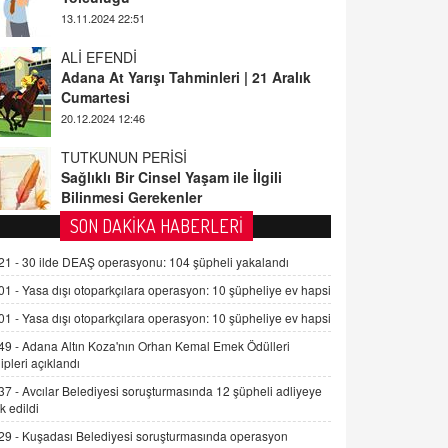
ALİ EFENDİ
Adana At Yarışı Tahminleri | 21 Aralık
Cumartesi
20.12.2024 12:46
TUTKUNUN PERİSİ
Sağlıklı Bir Cinsel Yaşam ile İlgili
Bilinmesi Gerekenler
08.11.2024 13:16
FARUK ÖNALAN
SON DAKİKA HABERLERİ
Tezkere Onaylanmasaydı…
21 -
30 ilde DEAŞ operasyonu: 104 şüpheli yakalandı
2 Kasım 2021 Salı 00:11
01 -
Yasa dışı otoparkçılara operasyon: 10 şüpheliye ev hapsi
01 -
Yasa dışı otoparkçılara operasyon: 10 şüpheliye ev hapsi
AV. DOĞAN CAN DOĞAN
Kişisel verilerin korunması ve dijital
49 -
Adana Altın Koza'nın Orhan Kemal Emek Ödülleri
hukukun gelişimi
ipleri açıklandı
15.09.2025 16:17
37 -
Avcılar Belediyesi soruşturmasında 12 şüpheli adliyeye
k edildi
SEHER EREK
29 -
Kuşadası Belediyesi soruşturmasında operasyon
Kış Ayları Geldi, Hangi Önlemler