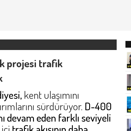
 projesi trafik
k
iyesi,
kent ulaşımını
ırımlarını sürdürüyor.
D-400
ı devam eden farklı seviyeli
 içi
trafik akışının daha