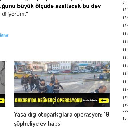
gen
uğunu büyük ölçüde azaltacak bu dev
12:
 diliyorum.”
12:
12:
11:
dana
11:
11:
11:
11:
11:
11:
11:
17:
17:
ope
Yasa dışı otoparkçılara operasyon: 10
16:
şüpheliye ev hapsi