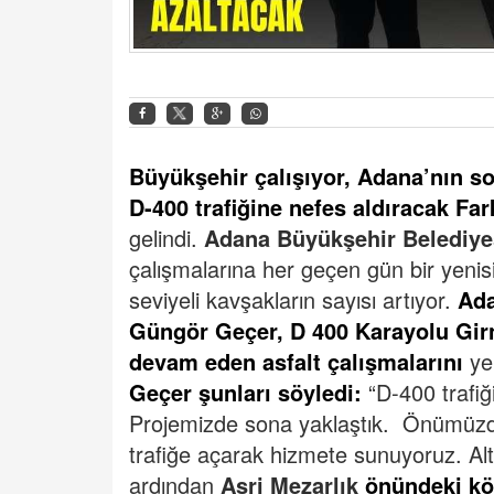
Büyükşehir çalışıyor, Adana’nın sor
D-400 trafiğine nefes aldıracak
Far
gelindi.
Adana Büyükşehir Belediye
çalışmalarına her geçen gün bir yenisi
seviyeli kavşakların sayısı artıyor.
Ada
Güngör Geçer,
D 400 Karayolu Gir
devam eden asfalt çalışmalarını
yer
Geçer şunları söyledi:
“D-400 trafiğ
Projemizde sona yaklaştık. Önümüzde
trafiğe açarak hizmete sunuyoruz. Al
ardından
Asri Mezarlık
önündeki kö