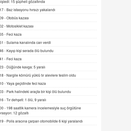
işledi: 15 şüpheli gözaltında
Alınmalı?
17 -
Baz istasyonu hırsızı yakalandı
9.12.2025 10:11
09 -
Otobüs kazası
İNCİ GÜL AKÖL
02 -
Motosiklet kazası
Trump Keşke Adana'yı da Ziyaret Etse...
06.07.2026 13:00
55 -
Feci kaza
51 -
Sulama kanalında can verdi
ADEM AKÖL
46 -
Kayıp kişi serada ölü bulundu
Esed Destekçilerinin Yüzüne Vurulan
41 -
Feci kaza
Şamar: Sednaya
23 -
Düğünde kavga: 5 yaralı
11.12.2024 12:30
18 -
Nargile kömürü yüklü tır alevlere teslim oldu
DR. EKREM ASLAN
10 -
Yaya geçidinde feci kaza
Gerçek Ne, Algı Ne? "Beraber
Yürüyoruz" Cümlesinin Peşinden
03 -
Park halindeki araçta bir kişi ölü bulundu
19.07.2025 12:45
16 -
Tır dehşeti: 1 ölü, 9 yaralı
00 -
198 saatlik kamera incelemesiyle suç örgütüne
GÖNÜL MENEKŞE
rasyon: 12 gözaltı
Şifacının Yolu
19 -
Polis aracına çarpan otomobilde 6 kişi yaralandı
04.11.2025 12:56