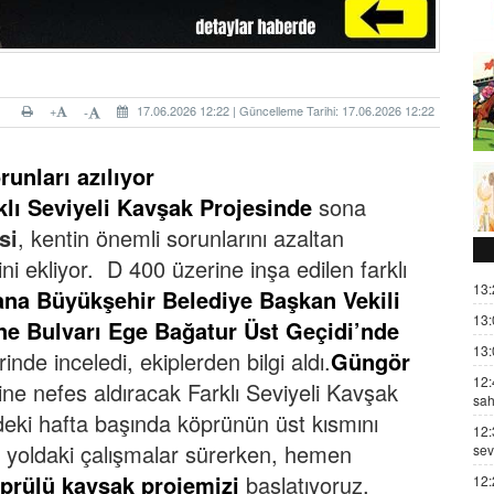
+
17.06.2026 12:22 | Güncelleme Tarihi: 17.06.2026 12:22
-
unları azılıyor
klı Seviyeli Kavşak Projesinde
sona
si
, kentin önemli sorunlarını azaltan
ni ekliyor. D 400 üzerine inşa edilen farklı
13:
na Büyükşehir Belediye Başkan Vekili
13:
ne Bulvarı Ege Bağatur Üst Geçidi’nde
13:
inde inceledi, ekiplerden bilgi aldı.
Güngör
12:
ine nefes aldıracak Farklı Seviyeli Kavşak
sah
ki hafta başında köprünün üst kısmını
12:
t yoldaki çalışmalar sürerken, hemen
sev
prülü kavşak projemizi
başlatıyoruz.
12: