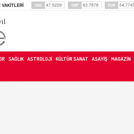
47.5229
63.7878
54.774
 VAKİTLERİ
USD
GBP
EUR
yıl
OR
SAĞLIK
ASTROLOJİ
KÜLTÜR SANAT
ASAYİŞ
MAGAZİN