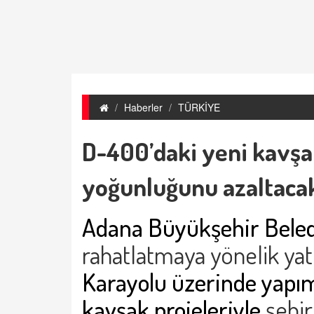
Haberler
TÜRKİYE
D-400’daki yeni kavşak
yoğunluğunu azaltaca
Adana Büyükşehir Beled
rahatlatmaya yönelik yat
Karayolu üzerinde yapım
kavşak projeleriyle
şehir