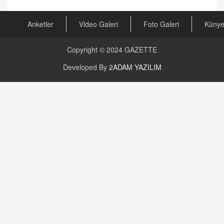
Kira Uyuşmazlıklarında Dava Açmadan Önce
Arabulucuya Başvuru Şartı
23.09.2023 16:30
Anketler
Video Galeri
Foto Galeri
Küny
CAN UĞURATEŞ
Copyright © 2024
GAZETTE
Değişen yapısıyla Suriye
16.12.2024 14:16
Developed By
2ADAM YAZILIM
GÜNLÜK BURÇ YORUMU
Günlük Burç Yorumu | 22 Kasım 2024: Koç,
Boğa, İkizler ve Daha Fazlası!
20.11.2024 17:44
PEARL SİRİUS
Mars 4 Kasım’da Aslan Burcuna Geçiyor
01.11.2025 14:25
BAYAN AURORA
Kaygıları Düşüren, Sinirleri Düzelten Bitkiler
5.1.2025 12:23