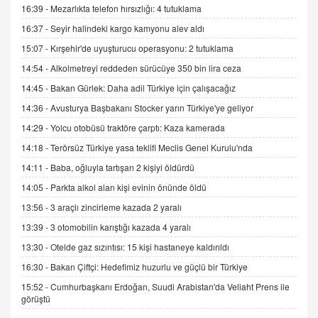
16:39 -
Mezarlıkta telefon hırsızlığı: 4 tutuklama
İNCİ GÜL AKÖL
16:37 -
Seyir halindeki kargo kamyonu alev aldı
Trump Keşke Adana'yı da Ziyaret Etse...
15:07 -
Kırşehir'de uyuşturucu operasyonu: 2 tutuklama
06.07.2026 13:00
14:54 -
Alkolmetreyi reddeden sürücüye 350 bin lira ceza
14:45 -
Bakan Gürlek: Daha adil Türkiye için çalışacağız
ADEM AKÖL
Esed Destekçilerinin Yüzüne Vurulan Şamar:
14:36 -
Avusturya Başbakanı Stocker yarın Türkiye'ye geliyor
Sednaya
14:29 -
Yolcu otobüsü traktöre çarptı: Kaza kamerada
11.12.2024 12:30
14:18 -
Terörsüz Türkiye yasa teklifi Meclis Genel Kurulu'nda
DR. EKREM ASLAN
14:11 -
Baba, oğluyla tartışan 2 kişiyi öldürdü
Gerçek Ne, Algı Ne? "Beraber Yürüyoruz"
14:05 -
Parkta alkol alan kişi evinin önünde öldü
Cümlesinin Peşinden
13:56 -
3 araçlı zincirleme kazada 2 yaralı
19.07.2025 12:45
13:39 -
3 otomobilin karıştığı kazada 4 yaralı
GÖNÜL MENEKŞE
13:30 -
Otelde gaz sızıntısı: 15 kişi hastaneye kaldırıldı
Şifacının Yolu
04.11.2025 12:56
16:30 -
Bakan Çiftçi: Hedefimiz huzurlu ve güçlü bir Türkiye
15:52 -
Cumhurbaşkanı Erdoğan, Suudi Arabistan'da Veliaht Prens ile
görüştü
AV. RÜMEYSA ÖZKALE