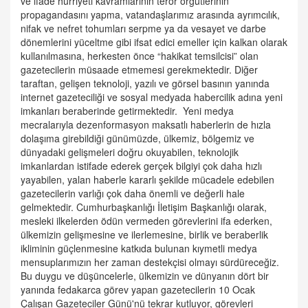
ve ifade hürriyeti kavramlarının terör örgütlerinin
propagandasını yapma, vatandaşlarımız arasında ayrımcılık,
nifak ve nefret tohumları serpme ya da vesayet ve darbe
dönemlerini yüceltme gibi ifsat edici emeller için kalkan olarak
kullanılmasına, herkesten önce “hakikat temsilcisi” olan
gazetecilerin müsaade etmemesi gerekmektedir. Diğer
taraftan, gelişen teknoloji, yazılı ve görsel basının yanında
internet gazeteciliği ve sosyal medyada habercilik adına yeni
imkanları beraberinde getirmektedir. Yeni medya
mecralarıyla dezenformasyon maksatlı haberlerin de hızla
dolaşıma girebildiği günümüzde, ülkemiz, bölgemiz ve
dünyadaki gelişmeleri doğru okuyabilen, teknolojik
imkanlardan istifade ederek gerçek bilgiyi çok daha hızlı
yayabilen, yalan haberle kararlı şekilde mücadele edebilen
gazetecilerin varlığı çok daha önemli ve değerli hale
gelmektedir. Cumhurbaşkanlığı İletişim Başkanlığı olarak,
mesleki ilkelerden ödün vermeden görevlerini ifa ederken,
ülkemizin gelişmesine ve ilerlemesine, birlik ve beraberlik
ikliminin güçlenmesine katkıda bulunan kıymetli medya
mensuplarımızın her zaman destekçisi olmayı sürdüreceğiz.
Bu duygu ve düşüncelerle, ülkemizin ve dünyanın dört bir
yanında fedakarca görev yapan gazetecilerin 10 Ocak
Çalışan Gazeteciler Günü'nü tekrar kutluyor, görevleri