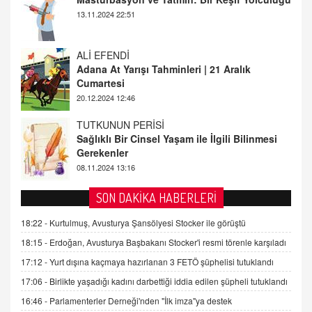
Cumartesi
20.12.2024 12:46
TUTKUNUN PERİSİ
Sağlıklı Bir Cinsel Yaşam ile İlgili Bilinmesi
Gerekenler
08.11.2024 13:16
FARUK ÖNALAN
Tezkere Onaylanmasaydı…
2 Kasım 2021 Salı 00:11
AV. DOĞAN CAN DOĞAN
SON DAKİKA HABERLERİ
Kişisel verilerin korunması ve dijital hukukun
gelişimi
18:22 -
Kurtulmuş, Avusturya Şansölyesi Stocker ile görüştü
15.09.2025 16:17
18:15 -
Erdoğan, Avusturya Başbakanı Stocker'i resmi törenle karşıladı
17:12 -
Yurt dışına kaçmaya hazırlanan 3 FETÖ şüphelisi tutuklandı
SEHER EREK
Kış Ayları Geldi, Hangi Önlemler Alınmalı?
17:06 -
Birlikte yaşadığı kadını darbettiği iddia edilen şüpheli tutuklandı
9.12.2025 10:11
16:46 -
Parlamenterler Derneği'nden "İlk imza"ya destek