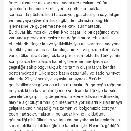
Yerel, ulusal ve uluslararası mecralarda çalışan bütün
gazetecilerin, mesleklerini yerine getirirken hakikat
konusunda gösterdikleri hassasiyet, gazeteciliğin saygınlığını
ve medyaya güveni artırdığı gibi, demokrasinin sağlıklı
işlemesine ve güçlenmesine de katkı sunmaktadır.
Bu duyarlılık, mesleki yetkinlik ve başarı ile birleştiğinde aynı
zamanda genç gazetecilere de değerli bir örnek teşkil
etmektedir. Başarıları ve yetkinlikleriyle uluslararası medyada
da etki uyandıran basın kuruluşlarımızın ve gazetecilerimizin
varlığı ülkemize övünç, bizlere gurur vermektedir. Türkiye’nin
son yıllarda her alanda kat ettiği ilerleme, medyada da
çeşitliliğe sahip özgürlükçü bir ortamın oluşmasıyla kendini
göstermektedir. Ülkemizde basın özgürlüğü ve ifade hürriyeti
alanı da 20 yıl öncesiyle kıyaslanamayacak ölçüde
genişletilmiş ve güvence altına alınmıştır. Bu gerçeğe rağmen
ne yazık ki bu kavramlar içeride ve dışarıda Türkiye karşıtı
çevrelerce çarpıtılmış değerlendirmelerle istismar edilmekte,
aleyhe algı oluşturmak için mesnetsiz yorumlarla kullanılmaya
çalışılmaktadır. Yaşadığımız zaman ve bölgemizde cereyan
eden hadiseler, hakikatin ne kadar kıymetli olduğunu
gösterdiği gibi, ülkesine ve toplumuna yabancı kalemlerin ne
kadar tehlikeli olabileceğini de kanıtlamıştır. Basın özgürlüğü