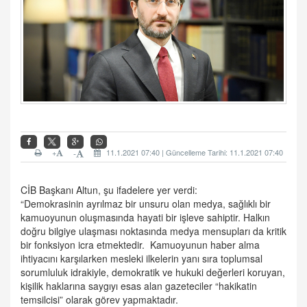
+
11.1.2021 07:40 | Güncelleme Tarihi: 11.1.2021 07:40
-
CİB Başkanı Altun, şu ifadelere yer verdi:
“Demokrasinin ayrılmaz bir unsuru olan medya, sağlıklı bir
kamuoyunun oluşmasında hayati bir işleve sahiptir. Halkın
doğru bilgiye ulaşması noktasında medya mensupları da kritik
bir fonksiyon icra etmektedir. Kamuoyunun haber alma
ihtiyacını karşılarken mesleki ilkelerin yanı sıra toplumsal
sorumluluk idrakiyle, demokratik ve hukuki değerleri koruyan,
kişilik haklarına saygıyı esas alan gazeteciler “hakikatin
temsilcisi” olarak görev yapmaktadır.