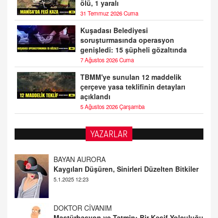
ölü, 1 yaralı
31 Temmuz 2026 Cuma
Kuşadası Belediyesi
soruşturmasında operasyon
genişledi: 15 şüpheli gözaltında
7 Ağustos 2026 Cuma
TBMM'ye sunulan 12 maddelik
çerçeve yasa teklifinin detayları
açıklandı
5 Ağustos 2026 Çarşamba
YAZARLAR
DOKTOR CİVANIM
Mastürbasyon ve Tatmin: Bir Keşif Yolculuğu
13.11.2024 22:51
ALİ EFENDİ
Adana At Yarışı Tahminleri | 21 Aralık