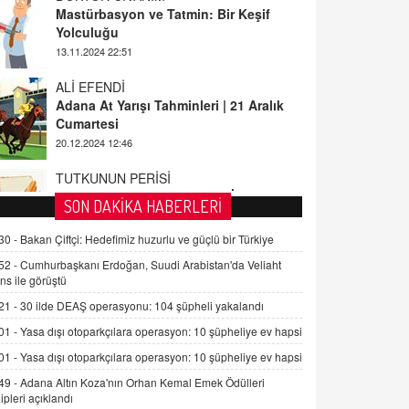
ALİ EFENDİ
Adana At Yarışı Tahminleri | 21 Aralık
Cumartesi
20.12.2024 12:46
TUTKUNUN PERİSİ
Sağlıklı Bir Cinsel Yaşam ile İlgili
Bilinmesi Gerekenler
08.11.2024 13:16
FARUK ÖNALAN
SON DAKİKA HABERLERİ
Tezkere Onaylanmasaydı…
30 -
Bakan Çiftçi: Hedefimiz huzurlu ve güçlü bir Türkiye
2 Kasım 2021 Salı 00:11
52 -
Cumhurbaşkanı Erdoğan, Suudi Arabistan'da Veliaht
ns ile görüştü
AV. DOĞAN CAN DOĞAN
21 -
30 ilde DEAŞ operasyonu: 104 şüpheli yakalandı
Kişisel verilerin korunması ve dijital
hukukun gelişimi
01 -
Yasa dışı otoparkçılara operasyon: 10 şüpheliye ev hapsi
15.09.2025 16:17
01 -
Yasa dışı otoparkçılara operasyon: 10 şüpheliye ev hapsi
49 -
Adana Altın Koza'nın Orhan Kemal Emek Ödülleri
SEHER EREK
ipleri açıklandı
Kış Ayları Geldi, Hangi Önlemler