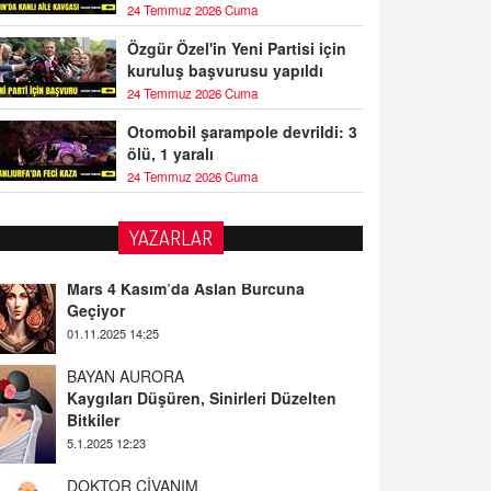
24 Temmuz 2026 Cuma
Özgür Özel'in Yeni Partisi için
kuruluş başvurusu yapıldı
24 Temmuz 2026 Cuma
Otomobil şarampole devrildi: 3
ölü, 1 yaralı
24 Temmuz 2026 Cuma
YAZARLAR
BAYAN AURORA
Kaygıları Düşüren, Sinirleri Düzelten
Bitkiler
5.1.2025 12:23
DOKTOR CİVANIM
Mastürbasyon ve Tatmin: Bir Keşif
Yolculuğu
13.11.2024 22:51