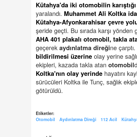
Kütahya'da iki otomobilin karıştığı
yaralandı.
Muhammet Ali Koltka idar
Kütahya-Afyonkarahisar çevre yol
şeride geçti.
Bu sırada karşı yönden 
AHA 401 plakalı otomobil, takla a
geçerek
aydınlatma direği
ne çarptı.
bildirilmesi üzerine
olay yerine sağlık
ekipleri, kazada takla atan
otomobil
Koltka'nın olay yerinde
hayatını kayb
sürücüleri Koltka ile Tunç, sağlık ekip
götürüldü.
Etiketler:
Otomobil
Aydınlatma Direği
112 Acil
Kütahy