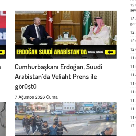
12:
sev
12:
gen
12:
12:
12:
11:
e
Cumhurbaşkanı Erdoğan, Suudi
11:
Arabistan'da Veliaht Prens ile
11:
11:
görüştü
11:
7 Ağustos 2026 Cuma
11:
11:
11:
17: