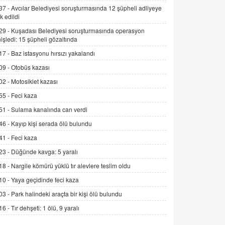
Alınmalı?
37 -
Avcılar Belediyesi soruşturmasında 12 şüpheli adliyeye
k edildi
9.12.2025 10:11
29 -
Kuşadası Belediyesi soruşturmasında operasyon
İNCİ GÜL AKÖL
işledi: 15 şüpheli gözaltında
Trump Keşke Adana'yı da Ziyaret Etse...
17 -
Baz istasyonu hırsızı yakalandı
06.07.2026 13:00
09 -
Otobüs kazası
02 -
Motosiklet kazası
ADEM AKÖL
55 -
Feci kaza
Esed Destekçilerinin Yüzüne Vurulan
Şamar: Sednaya
51 -
Sulama kanalında can verdi
11.12.2024 12:30
46 -
Kayıp kişi serada ölü bulundu
DR. EKREM ASLAN
41 -
Feci kaza
Gerçek Ne, Algı Ne? "Beraber
23 -
Düğünde kavga: 5 yaralı
Yürüyoruz" Cümlesinin Peşinden
18 -
Nargile kömürü yüklü tır alevlere teslim oldu
19.07.2025 12:45
10 -
Yaya geçidinde feci kaza
GÖNÜL MENEKŞE
03 -
Park halindeki araçta bir kişi ölü bulundu
Şifacının Yolu
16 -
Tır dehşeti: 1 ölü, 9 yaralı
04.11.2025 12:56