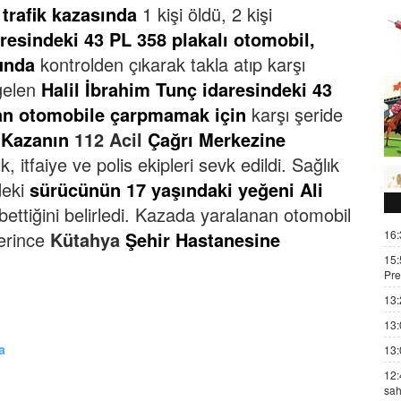
 trafik kazasında
1 kişi öldü, 2 kişi
esindeki 43 PL 358 plakalı otomobil,
unda
kontrolden çıkarak takla atıp karşı
gelen
Halil İbrahim Tunç idaresindeki 43
tan otomobile çarpmamak için
karşı şeride
Kazanın
112 Acil
Çağrı Merkezine
, itfaiye ve polis ekipleri sevk edildi.
Sağlık
deki
sürücünün 17 yaşındaki yeğeni Ali
ettiğini belirledi.
Kazada yaralanan otomobil
16:
lerince
Kütahya
Şehir Hastanesine
15:
Pre
13:
13:
a
13:
12:
sah