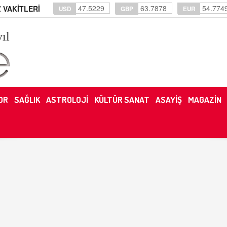
47.5229
63.7878
54.774
 VAKİTLERİ
USD
GBP
EUR
yıl
OR
SAĞLIK
ASTROLOJİ
KÜLTÜR SANAT
ASAYİŞ
MAGAZİN