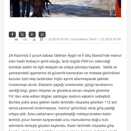
+
1.12.2016 00:00 | Güncelleme Tarihi: 1.12.2016 00:00
-
24 Kasım'da 2 çocuk babası Gökhan Aygül ve İl Göç İdaresi'nde memur
olan Kadir Kırbaç'ın şehit olduğu, terör örgütü PKK'nın üstlendiği
bombalı saldırı ile ilgili detaylar da ortaya çıkmaya başladı. Valilik ve
çevresindeki işyerlerine ait güvenlik kameraları ve mobese görüntüleri
kurulan özel ekip tarafından hiçbir ayrıntı atlanmayacak şekilde
incelemeye alındı. Ekiplerin yaptığı incelemeler, görgü tanıklarının
verdiği bilgi, gelen ihbarlar ve gözaltına alınan otopark görevlisi
F.K.'den elde edilen bilgiler, saldırgan kadının eşkalini netleştirdi.
Bomba yüklü aracı getiren kadın teröristin otoparka girerken 112 acil
servis personeli üniformasıyla, 'memur' görüntüsü verip giriş yaptığı
ortaya çıktı. Aracı patlamanın gerçekleştiği noktaya bırakan kadın
terörist, yolun hemen karşısındaki unlu mamullerine doğru hızlı
adımlarla ilerleyip gözden kayboldu. Kadın teröristin otoparka girip