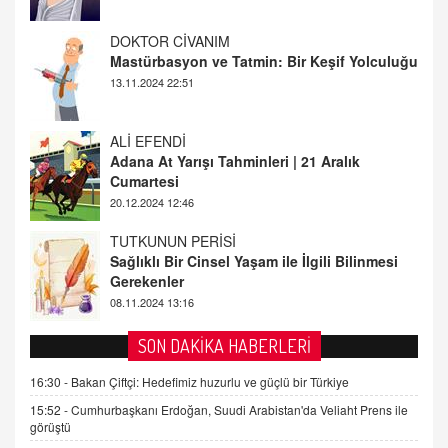
Mastürbasyon ve Tatmin: Bir Keşif Yolculuğu
13.11.2024 22:51
ALİ EFENDİ
Adana At Yarışı Tahminleri | 21 Aralık
Cumartesi
20.12.2024 12:46
TUTKUNUN PERİSİ
Sağlıklı Bir Cinsel Yaşam ile İlgili Bilinmesi
Gerekenler
08.11.2024 13:16
FARUK ÖNALAN
Tezkere Onaylanmasaydı…
2 Kasım 2021 Salı 00:11
SON DAKİKA HABERLERİ
16:30 -
Bakan Çiftçi: Hedefimiz huzurlu ve güçlü bir Türkiye
AV. DOĞAN CAN DOĞAN
Kişisel verilerin korunması ve dijital hukukun
15:52 -
Cumhurbaşkanı Erdoğan, Suudi Arabistan'da Veliaht Prens ile
görüştü
gelişimi