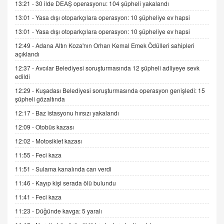
15.09.2025 16:17
13:21 -
30 ilde DEAŞ operasyonu: 104 şüpheli yakalandı
13:01 -
Yasa dışı otoparkçılara operasyon: 10 şüpheliye ev hapsi
SEHER EREK
Kış Ayları Geldi, Hangi Önlemler Alınmalı?
13:01 -
Yasa dışı otoparkçılara operasyon: 10 şüpheliye ev hapsi
9.12.2025 10:11
12:49 -
Adana Altın Koza'nın Orhan Kemal Emek Ödülleri sahipleri
açıklandı
12:37 -
Avcılar Belediyesi soruşturmasında 12 şüpheli adliyeye sevk
İNCİ GÜL AKÖL
edildi
Trump Keşke Adana'yı da Ziyaret Etse...
12:29 -
Kuşadası Belediyesi soruşturmasında operasyon genişledi: 15
06.07.2026 13:00
şüpheli gözaltında
12:17 -
Baz istasyonu hırsızı yakalandı
ADEM AKÖL
12:09 -
Otobüs kazası
Esed Destekçilerinin Yüzüne Vurulan Şamar:
Sednaya
12:02 -
Motosiklet kazası
11.12.2024 12:30
11:55 -
Feci kaza
11:51 -
Sulama kanalında can verdi
DR. EKREM ASLAN
Gerçek Ne, Algı Ne? "Beraber Yürüyoruz"
11:46 -
Kayıp kişi serada ölü bulundu
Cümlesinin Peşinden
11:41 -
Feci kaza
19.07.2025 12:45
11:23 -
Düğünde kavga: 5 yaralı
GÖNÜL MENEKŞE