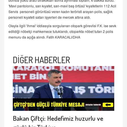
bomba yüklü aracı bıraktıktan sonra ayrılması toplam, 4 dakika sürdü.
'Mavi pantolonlu, sarı kıyafet, sarı-mavi baş örtüsü' kıyafetlerin 112 Acil
Servis personeli görüntüsü veren kadın teröristi arayan polis, sağlık
personeli kıyafeti satan işyerleri de mercek altına aldı.
Olayla ilgili 'ihmal' iddiasıyla sorgulanan otopark görevlisi F.K. ise sevk
edildiği nöbetçi mahkemece tutuklandı, otoparkta nöbet tutan 2 polis
memuru da açığa alındı. Fatih KARACALI/DHA
DİĞER HABERLER
Bakan Çiftçi: Hedefimiz huzurlu ve