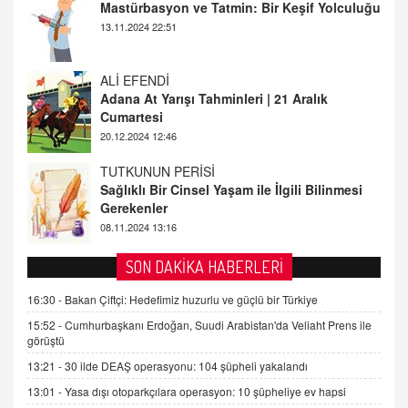
Adana At Yarışı Tahminleri | 21 Aralık
Cumartesi
20.12.2024 12:46
TUTKUNUN PERİSİ
Sağlıklı Bir Cinsel Yaşam ile İlgili Bilinmesi
Gerekenler
08.11.2024 13:16
FARUK ÖNALAN
Tezkere Onaylanmasaydı…
2 Kasım 2021 Salı 00:11
AV. DOĞAN CAN DOĞAN
SON DAKİKA HABERLERİ
Kişisel verilerin korunması ve dijital hukukun
gelişimi
16:30 -
Bakan Çiftçi: Hedefimiz huzurlu ve güçlü bir Türkiye
15.09.2025 16:17
15:52 -
Cumhurbaşkanı Erdoğan, Suudi Arabistan'da Veliaht Prens ile
görüştü
SEHER EREK
13:21 -
30 ilde DEAŞ operasyonu: 104 şüpheli yakalandı
Kış Ayları Geldi, Hangi Önlemler Alınmalı?
13:01 -
Yasa dışı otoparkçılara operasyon: 10 şüpheliye ev hapsi
9.12.2025 10:11