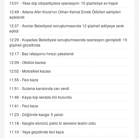
13:01 -
Yasa dışı otoparkçılara operasyon: 10 şüpheliye ev hapsi
12:49 -
Adana Altın Koza'nın Orhan Kemal Emek Ödülleri sahipleri
İNCİ GÜL AKÖL
açıklandı
Trump Keşke Adana'yı da Ziyaret Etse...
06.07.2026 13:00
12:37 -
Avcılar Belediyesi soruşturmasında 12 şüpheli adliyeye sevk
edildi
12:29 -
Kuşadası Belediyesi soruşturmasında operasyon genişledi: 15
ADEM AKÖL
şüpheli gözaltında
Esed Destekçilerinin Yüzüne Vurulan Şamar:
12:17 -
Baz istasyonu hırsızı yakalandı
Sednaya
12:09 -
Otobüs kazası
11.12.2024 12:30
12:02 -
Motosiklet kazası
DR. EKREM ASLAN
11:55 -
Feci kaza
Gerçek Ne, Algı Ne? "Beraber Yürüyoruz"
Cümlesinin Peşinden
11:51 -
Sulama kanalında can verdi
19.07.2025 12:45
11:46 -
Kayıp kişi serada ölü bulundu
GÖNÜL MENEKŞE
11:41 -
Feci kaza
Şifacının Yolu
11:23 -
Düğünde kavga: 5 yaralı
04.11.2025 12:56
11:18 -
Nargile kömürü yüklü tır alevlere teslim oldu
11:10 -
Yaya geçidinde feci kaza
AV. RÜMEYSA ÖZKALE