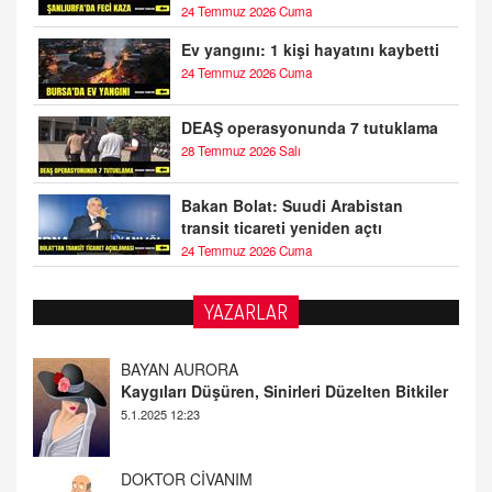
24 Temmuz 2026 Cuma
Ev yangını: 1 kişi hayatını kaybetti
24 Temmuz 2026 Cuma
DEAŞ operasyonunda 7 tutuklama
28 Temmuz 2026 Salı
Bakan Bolat: Suudi Arabistan
transit ticareti yeniden açtı
24 Temmuz 2026 Cuma
YAZARLAR
DOKTOR CİVANIM
Mastürbasyon ve Tatmin: Bir Keşif Yolculuğu
13.11.2024 22:51
ALİ EFENDİ