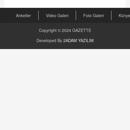
Kira Uyuşmazlıklarında Dava Açmadan Önce
Arabulucuya Başvuru Şartı
23.09.2023 16:30
Anketler
Video Galeri
Foto Galeri
Küny
CAN UĞURATEŞ
Copyright © 2024
GAZETTE
Değişen yapısıyla Suriye
16.12.2024 14:16
Developed By
2ADAM YAZILIM
GÜNLÜK BURÇ YORUMU
Günlük Burç Yorumu | 22 Kasım 2024: Koç,
Boğa, İkizler ve Daha Fazlası!
20.11.2024 17:44
PEARL SİRİUS
Mars 4 Kasım’da Aslan Burcuna Geçiyor
01.11.2025 14:25
BAYAN AURORA
Kaygıları Düşüren, Sinirleri Düzelten Bitkiler
5.1.2025 12:23