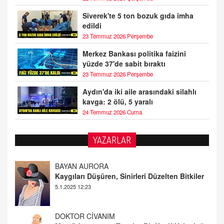
Siverek'te 5 ton bozuk gıda imha
edildi
23 Temmuz 2026 Perşembe
Merkez Bankası politika faizini
yüzde 37'de sabit bıraktı
23 Temmuz 2026 Perşembe
Aydın'da iki aile arasındaki silahlı
kavga: 2 ölü, 5 yaralı
24 Temmuz 2026 Cuma
YAZARLAR
DOKTOR CİVANIM
Mastürbasyon ve Tatmin: Bir Keşif Yolculuğu
13.11.2024 22:51
ALİ EFENDİ