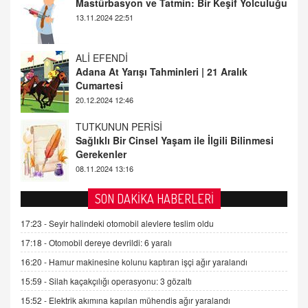
Adana At Yarışı Tahminleri | 21 Aralık
Cumartesi
20.12.2024 12:46
TUTKUNUN PERİSİ
Sağlıklı Bir Cinsel Yaşam ile İlgili Bilinmesi
Gerekenler
08.11.2024 13:16
FARUK ÖNALAN
Tezkere Onaylanmasaydı…
2 Kasım 2021 Salı 00:11
AV. DOĞAN CAN DOĞAN
SON DAKİKA HABERLERİ
Kişisel verilerin korunması ve dijital hukukun
gelişimi
17:23 -
Seyir halindeki otomobil alevlere teslim oldu
15.09.2025 16:17
17:18 -
Otomobil dereye devrildi: 6 yaralı
16:20 -
Hamur makinesine kolunu kaptıran işçi ağır yaralandı
SEHER EREK
Kış Ayları Geldi, Hangi Önlemler Alınmalı?
15:59 -
Silah kaçakçılığı operasyonu: 3 gözaltı
9.12.2025 10:11
15:52 -
Elektrik akımına kapılan mühendis ağır yaralandı