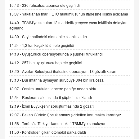
15:43 -
236 ruhsatsız tabanca ele geçirildi
İNCİ GÜL AKÖL
15:07 -
Yakalanan firari FETÖ hükümlüsünün ifadesine ilişkin açıklama
Trump Keşke Adana'yı da Ziyaret Etse...
14:40 -
TBMM'ye sunulan 12 maddelik çerçeve yasa teklifinin detayları
06.07.2026 13:00
açıklandı
14:30 -
Seyir halindeki otomobile silahlı saldırı
ADEM AKÖL
14:24 -
1,2 ton kaçak tütün ele geçirildi
Esed Destekçilerinin Yüzüne Vurulan Şamar:
14:18 -
Uyuşturucu operasyonunda 6 şüpheli tutuklandı
Sednaya
11.12.2024 12:30
14:12 -
257 bin uyuşturucu hap ele geçirildi
13:20 -
Avcılar Belediyesi ihalesine operasyon: 13 gözaltı kararı
DR. EKREM ASLAN
Gerçek Ne, Algı Ne? "Beraber Yürüyoruz"
13:13 -
Dur ihtarına uymayan sürücüye 304 bin lira ceza
Cümlesinin Peşinden
13:07 -
Ocakta unutulan tencere paniğe neden oldu
19.07.2025 12:45
12:54 -
Restoran saldırısında 6 şüpheli tutuklandı
GÖNÜL MENEKŞE
12:19 -
İzmir Büyükşehir soruşturmasında 2 gözaltı
Şifacının Yolu
12:07 -
Bakan Gürlek: Çocuklarımızı şiddetten korumakta kararlıyız
04.11.2025 12:56
11:58 -
Terörsüz Türkiye' kanun teklifi TBMM'ye sunuluyor
11:50 -
Kontrolden çıkan otomobil parka daldı
AV. RÜMEYSA ÖZKALE