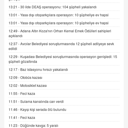
SEHER EREK
13:21 -
30 ilde DEAŞ operasyonu: 104 şüpheli yakalandı
Kış Ayları Geldi, Hangi Önlemler Alınmalı?
13:01 -
Yasa dışı otoparkçılara operasyon: 10 şüpheliye ev hapsi
9.12.2025 10:11
13:01 -
Yasa dışı otoparkçılara operasyon: 10 şüpheliye ev hapsi
12:49 -
Adana Altın Koza'nın Orhan Kemal Emek Ödülleri sahipleri
İNCİ GÜL AKÖL
açıklandı
Trump Keşke Adana'yı da Ziyaret Etse...
06.07.2026 13:00
12:37 -
Avcılar Belediyesi soruşturmasında 12 şüpheli adliyeye sevk
edildi
12:29 -
Kuşadası Belediyesi soruşturmasında operasyon genişledi: 15
ADEM AKÖL
şüpheli gözaltında
Esed Destekçilerinin Yüzüne Vurulan Şamar:
12:17 -
Baz istasyonu hırsızı yakalandı
Sednaya
12:09 -
Otobüs kazası
11.12.2024 12:30
12:02 -
Motosiklet kazası
DR. EKREM ASLAN
11:55 -
Feci kaza
Gerçek Ne, Algı Ne? "Beraber Yürüyoruz"
Cümlesinin Peşinden
11:51 -
Sulama kanalında can verdi
19.07.2025 12:45
11:46 -
Kayıp kişi serada ölü bulundu
GÖNÜL MENEKŞE
11:41 -
Feci kaza
Şifacının Yolu
11:23 -
Düğünde kavga: 5 yaralı