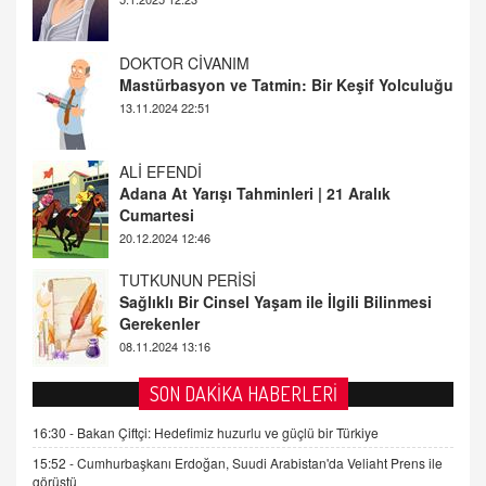
ALİ EFENDİ
Adana At Yarışı Tahminleri | 21 Aralık
Cumartesi
20.12.2024 12:46
TUTKUNUN PERİSİ
Sağlıklı Bir Cinsel Yaşam ile İlgili Bilinmesi
Gerekenler
08.11.2024 13:16
FARUK ÖNALAN
Tezkere Onaylanmasaydı…
2 Kasım 2021 Salı 00:11
AV. DOĞAN CAN DOĞAN
SON DAKİKA HABERLERİ
Kişisel verilerin korunması ve dijital hukukun
gelişimi
16:30 -
Bakan Çiftçi: Hedefimiz huzurlu ve güçlü bir Türkiye
15.09.2025 16:17
15:52 -
Cumhurbaşkanı Erdoğan, Suudi Arabistan'da Veliaht Prens ile
görüştü