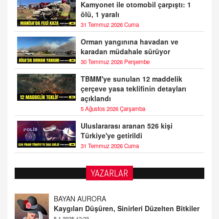
Kamyonet ile otomobil çarpıştı: 1
ölü, 1 yaralı
31 Temmuz 2026 Cuma
Orman yangınına havadan ve
karadan müdahale sürüyor
30 Temmuz 2026 Perşembe
TBMM'ye sunulan 12 maddelik
çerçeve yasa teklifinin detayları
açıklandı
5 Ağustos 2026 Çarşamba
Uluslararası aranan 526 kişi
Türkiye'ye getirildi
31 Temmuz 2026 Cuma
YAZARLAR
DOKTOR CİVANIM
Mastürbasyon ve Tatmin: Bir Keşif Yolculuğu
13.11.2024 22:51