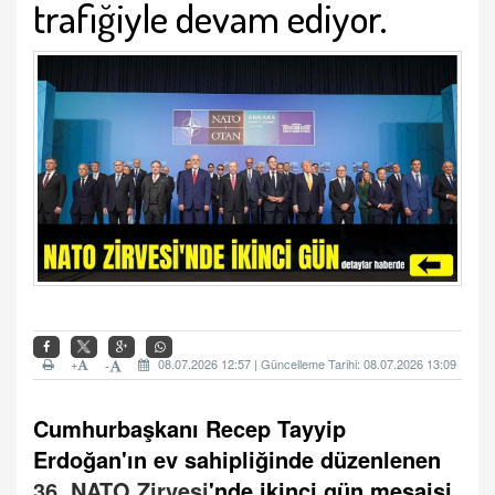
trafiğiyle devam ediyor.
+
08.07.2026 12:57 | Güncelleme Tarihi: 08.07.2026 13:09
-
Cumhurbaşkanı Recep Tayyip
Erdoğan'ın ev sahipliğinde düzenlenen
36. NATO Zirvesi
'nde ikinci gün mesaisi