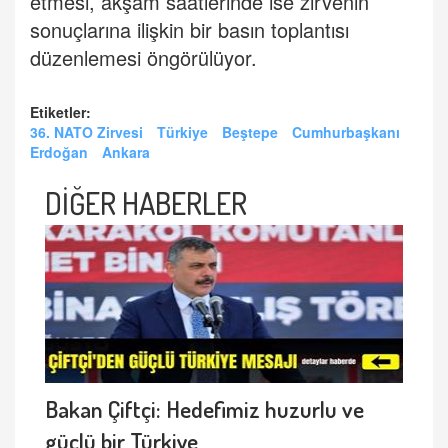
etmesi, akşam saatlerinde ise zirvenin
sonuçlarına ilişkin bir basın toplantısı
düzenlemesi öngörülüyor.
Etiketler:
36. NATO Zirvesi
Türkiye
Beştepe
Cumhurbaşkanı
Erdoğan
Ankara
DİĞER HABERLER
Bakan Çiftçi: Hedefimiz huzurlu ve
güçlü bir Türkiye