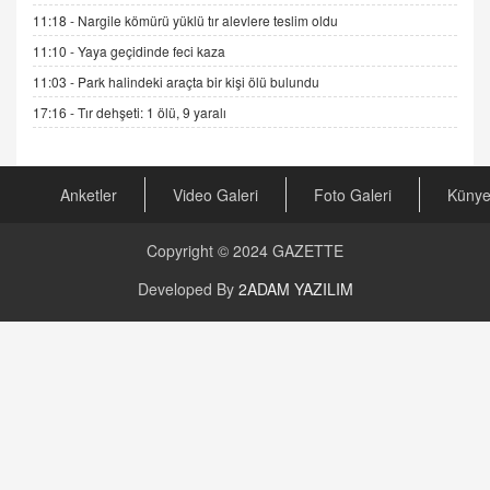
04.11.2025 12:56
11:18 -
Nargile kömürü yüklü tır alevlere teslim oldu
11:10 -
Yaya geçidinde feci kaza
AV. RÜMEYSA ÖZKALE
11:03 -
Park halindeki araçta bir kişi ölü bulundu
Kira Uyuşmazlıklarında Dava Açmadan Önce
Arabulucuya Başvuru Şartı
17:16 -
Tır dehşeti: 1 ölü, 9 yaralı
23.09.2023 16:30
CAN UĞURATEŞ
Anketler
Video Galeri
Foto Galeri
Küny
Değişen yapısıyla Suriye
16.12.2024 14:16
Copyright © 2024
GAZETTE
GÜNLÜK BURÇ YORUMU
Developed By
2ADAM YAZILIM
Günlük Burç Yorumu | 22 Kasım 2024: Koç,
Boğa, İkizler ve Daha Fazlası!
20.11.2024 17:44
PEARL SİRİUS
Mars 4 Kasım’da Aslan Burcuna Geçiyor
01.11.2025 14:25