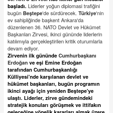
başladı.
Liderler yoğun diplomasi trafiğini
bugün
Beştepe
'de sürdürecek.
Türkiye
'nin
ev sahipliğinde başkent Ankara'da
düzenlenen 36. NATO Devlet ve Hükümet
Başkanları Zirvesi, ikinci gününde liderlerin
katılımıyla gerçekleştirilen kritik oturumlarla
devam ediyor.
Zirvenin ilk gününde
Cumhurbaşkanı
Erdoğan
ve eşi Emine Erdoğan
tarafından Cumhurbaşkanlığı
Külliyesi'nde karşılanan devlet ve
hükümet başkanları, bugün programın
ikinci ayağı için yeniden Beştepe'ye
ulaştı.
Liderler, zirve gündemindeki
stratejik konuları görüşmek ve ittifakın
geleceğine yönelik kararları almak üzere