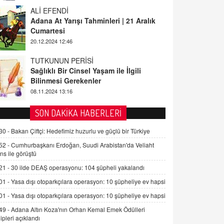
ALİ EFENDİ
Adana At Yarışı Tahminleri | 21 Aralık
Cumartesi
20.12.2024 12:46
TUTKUNUN PERİSİ
Sağlıklı Bir Cinsel Yaşam ile İlgili
Bilinmesi Gerekenler
08.11.2024 13:16
FARUK ÖNALAN
SON DAKİKA HABERLERİ
Tezkere Onaylanmasaydı…
30 -
Bakan Çiftçi: Hedefimiz huzurlu ve güçlü bir Türkiye
2 Kasım 2021 Salı 00:11
52 -
Cumhurbaşkanı Erdoğan, Suudi Arabistan'da Veliaht
ns ile görüştü
AV. DOĞAN CAN DOĞAN
21 -
30 ilde DEAŞ operasyonu: 104 şüpheli yakalandı
Kişisel verilerin korunması ve dijital
hukukun gelişimi
01 -
Yasa dışı otoparkçılara operasyon: 10 şüpheliye ev hapsi
15.09.2025 16:17
01 -
Yasa dışı otoparkçılara operasyon: 10 şüpheliye ev hapsi
49 -
Adana Altın Koza'nın Orhan Kemal Emek Ödülleri
SEHER EREK
ipleri açıklandı
Kış Ayları Geldi, Hangi Önlemler