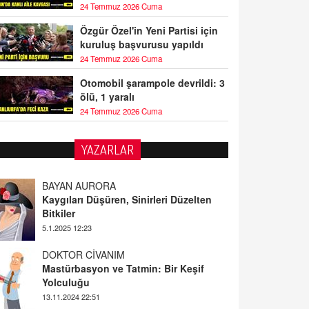
24 Temmuz 2026 Cuma
Özgür Özel'in Yeni Partisi için
kuruluş başvurusu yapıldı
24 Temmuz 2026 Cuma
Otomobil şarampole devrildi: 3
ölü, 1 yaralı
24 Temmuz 2026 Cuma
YAZARLAR
BAYAN AURORA
Kaygıları Düşüren, Sinirleri Düzelten
Bitkiler
5.1.2025 12:23
DOKTOR CİVANIM
Mastürbasyon ve Tatmin: Bir Keşif
Yolculuğu
13.11.2024 22:51