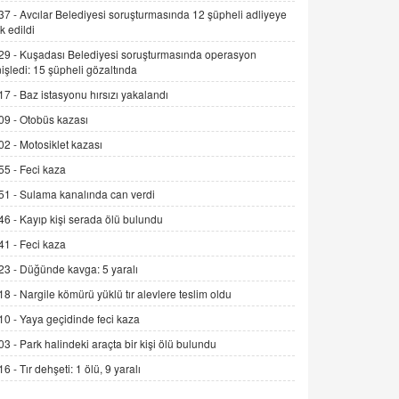
Alınmalı?
37 -
Avcılar Belediyesi soruşturmasında 12 şüpheli adliyeye
k edildi
9.12.2025 10:11
29 -
Kuşadası Belediyesi soruşturmasında operasyon
İNCİ GÜL AKÖL
işledi: 15 şüpheli gözaltında
Trump Keşke Adana'yı da Ziyaret Etse...
17 -
Baz istasyonu hırsızı yakalandı
06.07.2026 13:00
09 -
Otobüs kazası
02 -
Motosiklet kazası
ADEM AKÖL
55 -
Feci kaza
Esed Destekçilerinin Yüzüne Vurulan
Şamar: Sednaya
51 -
Sulama kanalında can verdi
11.12.2024 12:30
46 -
Kayıp kişi serada ölü bulundu
DR. EKREM ASLAN
41 -
Feci kaza
Gerçek Ne, Algı Ne? "Beraber
23 -
Düğünde kavga: 5 yaralı
Yürüyoruz" Cümlesinin Peşinden
18 -
Nargile kömürü yüklü tır alevlere teslim oldu
19.07.2025 12:45
10 -
Yaya geçidinde feci kaza
GÖNÜL MENEKŞE
03 -
Park halindeki araçta bir kişi ölü bulundu
Şifacının Yolu
16 -
Tır dehşeti: 1 ölü, 9 yaralı
04.11.2025 12:56