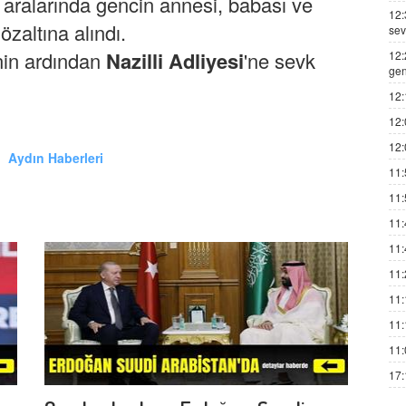
 aralarında gencin annesi, babası ve
12:
zaltına alındı.
sev
inin ardından
Nazilli Adliyesi
'ne sevk
12:
gen
12:
12:
12:
Aydın Haberleri
11:
11:
11:
11:
11:
11:
11:
11:
17: