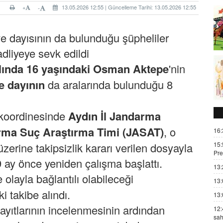
+
13.05.2026 12:55 | Güncelleme Tarihi: 13.05.2026 12:55
-
e dayısının da bulunduğu şüpheliler
dliyeye sevk edildi
yılında 16 yaşındaki Osman Aktepe
'nin
e dayının
da aralarında bulunduğu 8
koordinesinde
Aydın
İl Jandarma
rma
Suç Araştırma Timi (JASAT)
, o
16:
15:
rine takipsizlik kararı verilen dosyayla
Pre
 9 ay önce yeniden çalışma başlattı.
13:
ve olayla bağlantılı olabileceği
13:
ki takibe alındı.
13:
kayıtlarının incelenmesinin ardından
12:
sah