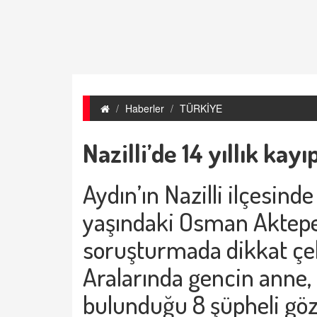
Haberler
TÜRKİYE
Nazilli’de 14 yıllık kay
Aydın’ın Nazilli ilçesind
yaşındaki Osman Aktepe’
soruşturmada dikkat çek
Aralarında gencin anne, 
bulunduğu 8 şüpheli göza