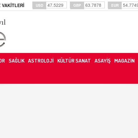
47.5229
63.7878
54.774
 VAKİTLERİ
USD
GBP
EUR
yıl
OR
SAĞLIK
ASTROLOJİ
KÜLTÜR SANAT
ASAYİŞ
MAGAZİN