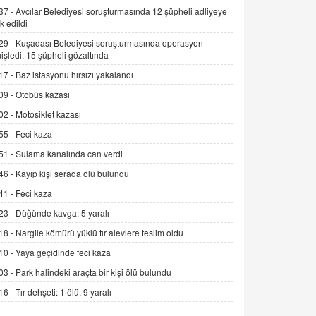
Alınmalı?
37 -
Avcılar Belediyesi soruşturmasında 12 şüpheli adliyeye
k edildi
9.12.2025 10:11
29 -
Kuşadası Belediyesi soruşturmasında operasyon
İNCİ GÜL AKÖL
işledi: 15 şüpheli gözaltında
Trump Keşke Adana'yı da Ziyaret Etse...
17 -
Baz istasyonu hırsızı yakalandı
06.07.2026 13:00
09 -
Otobüs kazası
02 -
Motosiklet kazası
ADEM AKÖL
55 -
Feci kaza
Esed Destekçilerinin Yüzüne Vurulan
Şamar: Sednaya
51 -
Sulama kanalında can verdi
11.12.2024 12:30
46 -
Kayıp kişi serada ölü bulundu
DR. EKREM ASLAN
41 -
Feci kaza
Gerçek Ne, Algı Ne? "Beraber
23 -
Düğünde kavga: 5 yaralı
Yürüyoruz" Cümlesinin Peşinden
18 -
Nargile kömürü yüklü tır alevlere teslim oldu
19.07.2025 12:45
10 -
Yaya geçidinde feci kaza
GÖNÜL MENEKŞE
03 -
Park halindeki araçta bir kişi ölü bulundu
Şifacının Yolu
16 -
Tır dehşeti: 1 ölü, 9 yaralı
04.11.2025 12:56