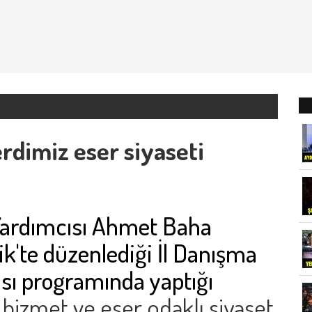
rdimiz eser siyaseti
Yardımcısı Ahmet Baha
ik'te düzenlediği İl Danışma
sı programında yaptığı
 hizmet ve eser odaklı siyaset