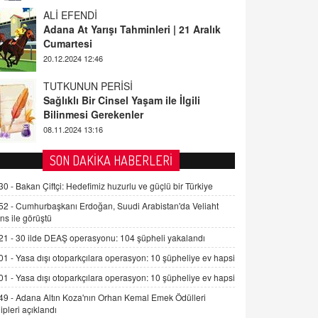
ALİ EFENDİ
Adana At Yarışı Tahminleri | 21 Aralık
Cumartesi
20.12.2024 12:46
TUTKUNUN PERİSİ
Sağlıklı Bir Cinsel Yaşam ile İlgili
Bilinmesi Gerekenler
08.11.2024 13:16
FARUK ÖNALAN
SON DAKİKA HABERLERİ
Tezkere Onaylanmasaydı…
30 -
Bakan Çiftçi: Hedefimiz huzurlu ve güçlü bir Türkiye
2 Kasım 2021 Salı 00:11
52 -
Cumhurbaşkanı Erdoğan, Suudi Arabistan'da Veliaht
ns ile görüştü
AV. DOĞAN CAN DOĞAN
21 -
30 ilde DEAŞ operasyonu: 104 şüpheli yakalandı
Kişisel verilerin korunması ve dijital
hukukun gelişimi
01 -
Yasa dışı otoparkçılara operasyon: 10 şüpheliye ev hapsi
15.09.2025 16:17
01 -
Yasa dışı otoparkçılara operasyon: 10 şüpheliye ev hapsi
49 -
Adana Altın Koza'nın Orhan Kemal Emek Ödülleri
SEHER EREK
ipleri açıklandı
Kış Ayları Geldi, Hangi Önlemler