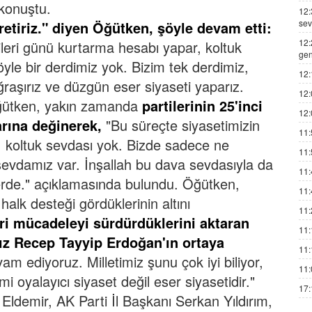
 konuştu.
12:
sev
 üretiriz." diyen Öğütken, şöyle devam etti:
12:
leri günü kurtarma hesabı yapar, koltuk
gen
yle bir derdimiz yok. Bizim tek derdimiz,
12:
ğraşırız ve düzgün eser siyaseti yaparız.
12:
ütken, yakın zamanda
partilerinin 25'inci
12:
rına değinerek,
"Bu süreçte siyasetimizin
11:
l, koltuk sevdası yok. Bizde sadece ne
11:
sevdamız var. İnşallah bu dava sevdasıyla da
11:
erde." açıklamasında bulundu.
Öğütken,
11:
halk desteği gördüklerinin altını
11:
eri mücadeleyi sürdürdüklerini aktaran
11:
z Recep Tayyip Erdoğan'ın ortaya
11:
 ediyoruz. Milletimiz şunu çok iyi biliyor,
11:
i oyalayıcı siyaset değil eser siyasetidir."
17:
il Eldemir, AK Parti İl Başkanı Serkan Yıldırım,