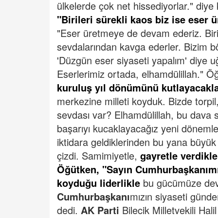
ülkelerde çok net hissediyorlar." diye
"Birileri sürekli kaos biz ise eser
"Eser üretmeye de devam ederiz. Biri
sevdalarından kavga ederler. Bizim bö
'Düzgün eser siyaseti yapalım' diye u
Eserlerimiz ortada, elhamdülillah."
Öğ
kuruluş yıl dönümünü kutlayacakla
merkezine milleti koyduk. Bizde torpi
sevdası var? Elhamdülillah, bu dava 
başarıyı kucaklayacağız yeni döneml
iktidara geldiklerinden bu yana büyük 
çizdi.
Samimiyetle,
gayretle verdikl
Öğütken, "Sayın Cumhurbaşkanımı
koyduğu liderlikle
bu gücümüze devam
Cumhurbaşkanı
mızın siyaseti gündem
dedi.
AK Parti
Bilecik Milletvekili Hal