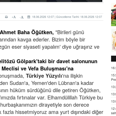
+
18.06.2026 12:07 | Güncelleme Tarihi: 18.06.2026 12:07
-
Ahmet Baha Öğütken,
"Birileri günü
rından kavga ederler. Bizim böyle bir
zgün eser siyaseti yapalım' diye uğraşırız ve
litözü Gölpark'taki bir davet salonunun
 Meclisi ve Vefa Buluşması'na
16:
 konuşmada,
Türkiye Yüzyılı
'na ilişkin
15:
Pre
den Sudan'a, Yemen'den Lübnan'a kadar
13:
şının hüküm sürdüğünü dile getiren Öğütken,
13:
fımızda fırtınalar var. Elhamdülillah Türkiye bu
13:
hurbaşkanımızın dirayetiyle son derece
12:
ok fazla hissetmiyoruz ama yurt dışındaki diğer
sah