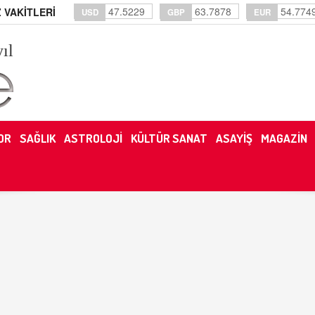
47.5229
63.7878
54.774
 VAKİTLERİ
USD
GBP
EUR
yıl
OR
SAĞLIK
ASTROLOJİ
KÜLTÜR SANAT
ASAYİŞ
MAGAZİN