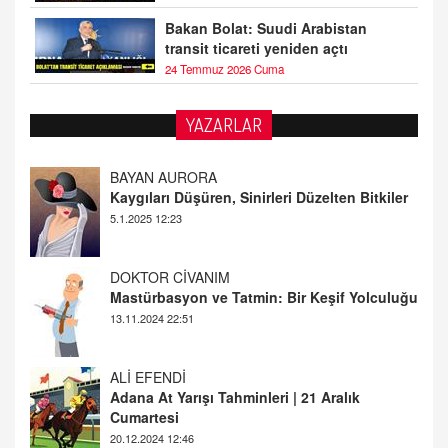
Bakan Bolat: Suudi Arabistan
transit ticareti yeniden açtı
24 Temmuz 2026 Cuma
YAZARLAR
DOKTOR CİVANIM
Mastürbasyon ve Tatmin: Bir Keşif Yolculuğu
13.11.2024 22:51
ALİ EFENDİ
Adana At Yarışı Tahminleri | 21 Aralık
Cumartesi
20.12.2024 12:46
TUTKUNUN PERİSİ
Sağlıklı Bir Cinsel Yaşam ile İlgili Bilinmesi
Gerekenler
08.11.2024 13:16