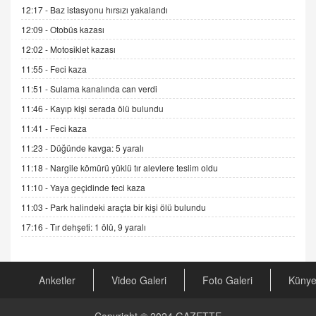
Esed Destekçilerinin Yüzüne Vurulan Şamar:
12:17 -
Baz istasyonu hırsızı yakalandı
Sednaya
12:09 -
Otobüs kazası
11.12.2024 12:30
12:02 -
Motosiklet kazası
DR. EKREM ASLAN
11:55 -
Feci kaza
Gerçek Ne, Algı Ne? "Beraber Yürüyoruz"
Cümlesinin Peşinden
11:51 -
Sulama kanalında can verdi
19.07.2025 12:45
11:46 -
Kayıp kişi serada ölü bulundu
GÖNÜL MENEKŞE
11:41 -
Feci kaza
Şifacının Yolu
11:23 -
Düğünde kavga: 5 yaralı
04.11.2025 12:56
11:18 -
Nargile kömürü yüklü tır alevlere teslim oldu
11:10 -
Yaya geçidinde feci kaza
AV. RÜMEYSA ÖZKALE
11:03 -
Park halindeki araçta bir kişi ölü bulundu
Kira Uyuşmazlıklarında Dava Açmadan Önce
Arabulucuya Başvuru Şartı
17:16 -
Tır dehşeti: 1 ölü, 9 yaralı
23.09.2023 16:30
CAN UĞURATEŞ
Anketler
Video Galeri
Foto Galeri
Küny
Değişen yapısıyla Suriye
16.12.2024 14:16