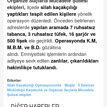
Organize Suçlarla Mücadele Şubesi
ekipleri
,
ilçede
silah kaçakçılığı
yaptıkları tespit edilen kişilere
yönelik
operasyon düzenledi.
Önceden belirlenen
adreslerde
yapılan aramada 7 ruhsatsız
tabanca, 3 ruhsatsız tüfek, 16 şarjör ve
500 fişek
ele geçirildi.
Operasyonda K.M,
M.B.M. ve B.D.
gözaltına
alındı.
Emniyetteki işlemlerin ardından
adliyeye sevk edilen
zanlılar, çıkarıldıkları
hakimlikçe tutuklandı.
Etiketler:
Silah Kaçakçılığı Operasyonunda
Muğla
İl Emniyet
Müdürlüğü Kaçakçılık ve Organize Suçlarla Mücadele
Şubesi ekipleri
DİĞER HABERLER