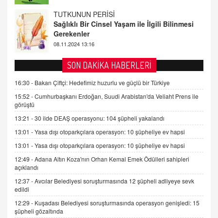
FARUK ÖNALAN
Tezkere Onaylanmasaydı…
2 Kasım 2021 Salı 00:11
AV. DOĞAN CAN DOĞAN
SON DAKİKA HABERLERİ
Kişisel verilerin korunması ve dijital hukukun
gelişimi
16:30 -
Bakan Çiftçi: Hedefimiz huzurlu ve güçlü bir Türkiye
15.09.2025 16:17
15:52 -
Cumhurbaşkanı Erdoğan, Suudi Arabistan'da Veliaht Prens ile
görüştü
SEHER EREK
13:21 -
30 ilde DEAŞ operasyonu: 104 şüpheli yakalandı
Kış Ayları Geldi, Hangi Önlemler Alınmalı?
13:01 -
Yasa dışı otoparkçılara operasyon: 10 şüpheliye ev hapsi
9.12.2025 10:11
13:01 -
Yasa dışı otoparkçılara operasyon: 10 şüpheliye ev hapsi
12:49 -
Adana Altın Koza'nın Orhan Kemal Emek Ödülleri sahipleri
İNCİ GÜL AKÖL
açıklandı
Trump Keşke Adana'yı da Ziyaret Etse...
06.07.2026 13:00
12:37 -
Avcılar Belediyesi soruşturmasında 12 şüpheli adliyeye sevk
edildi
12:29 -
Kuşadası Belediyesi soruşturmasında operasyon genişledi: 15
ADEM AKÖL
şüpheli gözaltında