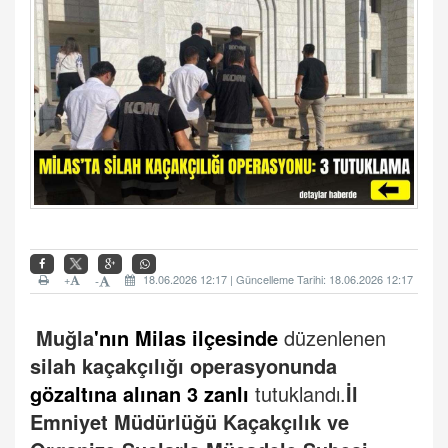
+
18.06.2026 12:17 | Güncelleme Tarihi: 18.06.2026 12:17
-
Muğla
'nın Milas ilçesinde
düzenlenen
silah kaçakçılığı operasyonunda
gözaltına alınan 3 zanlı
tutuklandı.
İl
Emniyet Müdürlüğü Kaçakçılık ve