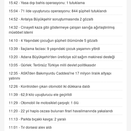
15:42 -
Yasa dışı bahis operasyonu: 1 tutuklama
İNCİ GÜL AKÖL
Trump Keşke Adana'yı da Ziyaret Etse...
15:04 -
71 ilde uyuşturucu operasyonu: 844 şüpheli tutuklandı
06.07.2026 13:00
14:52 -
Antalya Büyükşehir soruşturmasında 2 gözaltı
14:32 -
Cinayeti kaza gibi göstermeye çalışan sanığa ağırlaştırılmış
müebbet istemi
ADEM AKÖL
Esed Destekçilerinin Yüzüne Vurulan Şamar:
14:10 -
4 Yaşındaki çocuğun şüpheli ölümünde 5 gözaltı
Sednaya
13:39 -
İlaçlama faciası: 9 yaşındaki çocuk yaşamını yitirdi
11.12.2024 12:30
13:20 -
Adana Büyükşehir'den üreticiye süt sağım makinesi desteği
DR. EKREM ASLAN
13:05 -
Gürlek: Terörsüz Türkiye milli devlet politikasıdır
Gerçek Ne, Algı Ne? "Beraber Yürüyoruz"
12:35 -
ASKİ'den Bakımyurdu Caddesi'ne 17 milyon liralık altyapı
Cümlesinin Peşinden
yatırımı
19.07.2025 12:45
12:26 -
Kontrolden çıkan otomobil iki dükkana daldı
GÖNÜL MENEKŞE
11:39 -
62,9 kilo uyuşturucu ele geçirildi
Şifacının Yolu
11:29 -
Otomobil ile motosiklet çarpıştı: 1 ölü
04.11.2025 12:56
11:20 -
22 yıl hapis cezası bulunan firari havalimanında yakalandı
11:13 -
Parkta bıçaklı kavga: 2 yaralı
AV. RÜMEYSA ÖZKALE
Kira Uyuşmazlıklarında Dava Açmadan Önce
11:01 -
Tır dorsesi alev aldı