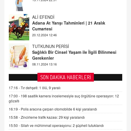
20.12.2024 12:46
TUTKUNUN PERİSİ
Sağlıklı Bir Cinsel Yaşam ile İlgili Bilinmesi
Gerekenler
08.11.2024 13:16
FARUK ÖNALAN
Tezkere Onaylanmasaydı…
2 Kasım 2021 Salı 00:11
AV. DOĞAN CAN DOĞAN
SON DAKİKA HABERLERİ
Kişisel verilerin korunması ve dijital hukukun
gelişimi
17:16 -
Tır dehşeti: 1 ölü, 9 yaralı
15.09.2025 16:17
17:00 -
198 saatlik kamera incelemesiyle suç örgütüne operasyon: 12
gözaltı
SEHER EREK
16:19 -
Polis aracına çarpan otomobilde 6 kişi yaralandı
Kış Ayları Geldi, Hangi Önlemler Alınmalı?
15:58 -
Zincirleme trafik kazası: 29 kişi yaralandı
9.12.2025 10:11
15:50 -
Silah ve mühimmat operasyonu: 2 şüpheli tutuklandı