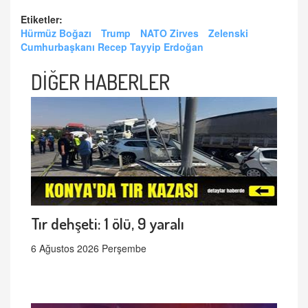
Etiketler:
Hürmüz Boğazı
Trump
NATO Zirves
Zelenski
Cumhurbaşkanı Recep Tayyip Erdoğan
DİĞER HABERLER
Tır dehşeti: 1 ölü, 9 yaralı
6 Ağustos 2026 Perşembe