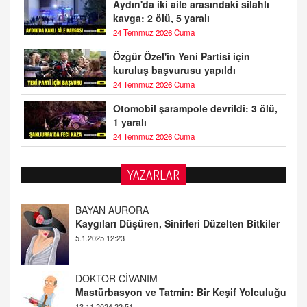
Aydın'da iki aile arasındaki silahlı
kavga: 2 ölü, 5 yaralı
24 Temmuz 2026 Cuma
Özgür Özel'in Yeni Partisi için
kuruluş başvurusu yapıldı
24 Temmuz 2026 Cuma
Otomobil şarampole devrildi: 3 ölü,
1 yaralı
24 Temmuz 2026 Cuma
YAZARLAR
DOKTOR CİVANIM
Mastürbasyon ve Tatmin: Bir Keşif Yolculuğu
13.11.2024 22:51
ALİ EFENDİ
Adana At Yarışı Tahminleri | 21 Aralık
Cumartesi