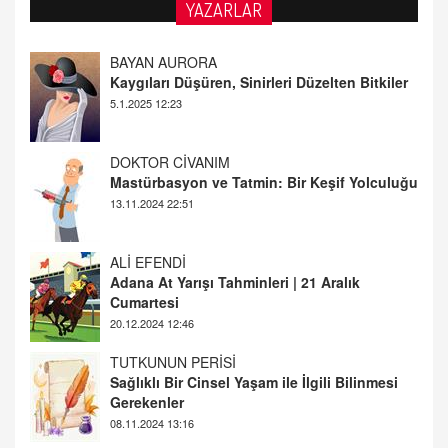
YAZARLAR
DOKTOR CİVANIM
Mastürbasyon ve Tatmin: Bir Keşif Yolculuğu
13.11.2024 22:51
ALİ EFENDİ
Adana At Yarışı Tahminleri | 21 Aralık
Cumartesi
20.12.2024 12:46
TUTKUNUN PERİSİ
Sağlıklı Bir Cinsel Yaşam ile İlgili Bilinmesi
Gerekenler
08.11.2024 13:16
FARUK ÖNALAN
Tezkere Onaylanmasaydı…
2 Kasım 2021 Salı 00:11