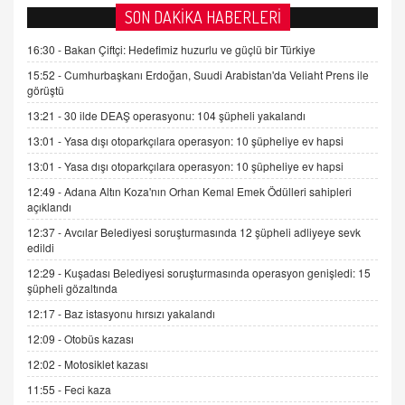
AV. DOĞAN CAN DOĞAN
SON DAKİKA HABERLERİ
Kişisel verilerin korunması ve dijital hukukun
gelişimi
16:30 -
Bakan Çiftçi: Hedefimiz huzurlu ve güçlü bir Türkiye
15.09.2025 16:17
15:52 -
Cumhurbaşkanı Erdoğan, Suudi Arabistan'da Veliaht Prens ile
görüştü
SEHER EREK
13:21 -
30 ilde DEAŞ operasyonu: 104 şüpheli yakalandı
Kış Ayları Geldi, Hangi Önlemler Alınmalı?
13:01 -
Yasa dışı otoparkçılara operasyon: 10 şüpheliye ev hapsi
9.12.2025 10:11
13:01 -
Yasa dışı otoparkçılara operasyon: 10 şüpheliye ev hapsi
12:49 -
Adana Altın Koza'nın Orhan Kemal Emek Ödülleri sahipleri
İNCİ GÜL AKÖL
açıklandı
Trump Keşke Adana'yı da Ziyaret Etse...
06.07.2026 13:00
12:37 -
Avcılar Belediyesi soruşturmasında 12 şüpheli adliyeye sevk
edildi
12:29 -
Kuşadası Belediyesi soruşturmasında operasyon genişledi: 15
ADEM AKÖL
şüpheli gözaltında
Esed Destekçilerinin Yüzüne Vurulan Şamar:
12:17 -
Baz istasyonu hırsızı yakalandı
Sednaya
12:09 -
Otobüs kazası
11.12.2024 12:30
12:02 -
Motosiklet kazası
DR. EKREM ASLAN
11:55 -
Feci kaza
Gerçek Ne, Algı Ne? "Beraber Yürüyoruz"