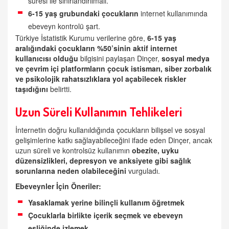
süresi ile sınırlandırılmalı.
6-15 yaş grubundaki çocukların
internet kullanımında
ebeveyn kontrolü şart.
Türkiye İstatistik Kurumu verilerine göre,
6-15 yaş
aralığındaki çocukların %50’sinin aktif internet
kullanıcısı olduğu
bilgisini paylaşan Dinçer,
sosyal medya
ve çevrim içi platformların çocuk istismarı, siber zorbalık
ve psikolojik rahatsızlıklara yol açabilecek riskler
taşıdığını
belirtti.
Uzun Süreli Kullanımın Tehlikeleri
İnternetin doğru kullanıldığında çocukların bilişsel ve sosyal
gelişimlerine katkı sağlayabileceğini ifade eden Dinçer, ancak
uzun süreli ve kontrolsüz kullanımın
obezite, uyku
düzensizlikleri, depresyon ve anksiyete gibi sağlık
sorunlarına neden olabileceğini
vurguladı.
Ebeveynler İçin Öneriler:
Yasaklamak yerine bilinçli kullanım öğretmek
Çocuklarla birlikte içerik seçmek ve ebeveyn
eşliğinde izlemek