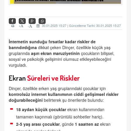
+
30.01.2025 15:27 | Güncelleme Tarihi: 30.01.2025 15:27
-
İnternet
in sunduğu fırsatlar kadar
riskler
de
barındırdığına
dikkat çeken Dinçer, özellikle küçük yaş
gruplarında
aşırı
ekran
maruziyetinin
çocukların bilişsel,
sosyal ve psikolojik gelişimini olumsuz etkileyebileceğini
vurguladı.
Ekran
Süreleri ve Riskler
Dinçer, özellikle erken yaş gruplarındaki çocuklar için
kontrolsüz internet kullanımının ciddi gelişimsel riskler
doğurabileceğini
belirterek şu önerilerde bulundu:
18 aydan küçük
çocuklar
ekran kullanımından
tamamen kaçınmalı (görüntülü sohbetler hariç).
2-5 yaş arası
çocuklar
, günde
1 saatten az
ekran