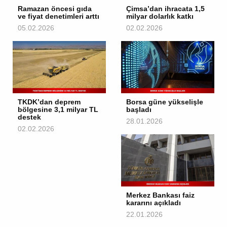
Ramazan öncesi gıda
Çimsa’dan ihracata 1,5
ve fiyat denetimleri arttı
milyar dolarlık katkı
05.02.2026
02.02.2026
TKDK’dan deprem
Borsa güne yükselişle
bölgesine 3,1 milyar TL
başladı
destek
28.01.2026
02.02.2026
Merkez Bankası faiz
kararını açıkladı
22.01.2026