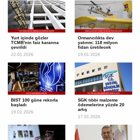
Yurt içinde gözler
Ormancılıkta dev
TCMB'nin faiz kararına
yatırım: 118 milyon
çevrildi
fidan üretilecek
22.01.2026
19.01.2026
BIST 100 güne rekorla
SGK tıbbi malzeme
başladı
ödemelerine yüzde 20
artış
19.01.2026
17.01.2026