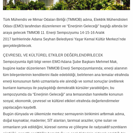
Türk Mühendis ve Mimar Odaları Birliği (TMMOB) adına, Elektrik Mühendisleri
Odası (EMO) tarafından düzenlenen ve “Enerjinin Geleceği” başlığı altında bir
araya gelecek TMMOB 11. Enerji Sempozyumu 14-15-16 Aralık
2017 tarihlerinde Adana Seyhan Belediyesi Yaşar Kemal Kültür Merkezi’nde
gerçekleştirilecek.
ÇEVRESEL VE KÜLTÜREL ETKİLER DEĞERLENDİRİLECEK
Sempozyumla ilgili bilgi veren EMO Adana Şube Başkanı Mehmet Mak,
bugüne kadar düzenlenen TMMOB Enerji Sempozyumlarında; enerji alanının
tüm bileşenlerinin kendilerini ifade edebildiği, belirlenen ana temalar etrafında
enerji konusunun farklı uzmanlarla ele alındığı ve somut sonuçlar üretilerek
bunların kamuoyu ile paylaşıldığı demokratik kürsüler yaratıldığını, bu
sempozyumda da “Enerjinin Geleceği” ana temasından hareketle konunun
sosyal, ekonomik, çevresel ve kültürel etkileri etrafında değerlendirmeler
yapılacağını kaydetti.
Bugün dünyada ve ülkemizde merkez sermayenin birikimini arttırmak adına,
doğal kaynaklar, madenler, SİT alanları, tarımsal araziler, içme suları ve
ormanların yok edildiğini, küresel ısınma ve çölleşme ile radyoaktif sızıntıların