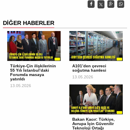
DİĞER HABERLER
Türkiye-Çin ilişkilerinin
A101’den çevreci
55 Yılı İstanbul’daki
soğutma hamlesi
Forumda masaya
13.05.2026
yatırıldı
13.05.2026
Bakan Kacır: Türkiye,
Avrupa İçin Güvenilir
Teknoloji Ortağı