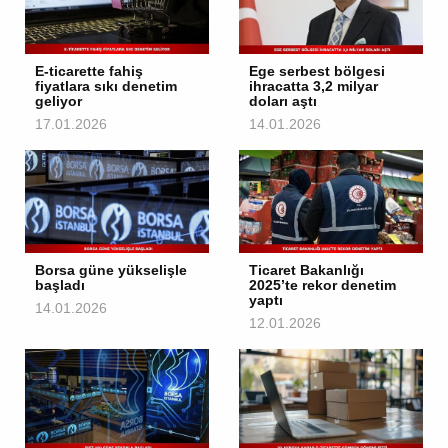
E-ticarette fahiş
Ege serbest bölgesi
fiyatlara sıkı denetim
ihracatta 3,2 milyar
geliyor
doları aştı
17.01.2026
14.01.2026
Borsa güne yükselişle
Ticaret Bakanlığı
başladı
2025’te rekor denetim
yaptı
14.01.2026
12.01.2026