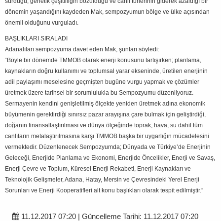
sürdüğü, genetik çeşitliliğin bozulduğu ve canlı türlerinin giderek azaldığı bir
dönemin yaşandığını kaydeden Mak, sempozyumun bölge ve ülke açısından
önemli olduğunu vurguladı.
BAŞLIKLARI SIRALADI
Adanalıları sempozyuma davet eden Mak, şunları söyledi:
“Böyle bir dönemde TMMOB olarak enerji konusunu tartışırken; planlama,
kaynakların doğru kullanımı ve toplumsal yarar ekseninde, üretilen enerjinin
adil paylaşımı meselesine geçmişten bugüne vurgu yapmak ve çözümler
üretmek üzere tarihsel bir sorumlulukla bu Sempozyumu düzenliyoruz.
Sermayenin kendini genişletilmiş ölçekte yeniden üretmek adına ekonomik
büyümenin gerektirdiği sınırsız pazar arayışına çare bulmak için geliştirdiği,
doğanın finansallaştırılması ve dünya ölçeğinde toprak, hava, su dahil tüm
canlıların metalaştırılmasına karşı TMMOB başka bir uygarlığın mücadelesini
vermektedir. Düzenlenecek Sempozyumda; Dünyada ve Türkiye’de Enerjinin
Geleceği, Enerjide Planlama ve Ekonomi, Enerjide Öncelikler, Enerji ve Savaş,
Enerji Çevre ve Toplum, Küresel Enerji Rekabeti, Enerji Kaynakları ve
Teknolojik Gelişmeler, Adana, Hatay, Mersin ve Çevresindeki Yerel Enerji
Sorunları ve Enerji Kooperatifleri alt konu başlıkları olarak tespit edilmiştir.”
11.12.2017 07:20 | Güncelleme Tarihi: 11.12.2017 07:20