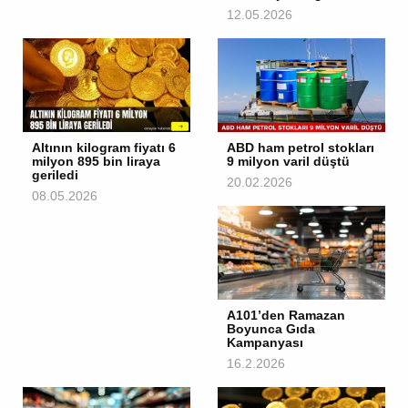
12.05.2026
Altının kilogram fiyatı 6
ABD ham petrol stokları
milyon 895 bin liraya
9 milyon varil düştü
geriledi
20.02.2026
08.05.2026
A101’den Ramazan
Boyunca Gıda
Kampanyası
16.2.2026