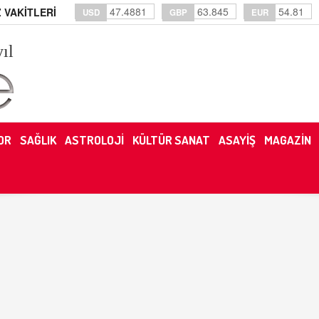
47.4881
63.845
54.81
 VAKİTLERİ
USD
GBP
EUR
yıl
OR
SAĞLIK
ASTROLOJİ
KÜLTÜR SANAT
ASAYİŞ
MAGAZİN