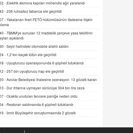
52 -
Elektrik akımına kapılan mühendis ağır yaralandı
SEHER EREK
43 -
236 ruhsatsız tabanca ele geçirildi
Kış Ayları Geldi, Hangi Önlemler
07 -
Yakalanan firari FETÖ hükümlüsünün ifadesine ilişkin
Alınmalı?
klama
9.12.2025 10:11
40 -
TBMM'ye sunulan 12 maddelik çerçeve yasa teklifinin
İNCİ GÜL AKÖL
ayları açıklandı
Trump Keşke Adana'yı da Ziyaret Etse...
30 -
Seyir halindeki otomobile silahlı saldırı
06.07.2026 13:00
24 -
1,2 ton kaçak tütün ele geçirildi
18 -
Uyuşturucu operasyonunda 6 şüpheli tutuklandı
ADEM AKÖL
12 -
257 bin uyuşturucu hap ele geçirildi
Esed Destekçilerinin Yüzüne Vurulan
Şamar: Sednaya
20 -
Avcılar Belediyesi ihalesine operasyon: 13 gözaltı kararı
11.12.2024 12:30
13 -
Dur ihtarına uymayan sürücüye 304 bin lira ceza
07 -
Ocakta unutulan tencere paniğe neden oldu
DR. EKREM ASLAN
Gerçek Ne, Algı Ne? "Beraber
54 -
Restoran saldırısında 6 şüpheli tutuklandı
Yürüyoruz" Cümlesinin Peşinden
19 -
İzmir Büyükşehir soruşturmasında 2 gözaltı
19.07.2025 12:45
GÖNÜL MENEKŞE
Şifacının Yolu