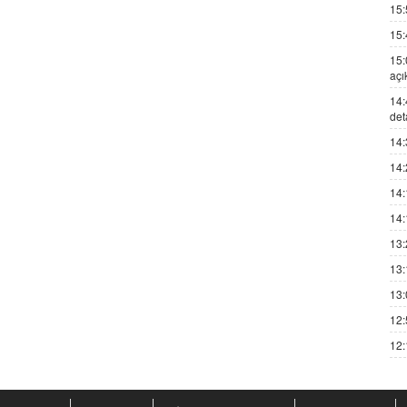
15:
15:
15:
açı
14:
det
14:
14:
14:
14:
13:
13:
13:
12:
12: