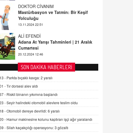
Yolculuğu
13.11.2024 22:51
ALİ EFENDİ
Adana At Yarışı Tahminleri | 21 Aralık
Cumartesi
20.12.2024 12:46
TUTKUNUN PERİSİ
Sağlıklı Bir Cinsel Yaşam ile İlgili
Bilinmesi Gerekenler
SON DAKİKA HABERLERİ
08.11.2024 13:16
13 -
Parkta bıçaklı kavga: 2 yaralı
FARUK ÖNALAN
01 -
Tır dorsesi alev aldı
Tezkere Onaylanmasaydı…
2 Kasım 2021 Salı 00:11
37 -
Riskli binanın yıkımına başlandı
23 -
Seyir halindeki otomobil alevlere teslim oldu
18 -
Otomobil dereye devrildi: 6 yaralı
AV. DOĞAN CAN DOĞAN
Kişisel verilerin korunması ve dijital
20 -
Hamur makinesine kolunu kaptıran işçi ağır yaralandı
hukukun gelişimi
59 -
Silah kaçakçılığı operasyonu: 3 gözaltı
15.09.2025 16:17