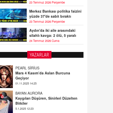
23 Temmuz 2026 Perşembe
Merkez Bankası politika faizini
yüzde 37'de sabit bıraktı
23 Temmuz 2026 Perşembe
Aydın'da iki aile arasındaki
silahlı kavga: 2 ölü, 5 yaralı
24 Temmuz 2026 Cuma
YAZARLAR
PEARL SİRİUS
Mars 4 Kasım’da Aslan Burcuna
Geçiyor
01.11.2025 14:25
BAYAN AURORA
Kaygıları Düşüren, Sinirleri Düzelten
Bitkiler
5.1.2025 12:23
DOKTOR CİVANIM
Mastürbasyon ve Tatmin: Bir Keşif