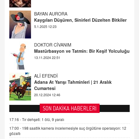
BAYAN AURORA
Kaygıları Düşüren, Sinirleri Düzelten Bitkiler
5.1.2025 12:23
DOKTOR CİVANIM
Mastürbasyon ve Tatmin: Bir Keşif Yolculuğu
13.11.2024 22:51
ALİ EFENDİ
Adana At Yarışı Tahminleri | 21 Aralık
Cumartesi
20.12.2024 12:46
TUTKUNUN PERİSİ
Sağlıklı Bir Cinsel Yaşam ile İlgili Bilinmesi
SON DAKİKA HABERLERİ
Gerekenler
17:16 -
Tır dehşeti: 1 ölü, 9 yaralı
08.11.2024 13:16
17:00 -
198 saatlik kamera incelemesiyle suç örgütüne operasyon: 12
FARUK ÖNALAN
gözaltı
Tezkere Onaylanmasaydı…