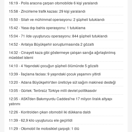
16:19 -
Polis aracına çarpan otomobilde 6 kişi yaralandı
2 Kasım 2021 Salı 00:11
15:58 -
Zincirleme trafik kazası: 29 kişi yaralandı
15:50 -
Silah ve mühimmat operasyonu: 2 şüpheli tutuklandı
AV. DOĞAN CAN DOĞAN
15:42 -
Yasa dışı bahis operasyonu: 1 tutuklama
Kişisel verilerin korunması ve dijital hukukun
gelişimi
15:04 -
71 ilde uyuşturucu operasyonu: 844 şüpheli tutuklandı
15.09.2025 16:17
14:52 -
Antalya Büyükşehir soruşturmasında 2 gözaltı
SEHER EREK
14:32 -
Cinayeti kaza gibi göstermeye çalışan sanığa ağırlaştırılmış
müebbet istemi
Kış Ayları Geldi, Hangi Önlemler Alınmalı?
9.12.2025 10:11
14:10 -
4 Yaşındaki çocuğun şüpheli ölümünde 5 gözaltı
13:39 -
İlaçlama faciası: 9 yaşındaki çocuk yaşamını yitirdi
İNCİ GÜL AKÖL
13:20 -
Adana Büyükşehir'den üreticiye süt sağım makinesi desteği
Trump Keşke Adana'yı da Ziyaret Etse...
13:05 -
Gürlek: Terörsüz Türkiye milli devlet politikasıdır
06.07.2026 13:00
12:35 -
ASKİ'den Bakımyurdu Caddesi'ne 17 milyon liralık altyapı
yatırımı
ADEM AKÖL
12:26 -
Kontrolden çıkan otomobil iki dükkana daldı
Esed Destekçilerinin Yüzüne Vurulan Şamar:
11:39 -
62,9 kilo uyuşturucu ele geçirildi
Sednaya
11:29 -
Otomobil ile motosiklet çarpıştı: 1 ölü
11.12.2024 12:30