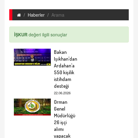
Haberler
Arama
İŞKUR
değeri ilgili sonuçlar
Bakan
Işıkhan'dan
Ardahan'a
550 kişilik
istihdam
desteği
22.06.2026
Orman
Genel
Müdürlüğü
26 işçi
alımı
yapacak