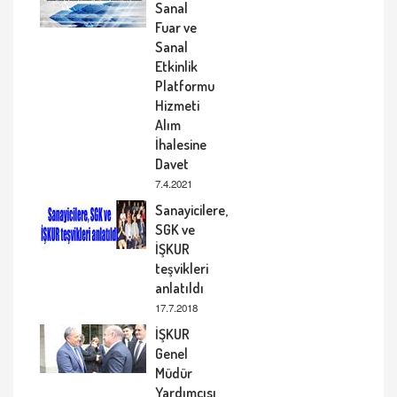
Sanal
Fuar ve
Sanal
Etkinlik
Platformu
Hizmeti
Alım
İhalesine
Davet
7.4.2021
Sanayicilere,
SGK ve
İŞKUR
teşvikleri
anlatıldı
17.7.2018
İŞKUR
Genel
Müdür
Yardımcısı