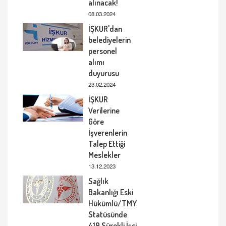
alınacak!
08.03.2024
İŞKUR'dan
belediyelerin
personel
alımı
duyurusu
23.02.2024
İŞKUR
Verilerine
Göre
İşverenlerin
Talep Ettiği
Meslekler
13.12.2023
Sağlık
Bakanlığı Eski
Hükümlü/TMY
Statüsünde
419 Sürekli İşçi