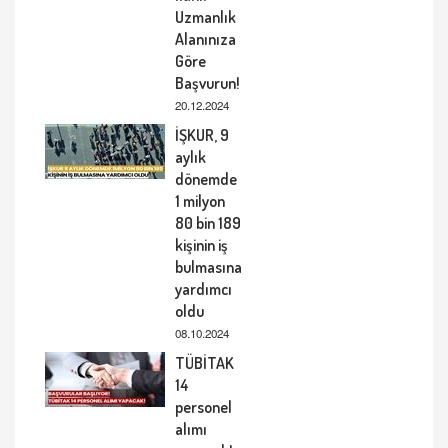
Uzmanlık
Alanınıza
Göre
Başvurun!
20.12.2024
İŞKUR, 9
aylık
dönemde
1 milyon
80 bin 189
kişinin iş
bulmasına
yardımcı
oldu
08.10.2024
TÜBİTAK
14
personel
alımı