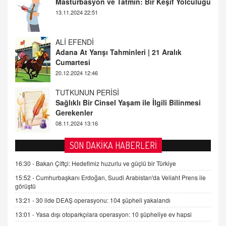
Mastürbasyon ve Tatmin: Bir Keşif Yolculuğu
13.11.2024 22:51
ALİ EFENDİ
Adana At Yarışı Tahminleri | 21 Aralık
Cumartesi
20.12.2024 12:46
TUTKUNUN PERİSİ
Sağlıklı Bir Cinsel Yaşam ile İlgili Bilinmesi
Gerekenler
08.11.2024 13:16
FARUK ÖNALAN
SON DAKİKA HABERLERİ
Tezkere Onaylanmasaydı…
16:30 -
Bakan Çiftçi: Hedefimiz huzurlu ve güçlü bir Türkiye
2 Kasım 2021 Salı 00:11
15:52 -
Cumhurbaşkanı Erdoğan, Suudi Arabistan'da Veliaht Prens ile
görüştü
AV. DOĞAN CAN DOĞAN
13:21 -
30 ilde DEAŞ operasyonu: 104 şüpheli yakalandı
Kişisel verilerin korunması ve dijital hukukun
gelişimi
13:01 -
Yasa dışı otoparkçılara operasyon: 10 şüpheliye ev hapsi
15.09.2025 16:17