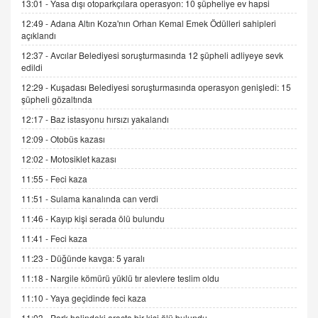
13:01 -
Yasa dışı otoparkçılara operasyon: 10 şüpheliye ev hapsi
12:49 -
Adana Altın Koza'nın Orhan Kemal Emek Ödülleri sahipleri
SEHER EREK
açıklandı
Kış Ayları Geldi, Hangi Önlemler Alınmalı?
9.12.2025 10:11
12:37 -
Avcılar Belediyesi soruşturmasında 12 şüpheli adliyeye sevk
edildi
12:29 -
Kuşadası Belediyesi soruşturmasında operasyon genişledi: 15
İNCİ GÜL AKÖL
şüpheli gözaltında
Trump Keşke Adana'yı da Ziyaret Etse...
12:17 -
Baz istasyonu hırsızı yakalandı
06.07.2026 13:00
12:09 -
Otobüs kazası
12:02 -
Motosiklet kazası
ADEM AKÖL
11:55 -
Feci kaza
Esed Destekçilerinin Yüzüne Vurulan Şamar:
Sednaya
11:51 -
Sulama kanalında can verdi
11.12.2024 12:30
11:46 -
Kayıp kişi serada ölü bulundu
DR. EKREM ASLAN
11:41 -
Feci kaza
Gerçek Ne, Algı Ne? "Beraber Yürüyoruz"
11:23 -
Düğünde kavga: 5 yaralı
Cümlesinin Peşinden
11:18 -
Nargile kömürü yüklü tır alevlere teslim oldu
19.07.2025 12:45
11:10 -
Yaya geçidinde feci kaza
GÖNÜL MENEKŞE
11:03 -
Park halindeki araçta bir kişi ölü bulundu