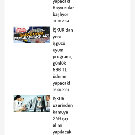
yapacak!
Başvurular
başlıyor
01.10.2024
İŞKUR'dan
yeni
işgücü
uyum
programı,
günlük
566 TL
ödeme
yapacak!
05.09.2024
İŞKUR
üzerinden
kamuya
240 işçi
alımı
yapılacak!