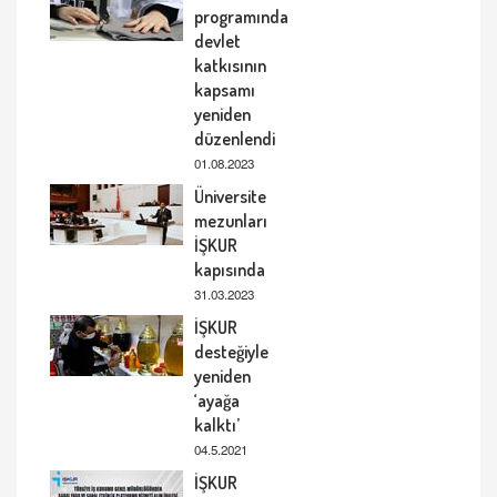
programında
devlet
katkısının
kapsamı
yeniden
düzenlendi
01.08.2023
Üniversite
mezunları
İŞKUR
kapısında
31.03.2023
İŞKUR
desteğiyle
yeniden
‘ayağa
kalktı’
04.5.2021
İŞKUR