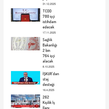
31.12.2025
TCDD
780 işçi
istihdam
edecek
17.11.2025
Sağlık
Bakanlığı
2 bin
764 işçi
alacak
8.10.2025
İŞKUR'dan
staj
desteği
16.4.2025
262
Kişilik İş
İlanı: