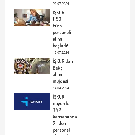
29.07.2024
İŞKUR
1150
büro
personeli
alımı
başladı!
18.07.2024
İŞKUR’dan
Bekçi
alımı
müjdesi
14.04.2024
İŞKUR
duyurdu:
TYP
kapsamında
7 ilden
personel