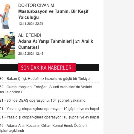
Yolculuğu
13.11.2024 22:51
ALİ EFENDİ
Adana At Yarışı Tahminleri | 21 Aralık
Cumartesi
20.12.2024 12:46
TUTKUNUN PERİSİ
Sağlıklı Bir Cinsel Yaşam ile İlgili
Bilinmesi Gerekenler
SON DAKİKA HABERLERİ
08.11.2024 13:16
30 -
Bakan Çiftçi: Hedefimiz huzurlu ve güçlü bir Türkiye
FARUK ÖNALAN
Tezkere Onaylanmasaydı…
52 -
Cumhurbaşkanı Erdoğan, Suudi Arabistan'da Veliaht
ns ile görüştü
2 Kasım 2021 Salı 00:11
21 -
30 ilde DEAŞ operasyonu: 104 şüpheli yakalandı
01 -
Yasa dışı otoparkçılara operasyon: 10 şüpheliye ev hapsi
AV. DOĞAN CAN DOĞAN
Kişisel verilerin korunması ve dijital
01 -
Yasa dışı otoparkçılara operasyon: 10 şüpheliye ev hapsi
hukukun gelişimi
49 -
Adana Altın Koza'nın Orhan Kemal Emek Ödülleri
15.09.2025 16:17
ipleri açıklandı