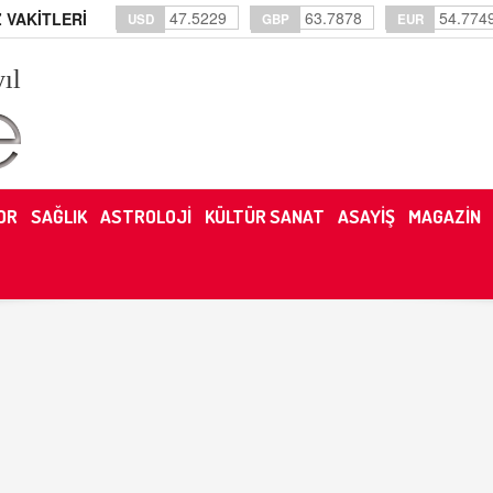
47.5229
63.7878
54.774
 VAKİTLERİ
USD
GBP
EUR
yıl
OR
SAĞLIK
ASTROLOJİ
KÜLTÜR SANAT
ASAYİŞ
MAGAZİN