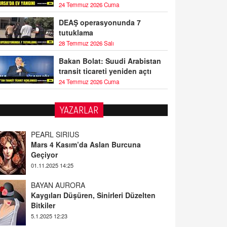
24 Temmuz 2026 Cuma
DEAŞ operasyonunda 7
tutuklama
28 Temmuz 2026 Salı
Bakan Bolat: Suudi Arabistan
transit ticareti yeniden açtı
24 Temmuz 2026 Cuma
PEARL SİRİUS
YAZARLAR
Mars 4 Kasım’da Aslan Burcuna
Geçiyor
01.11.2025 14:25
BAYAN AURORA
Kaygıları Düşüren, Sinirleri Düzelten
Bitkiler
5.1.2025 12:23
DOKTOR CİVANIM
Mastürbasyon ve Tatmin: Bir Keşif