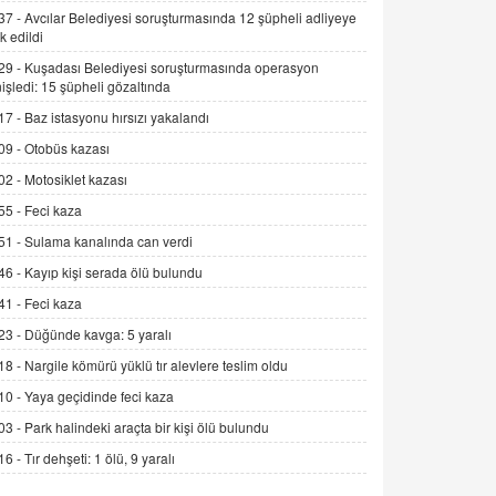
37 -
Avcılar Belediyesi soruşturmasında 12 şüpheli adliyeye
SEHER EREK
k edildi
Kış Ayları Geldi, Hangi Önlemler
Alınmalı?
29 -
Kuşadası Belediyesi soruşturmasında operasyon
işledi: 15 şüpheli gözaltında
9.12.2025 10:11
17 -
Baz istasyonu hırsızı yakalandı
İNCİ GÜL AKÖL
09 -
Otobüs kazası
Trump Keşke Adana'yı da Ziyaret Etse...
06.07.2026 13:00
02 -
Motosiklet kazası
55 -
Feci kaza
ADEM AKÖL
51 -
Sulama kanalında can verdi
Esed Destekçilerinin Yüzüne Vurulan
46 -
Kayıp kişi serada ölü bulundu
Şamar: Sednaya
41 -
Feci kaza
11.12.2024 12:30
23 -
Düğünde kavga: 5 yaralı
DR. EKREM ASLAN
18 -
Nargile kömürü yüklü tır alevlere teslim oldu
Gerçek Ne, Algı Ne? "Beraber
Yürüyoruz" Cümlesinin Peşinden
10 -
Yaya geçidinde feci kaza
19.07.2025 12:45
03 -
Park halindeki araçta bir kişi ölü bulundu
16 -
Tır dehşeti: 1 ölü, 9 yaralı
GÖNÜL MENEKŞE
Şifacının Yolu