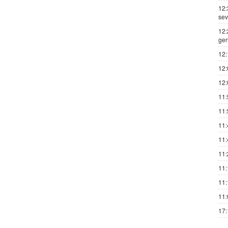
12:
sev
12:
gen
12:
12:
12:
11:
11:
11:
11:
11:
11:
11:
11:
17: