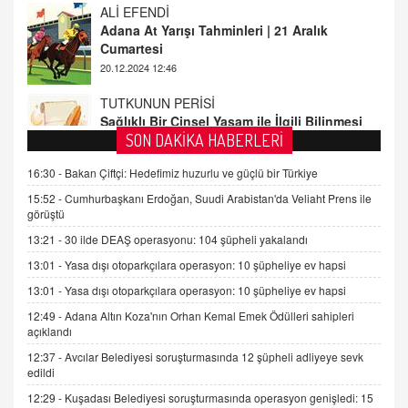
20.12.2024 12:46
TUTKUNUN PERİSİ
Sağlıklı Bir Cinsel Yaşam ile İlgili Bilinmesi
Gerekenler
08.11.2024 13:16
FARUK ÖNALAN
SON DAKİKA HABERLERİ
Tezkere Onaylanmasaydı…
16:30 -
Bakan Çiftçi: Hedefimiz huzurlu ve güçlü bir Türkiye
2 Kasım 2021 Salı 00:11
15:52 -
Cumhurbaşkanı Erdoğan, Suudi Arabistan'da Veliaht Prens ile
görüştü
AV. DOĞAN CAN DOĞAN
13:21 -
30 ilde DEAŞ operasyonu: 104 şüpheli yakalandı
Kişisel verilerin korunması ve dijital hukukun
gelişimi
13:01 -
Yasa dışı otoparkçılara operasyon: 10 şüpheliye ev hapsi
15.09.2025 16:17
13:01 -
Yasa dışı otoparkçılara operasyon: 10 şüpheliye ev hapsi
12:49 -
Adana Altın Koza'nın Orhan Kemal Emek Ödülleri sahipleri
SEHER EREK
açıklandı
Kış Ayları Geldi, Hangi Önlemler Alınmalı?
9.12.2025 10:11
12:37 -
Avcılar Belediyesi soruşturmasında 12 şüpheli adliyeye sevk
edildi
12:29 -
Kuşadası Belediyesi soruşturmasında operasyon genişledi: 15