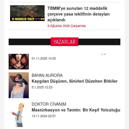
TBMM'ye sunulan 12 maddelik
çerçeve yasa teklifinin detayları
açıklandı
5 Ağustos 2026 Çarşamba
YAZARLAR
BAYAN AURORA
Kaygıları Düşüren, Sinirleri Düzelten Bitkiler
5.1.2025 12:23
DOKTOR CİVANIM
Mastürbasyon ve Tatmin: Bir Keşif Yolculuğu
13.11.2024 22:51
ALİ EFENDİ
Adana At Yarışı Tahminleri | 21 Aralık
Cumartesi