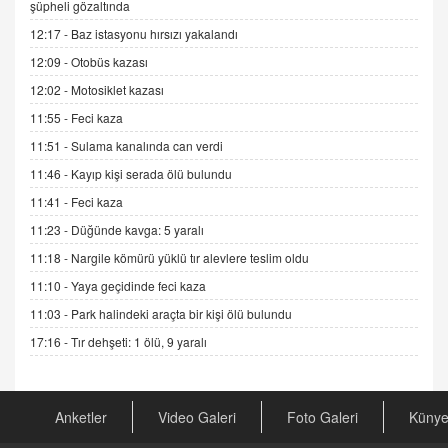
İNCİ GÜL AKÖL
şüpheli gözaltında
Trump Keşke Adana'yı da Ziyaret Etse...
12:17 -
Baz istasyonu hırsızı yakalandı
06.07.2026 13:00
12:09 -
Otobüs kazası
12:02 -
Motosiklet kazası
ADEM AKÖL
11:55 -
Feci kaza
Esed Destekçilerinin Yüzüne Vurulan Şamar:
Sednaya
11:51 -
Sulama kanalında can verdi
11.12.2024 12:30
11:46 -
Kayıp kişi serada ölü bulundu
DR. EKREM ASLAN
11:41 -
Feci kaza
Gerçek Ne, Algı Ne? "Beraber Yürüyoruz"
11:23 -
Düğünde kavga: 5 yaralı
Cümlesinin Peşinden
11:18 -
Nargile kömürü yüklü tır alevlere teslim oldu
19.07.2025 12:45
11:10 -
Yaya geçidinde feci kaza
GÖNÜL MENEKŞE
11:03 -
Park halindeki araçta bir kişi ölü bulundu
Şifacının Yolu
17:16 -
Tır dehşeti: 1 ölü, 9 yaralı
04.11.2025 12:56
AV. RÜMEYSA ÖZKALE
Anketler
Video Galeri
Foto Galeri
Küny
Kira Uyuşmazlıklarında Dava Açmadan Önce
Arabulucuya Başvuru Şartı