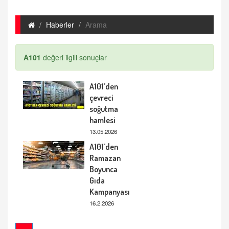
Haberler
Arama
A101
değeri ilgili sonuçlar
A101’den
çevreci
soğutma
hamlesi
13.05.2026
A101’den
Ramazan
Boyunca
Gıda
Kampanyası
16.2.2026