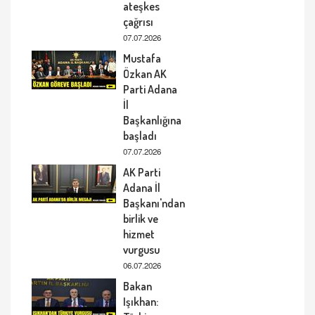
ateşkes
çağrısı
07.07.2026
Mustafa
Özkan AK
Parti Adana
İl
Başkanlığına
başladı
07.07.2026
AK Parti
Adana İl
Başkanı'ndan
birlik ve
hizmet
vurgusu
06.07.2026
Bakan
Işıkhan: