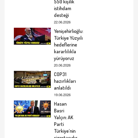
550 kişilik
istihdam
desteği
22.06.2026
Yenişehirlioğlu:
Türkiye Yüzyılı
hedeflerine
kararlılıkla
yürüyoruz
20.06.2026
COP31
hazırlıkları
anlatıldı
19.06.2026
Hasan
Basri
Yalçın: AK
Parti
Türkiye’nin
sigortasıdır