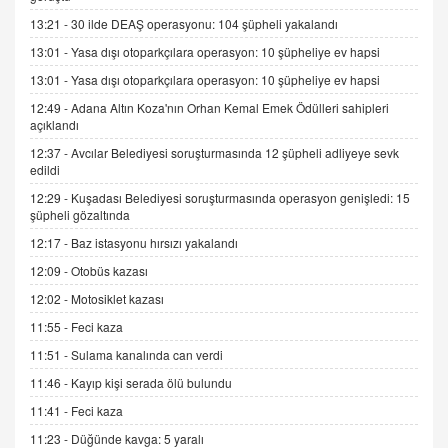
AV. DOĞAN CAN DOĞAN
13:21 -
30 ilde DEAŞ operasyonu: 104 şüpheli yakalandı
Kişisel verilerin korunması ve dijital hukukun
gelişimi
13:01 -
Yasa dışı otoparkçılara operasyon: 10 şüpheliye ev hapsi
15.09.2025 16:17
13:01 -
Yasa dışı otoparkçılara operasyon: 10 şüpheliye ev hapsi
12:49 -
Adana Altın Koza'nın Orhan Kemal Emek Ödülleri sahipleri
SEHER EREK
açıklandı
Kış Ayları Geldi, Hangi Önlemler Alınmalı?
9.12.2025 10:11
12:37 -
Avcılar Belediyesi soruşturmasında 12 şüpheli adliyeye sevk
edildi
12:29 -
Kuşadası Belediyesi soruşturmasında operasyon genişledi: 15
İNCİ GÜL AKÖL
şüpheli gözaltında
Trump Keşke Adana'yı da Ziyaret Etse...
12:17 -
Baz istasyonu hırsızı yakalandı
06.07.2026 13:00
12:09 -
Otobüs kazası
12:02 -
Motosiklet kazası
ADEM AKÖL
11:55 -
Feci kaza
Esed Destekçilerinin Yüzüne Vurulan Şamar:
Sednaya
11:51 -
Sulama kanalında can verdi
11.12.2024 12:30
11:46 -
Kayıp kişi serada ölü bulundu
DR. EKREM ASLAN
11:41 -
Feci kaza
Gerçek Ne, Algı Ne? "Beraber Yürüyoruz"
11:23 -
Düğünde kavga: 5 yaralı