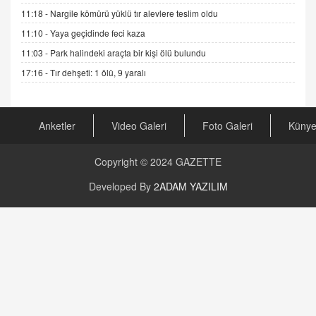
Cümlesinin Peşinden
11:18 -
Nargile kömürü yüklü tır alevlere teslim oldu
19.07.2025 12:45
11:10 -
Yaya geçidinde feci kaza
GÖNÜL MENEKŞE
11:03 -
Park halindeki araçta bir kişi ölü bulundu
Şifacının Yolu
17:16 -
Tır dehşeti: 1 ölü, 9 yaralı
04.11.2025 12:56
AV. RÜMEYSA ÖZKALE
Anketler
Video Galeri
Foto Galeri
Küny
Kira Uyuşmazlıklarında Dava Açmadan Önce
Arabulucuya Başvuru Şartı
23.09.2023 16:30
Copyright © 2024
GAZETTE
CAN UĞURATEŞ
Developed By
2ADAM YAZILIM
Değişen yapısıyla Suriye
16.12.2024 14:16
GÜNLÜK BURÇ YORUMU
Günlük Burç Yorumu | 22 Kasım 2024: Koç,
Boğa, İkizler ve Daha Fazlası!
20.11.2024 17:44