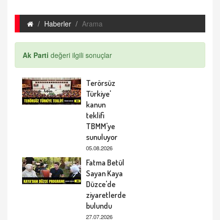
Haberler
Arama
Ak Parti
değeri ilgili sonuçlar
Terörsüz
Türkiye'
kanun
teklifi
TBMM'ye
sunuluyor
05.08.2026
Fatma Betül
Sayan Kaya
Düzce'de
ziyaretlerde
bulundu
27.07.2026