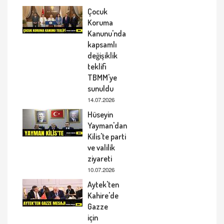
Çocuk
Koruma
Kanunu'nda
kapsamlı
değişiklik
teklifi
TBMM'ye
sunuldu
14.07.2026
Hüseyin
Yayman'dan
Kilis'te parti
ve valilik
ziyareti
10.07.2026
Aytek'ten
Kahire'de
Gazze
için