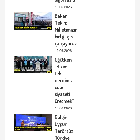
19.06.2026
Bakan
Tekin:
Milletimizin
birliği için
çalışıyoruz
19.06.2026
Öğütken:
“Bizim
tek
derdimiz
eser
siyaseti
üretmek”
18.06.2026
Belgin
Uygur:
Terörsüz
Türkiye