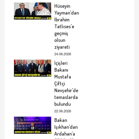
Hüseyin
Yayman'dan
İbrahim
Tatlıses'e
geçmiş
olsun
ziyareti
24.06.2026
İçişleri
Bakanı
Mustafa
Çiftçi
Nevşehir'de
temaslarda
bulundu
22.06.2026
Bakan
Işıkhan'dan
Ardahan'a