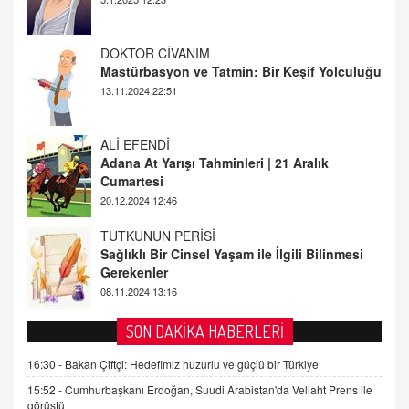
DOKTOR CİVANIM
Mastürbasyon ve Tatmin: Bir Keşif Yolculuğu
13.11.2024 22:51
ALİ EFENDİ
Adana At Yarışı Tahminleri | 21 Aralık
Cumartesi
20.12.2024 12:46
TUTKUNUN PERİSİ
Sağlıklı Bir Cinsel Yaşam ile İlgili Bilinmesi
Gerekenler
08.11.2024 13:16
FARUK ÖNALAN
SON DAKİKA HABERLERİ
Tezkere Onaylanmasaydı…
16:30 -
Bakan Çiftçi: Hedefimiz huzurlu ve güçlü bir Türkiye
2 Kasım 2021 Salı 00:11
15:52 -
Cumhurbaşkanı Erdoğan, Suudi Arabistan'da Veliaht Prens ile
görüştü