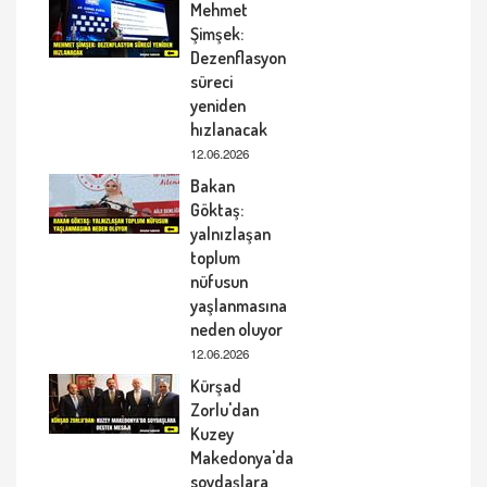
Mehmet
Şimşek:
Dezenflasyon
süreci
yeniden
hızlanacak
12.06.2026
Bakan
Göktaş:
yalnızlaşan
toplum
nüfusun
yaşlanmasına
neden oluyor
12.06.2026
Kürşad
Zorlu'dan
Kuzey
Makedonya'da
soydaşlara