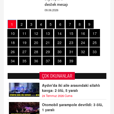
destek mesajı
09.06.2026
1
2
3
4
5
6
7
8
9
10
11
12
13
14
15
16
17
18
19
20
21
22
23
24
25
26
27
28
29
30
31
32
33
34
35
36
37
38
39
ÇOK OKUNANLAR
Aydın'da iki aile arasındaki silahlı
kavga: 2 ölü, 5 yaralı
24 Temmuz 2026 Cuma
Otomobil şarampole devrildi: 3 ölü,
1 yaralı