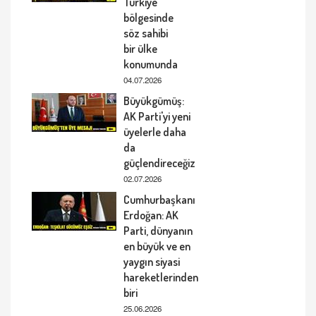
Türkiye
bölgesinde
söz sahibi
bir ülke
konumunda
04.07.2026
Büyükgümüş:
AK Parti'yi yeni
üyelerle daha
da
güçlendireceğiz
02.07.2026
Cumhurbaşkanı
Erdoğan: AK
Parti, dünyanın
en büyük ve en
yaygın siyasi
hareketlerinden
biri
25.06.2026