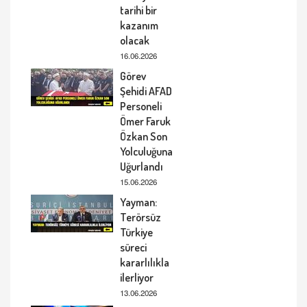
tarihi bir
kazanım
olacak
16.06.2026
Görev
Şehidi AFAD
Personeli
Ömer Faruk
Özkan Son
Yolculuğuna
Uğurlandı
15.06.2026
Yayman:
Terörsüz
Türkiye
süreci
kararlılıkla
ilerliyor
13.06.2026