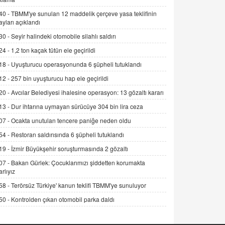
SEHER EREK
40 -
TBMM'ye sunulan 12 maddelik çerçeve yasa teklifinin
Kış Ayları Geldi, Hangi Önlemler
ayları açıklandı
Alınmalı?
30 -
Seyir halindeki otomobile silahlı saldırı
9.12.2025 10:11
24 -
1,2 ton kaçak tütün ele geçirildi
İNCİ GÜL AKÖL
18 -
Uyuşturucu operasyonunda 6 şüpheli tutuklandı
Trump Keşke Adana'yı da Ziyaret Etse...
12 -
257 bin uyuşturucu hap ele geçirildi
06.07.2026 13:00
20 -
Avcılar Belediyesi ihalesine operasyon: 13 gözaltı kararı
13 -
Dur ihtarına uymayan sürücüye 304 bin lira ceza
ADEM AKÖL
Esed Destekçilerinin Yüzüne Vurulan
07 -
Ocakta unutulan tencere paniğe neden oldu
Şamar: Sednaya
54 -
Restoran saldırısında 6 şüpheli tutuklandı
11.12.2024 12:30
19 -
İzmir Büyükşehir soruşturmasında 2 gözaltı
DR. EKREM ASLAN
07 -
Bakan Gürlek: Çocuklarımızı şiddetten korumakta
Gerçek Ne, Algı Ne? "Beraber
arlıyız
Yürüyoruz" Cümlesinin Peşinden
58 -
Terörsüz Türkiye' kanun teklifi TBMM'ye sunuluyor
19.07.2025 12:45
50 -
Kontrolden çıkan otomobil parka daldı
GÖNÜL MENEKŞE
Şifacının Yolu