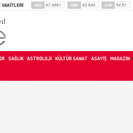
47.4881
63.845
54.81
 VAKİTLERİ
USD
GBP
EUR
yıl
OR
SAĞLIK
ASTROLOJİ
KÜLTÜR SANAT
ASAYİŞ
MAGAZİN