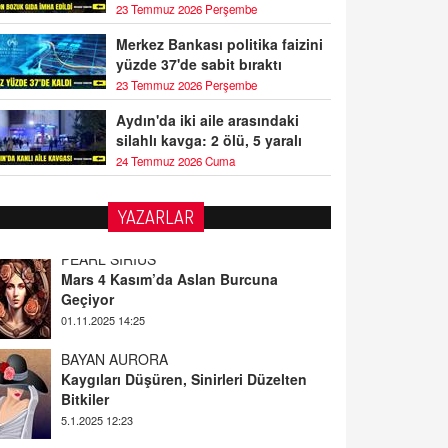
23 Temmuz 2026 Perşembe
Merkez Bankası politika faizini
yüzde 37'de sabit bıraktı
23 Temmuz 2026 Perşembe
Aydın'da iki aile arasındaki
silahlı kavga: 2 ölü, 5 yaralı
24 Temmuz 2026 Cuma
PEARL SİRİUS
YAZARLAR
Mars 4 Kasım’da Aslan Burcuna
Geçiyor
01.11.2025 14:25
BAYAN AURORA
Kaygıları Düşüren, Sinirleri Düzelten
Bitkiler
5.1.2025 12:23
DOKTOR CİVANIM
Mastürbasyon ve Tatmin: Bir Keşif