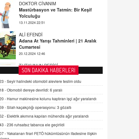
Yolculuğu
13.11.2024 22:51
ALİ EFENDİ
Adana At Yarışı Tahminleri | 21 Aralık
Cumartesi
20.12.2024 12:46
TUTKUNUN PERİSİ
Sağlıklı Bir Cinsel Yaşam ile İlgili
Bilinmesi Gerekenler
SON DAKİKA HABERLERİ
08.11.2024 13:16
23 -
Seyir halindeki otomobil alevlere teslim oldu
FARUK ÖNALAN
Tezkere Onaylanmasaydı…
18 -
Otomobil dereye devrildi: 6 yaralı
2 Kasım 2021 Salı 00:11
20 -
Hamur makinesine kolunu kaptıran işçi ağır yaralandı
59 -
Silah kaçakçılığı operasyonu: 3 gözaltı
AV. DOĞAN CAN DOĞAN
52 -
Elektrik akımına kapılan mühendis ağır yaralandı
Kişisel verilerin korunması ve dijital
43 -
236 ruhsatsız tabanca ele geçirildi
hukukun gelişimi
15.09.2025 16:17
07 -
Yakalanan firari FETÖ hükümlüsünün ifadesine ilişkin
klama