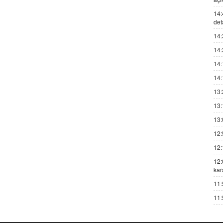
14:
det
14:
14:
14:
14:
13:
13:
13:
12:
12:
12:
kar
11:
11: