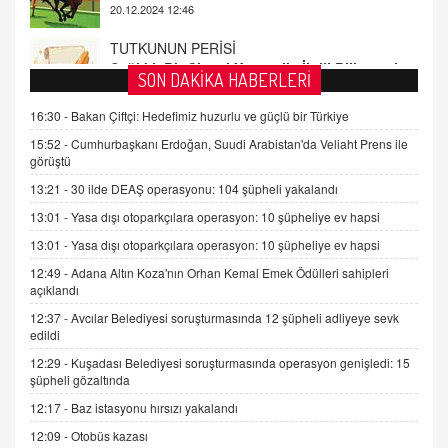
TUTKUNUN PERİSİ
Sağlıklı Bir Cinsel Yaşam ile İlgili Bilinmesi
Gerekenler
08.11.2024 13:16
SON DAKİKA HABERLERİ
FARUK ÖNALAN
16:30 -
Bakan Çiftçi: Hedefimiz huzurlu ve güçlü bir Türkiye
Tezkere Onaylanmasaydı…
15:52 -
Cumhurbaşkanı Erdoğan, Suudi Arabistan'da Veliaht Prens ile
2 Kasım 2021 Salı 00:11
görüştü
13:21 -
30 ilde DEAŞ operasyonu: 104 şüpheli yakalandı
AV. DOĞAN CAN DOĞAN
13:01 -
Yasa dışı otoparkçılara operasyon: 10 şüpheliye ev hapsi
Kişisel verilerin korunması ve dijital hukukun
13:01 -
Yasa dışı otoparkçılara operasyon: 10 şüpheliye ev hapsi
gelişimi
12:49 -
Adana Altın Koza'nın Orhan Kemal Emek Ödülleri sahipleri
15.09.2025 16:17
açıklandı
SEHER EREK
12:37 -
Avcılar Belediyesi soruşturmasında 12 şüpheli adliyeye sevk
Kış Ayları Geldi, Hangi Önlemler Alınmalı?
edildi
9.12.2025 10:11
12:29 -
Kuşadası Belediyesi soruşturmasında operasyon genişledi: 15
şüpheli gözaltında
12:17 -
Baz istasyonu hırsızı yakalandı
İNCİ GÜL AKÖL
Trump Keşke Adana'yı da Ziyaret Etse...
12:09 -
Otobüs kazası