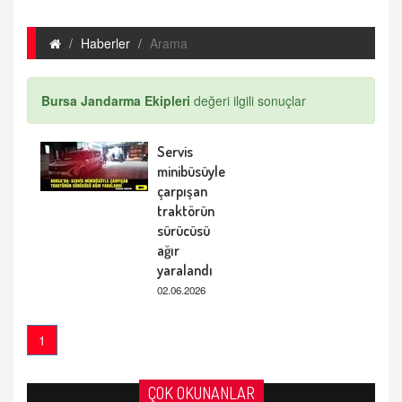
Haberler
Arama
Bursa Jandarma Ekipleri
değeri ilgili sonuçlar
Servis
minibüsüyle
çarpışan
traktörün
sürücüsü
ağır
yaralandı
02.06.2026
1
ÇOK OKUNANLAR