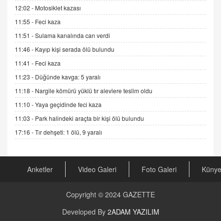
06.07.2026 13:00
12:02 -
Motosiklet kazası
11:55 -
Feci kaza
ADEM AKÖL
11:51 -
Sulama kanalında can verdi
Esed Destekçilerinin Yüzüne Vurulan Şamar:
11:46 -
Kayıp kişi serada ölü bulundu
Sednaya
11.12.2024 12:30
11:41 -
Feci kaza
11:23 -
Düğünde kavga: 5 yaralı
DR. EKREM ASLAN
Gerçek Ne, Algı Ne? "Beraber Yürüyoruz"
11:18 -
Nargile kömürü yüklü tır alevlere teslim oldu
Cümlesinin Peşinden
11:10 -
Yaya geçidinde feci kaza
19.07.2025 12:45
11:03 -
Park halindeki araçta bir kişi ölü bulundu
GÖNÜL MENEKŞE
17:16 -
Tır dehşeti: 1 ölü, 9 yaralı
Şifacının Yolu
04.11.2025 12:56
Anketler
Video Galeri
Foto Galeri
Küny
AV. RÜMEYSA ÖZKALE
Kira Uyuşmazlıklarında Dava Açmadan Önce
Copyright © 2024
GAZETTE
Arabulucuya Başvuru Şartı
23.09.2023 16:30
Developed By
2ADAM YAZILIM