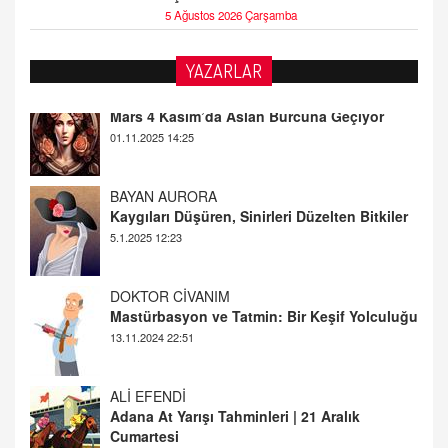
5 Ağustos 2026 Çarşamba
PEARL SİRİUS
YAZARLAR
Mars 4 Kasım’da Aslan Burcuna Geçiyor
01.11.2025 14:25
BAYAN AURORA
Kaygıları Düşüren, Sinirleri Düzelten Bitkiler
5.1.2025 12:23
DOKTOR CİVANIM
Mastürbasyon ve Tatmin: Bir Keşif Yolculuğu
13.11.2024 22:51
ALİ EFENDİ
Adana At Yarışı Tahminleri | 21 Aralık
Cumartesi
20.12.2024 12:46