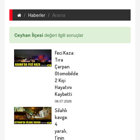
Haberler
Arama
Ceyhan İlçesi
değeri ilgili sonuçlar
Feci Kaza:
Tıra
Çarpan
Otomobilde
2 Kişi
Hayatını
Kaybetti
08.07.2026
Silahlı
kavga:
4
yaralı,
1'inin