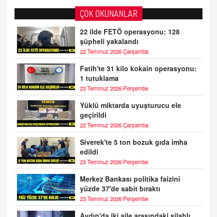
ÇOK OKUNANLAR
22 ilde FETÖ operasyonu: 128
şüpheli yakalandı
22 Temmuz 2026 Çarşamba
Fatih'te 31 kilo kokain operasyonu:
1 tutuklama
23 Temmuz 2026 Perşembe
Yüklü miktarda uyuşturucu ele
geçirildi
22 Temmuz 2026 Çarşamba
Siverek'te 5 ton bozuk gıda imha
edildi
23 Temmuz 2026 Perşembe
Merkez Bankası politika faizini
yüzde 37'de sabit bıraktı
23 Temmuz 2026 Perşembe
Aydın'da iki aile arasındaki silahlı