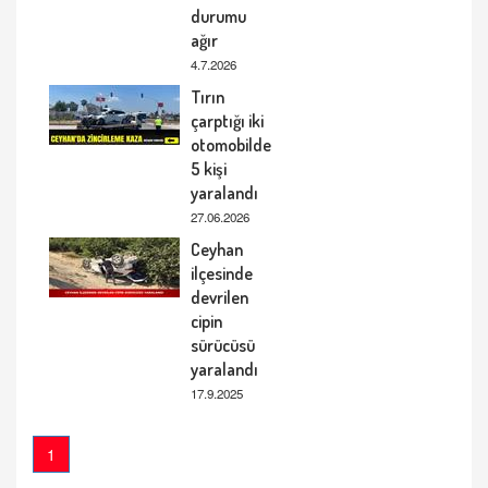
durumu
ağır
4.7.2026
Tırın
çarptığı iki
otomobilde
5 kişi
yaralandı
27.06.2026
Ceyhan
ilçesinde
devrilen
cipin
sürücüsü
yaralandı
17.9.2025
1