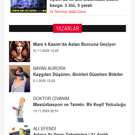
kavga: 2 ölü, 5 yaralı
24 Temmuz 2026 Cuma
PEARL SİRİUS
YAZARLAR
Mars 4 Kasım’da Aslan Burcuna Geçiyor
01.11.2025 14:25
BAYAN AURORA
Kaygıları Düşüren, Sinirleri Düzelten Bitkiler
5.1.2025 12:23
DOKTOR CİVANIM
Mastürbasyon ve Tatmin: Bir Keşif Yolculuğu
13.11.2024 22:51
ALİ EFENDİ
Adana At Yarışı Tahminleri | 21 Aralık
Cumartesi
20.12.2024 12:46