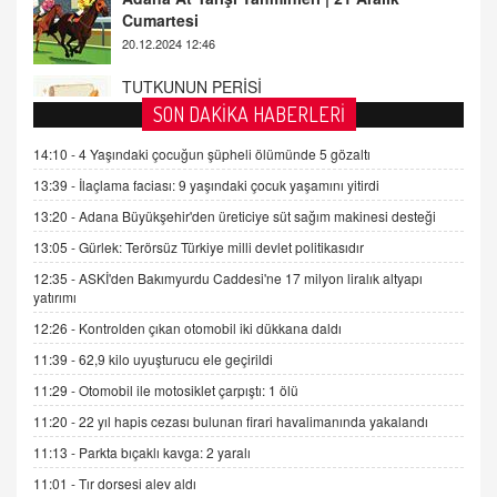
TUTKUNUN PERİSİ
Sağlıklı Bir Cinsel Yaşam ile İlgili Bilinmesi
Gerekenler
08.11.2024 13:16
SON DAKİKA HABERLERİ
FARUK ÖNALAN
14:10 -
4 Yaşındaki çocuğun şüpheli ölümünde 5 gözaltı
Tezkere Onaylanmasaydı…
13:39 -
İlaçlama faciası: 9 yaşındaki çocuk yaşamını yitirdi
2 Kasım 2021 Salı 00:11
13:20 -
Adana Büyükşehir'den üreticiye süt sağım makinesi desteği
13:05 -
Gürlek: Terörsüz Türkiye milli devlet politikasıdır
AV. DOĞAN CAN DOĞAN
12:35 -
ASKİ'den Bakımyurdu Caddesi'ne 17 milyon liralık altyapı
Kişisel verilerin korunması ve dijital hukukun
yatırımı
gelişimi
12:26 -
Kontrolden çıkan otomobil iki dükkana daldı
15.09.2025 16:17
11:39 -
62,9 kilo uyuşturucu ele geçirildi
SEHER EREK
11:29 -
Otomobil ile motosiklet çarpıştı: 1 ölü
Kış Ayları Geldi, Hangi Önlemler Alınmalı?
9.12.2025 10:11
11:20 -
22 yıl hapis cezası bulunan firari havalimanında yakalandı
11:13 -
Parkta bıçaklı kavga: 2 yaralı
İNCİ GÜL AKÖL
11:01 -
Tır dorsesi alev aldı