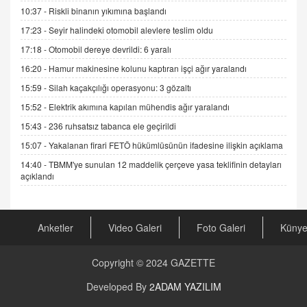
Trump Keşke Adana'yı da Ziyaret Etse...
10:37 -
Riskli binanın yıkımına başlandı
06.07.2026 13:00
17:23 -
Seyir halindeki otomobil alevlere teslim oldu
17:18 -
Otomobil dereye devrildi: 6 yaralı
ADEM AKÖL
16:20 -
Hamur makinesine kolunu kaptıran işçi ağır yaralandı
Esed Destekçilerinin Yüzüne Vurulan Şamar:
Sednaya
15:59 -
Silah kaçakçılığı operasyonu: 3 gözaltı
11.12.2024 12:30
15:52 -
Elektrik akımına kapılan mühendis ağır yaralandı
15:43 -
236 ruhsatsız tabanca ele geçirildi
DR. EKREM ASLAN
Gerçek Ne, Algı Ne? "Beraber Yürüyoruz"
15:07 -
Yakalanan firari FETÖ hükümlüsünün ifadesine ilişkin açıklama
Cümlesinin Peşinden
14:40 -
TBMM'ye sunulan 12 maddelik çerçeve yasa teklifinin detayları
19.07.2025 12:45
açıklandı
GÖNÜL MENEKŞE
Şifacının Yolu
04.11.2025 12:56
Anketler
Video Galeri
Foto Galeri
Küny
Copyright © 2024
GAZETTE
AV. RÜMEYSA ÖZKALE
Kira Uyuşmazlıklarında Dava Açmadan Önce
Developed By
2ADAM YAZILIM
Arabulucuya Başvuru Şartı
23.09.2023 16:30