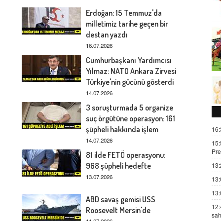
Erdoğan: 15 Temmuz'da
milletimiz tarihe geçen bir
destan yazdı
16.07.2026
Cumhurbaşkanı Yardımcısı
Yılmaz: NATO Ankara Zirvesi
Türkiye'nin gücünü gösterdi
14.07.2026
3 soruşturmada 5 organize
suç örgütüne operasyon: 161
şüpheli hakkında işlem
16:
14.07.2026
15:
Pre
81 ilde FETÖ operasyonu:
968 şüpheli hedefte
13:
13.07.2026
13:
13:
ABD savaş gemisi USS
12:
Roosevelt Mersin'de
sah
11.07.2026