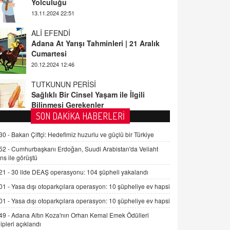
ALİ EFENDİ
Adana At Yarışı Tahminleri | 21 Aralık
Cumartesi
20.12.2024 12:46
TUTKUNUN PERİSİ
Sağlıklı Bir Cinsel Yaşam ile İlgili
Bilinmesi Gerekenler
08.11.2024 13:16
FARUK ÖNALAN
SON DAKİKA HABERLERİ
Tezkere Onaylanmasaydı…
30 -
Bakan Çiftçi: Hedefimiz huzurlu ve güçlü bir Türkiye
2 Kasım 2021 Salı 00:11
52 -
Cumhurbaşkanı Erdoğan, Suudi Arabistan'da Veliaht
ns ile görüştü
AV. DOĞAN CAN DOĞAN
21 -
30 ilde DEAŞ operasyonu: 104 şüpheli yakalandı
Kişisel verilerin korunması ve dijital
hukukun gelişimi
01 -
Yasa dışı otoparkçılara operasyon: 10 şüpheliye ev hapsi
15.09.2025 16:17
01 -
Yasa dışı otoparkçılara operasyon: 10 şüpheliye ev hapsi
49 -
Adana Altın Koza'nın Orhan Kemal Emek Ödülleri
SEHER EREK
ipleri açıklandı
Kış Ayları Geldi, Hangi Önlemler