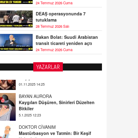
24 Temmuz 2026 Cuma
DEAŞ operasyonunda 7
tutuklama
28 Temmuz 2026 Salı
Bakan Bolat: Suudi Arabistan
transit ticareti yeniden açtı
24 Temmuz 2026 Cuma
YAZARLAR
BAYAN AURORA
Kaygıları Düşüren, Sinirleri Düzelten
Bitkiler
5.1.2025 12:23
DOKTOR CİVANIM
Mastürbasyon ve Tatmin: Bir Keşif
Yolculuğu
13.11.2024 22:51