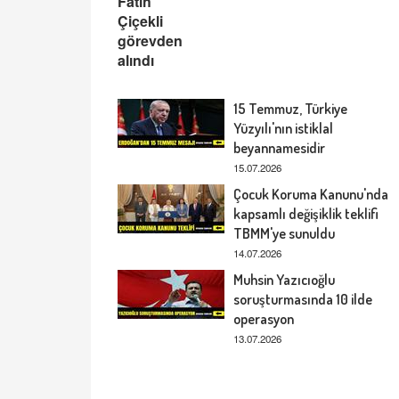
15 Temmuz, Türkiye
Yüzyılı'nın istiklal
beyannamesidir
15.07.2026
Çocuk Koruma Kanunu'nda
kapsamlı değişiklik teklifi
TBMM'ye sunuldu
14.07.2026
Muhsin Yazıcıoğlu
soruşturmasında 10 ilde
operasyon
13.07.2026