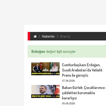
Haberler
Arama
Erdoğan
değeri ilgili sonuçlar
Cumhurbaşkanı Erdoğan,
Suudi Arabistan'da Veliaht
Prens ile görüştü
07.08.2026
Bakan Gürlek: Çocuklarımızı
şiddetten korumakta
kararlıyız
05.08.2026