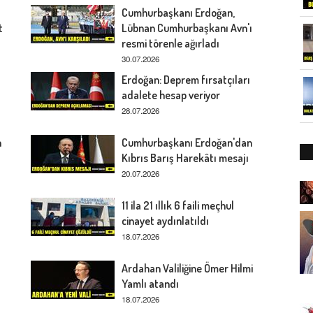
Cumhurbaşkanı Erdoğan,
t
Lübnan Cumhurbaşkanı Avn'ı
resmi törenle ağırladı
30.07.2026
Erdoğan: Deprem fırsatçıları
adalete hesap veriyor
28.07.2026
n
Cumhurbaşkanı Erdoğan'dan
Kıbrıs Barış Harekâtı mesajı
20.07.2026
11 ila 21 ıllık 6 faili meçhul
cinayet aydınlatıldı
18.07.2026
Ardahan Valiliğine Ömer Hilmi
Yamlı atandı
18.07.2026