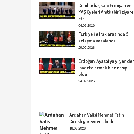
Cumhurbaşkanı Erdoğan ve
YAŞ üyeleri Anıtkabir'i ziyare
etti
04.08.2026
Türkiye ile Irak arasında 5
anlaşma imzalandı
29.07.2026
Erdoğan: Ayasofya'yı yenide
ibadete açmak bize nasip
oldu
24.07.2026
Ardahan Valisi Mehmet Fatih
Çiçekli görevden alındı
18.07.2026