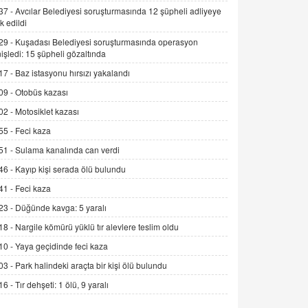
Alınmalı?
37 -
Avcılar Belediyesi soruşturmasında 12 şüpheli adliyeye
k edildi
9.12.2025 10:11
29 -
Kuşadası Belediyesi soruşturmasında operasyon
İNCİ GÜL AKÖL
işledi: 15 şüpheli gözaltında
Trump Keşke Adana'yı da Ziyaret Etse...
17 -
Baz istasyonu hırsızı yakalandı
06.07.2026 13:00
09 -
Otobüs kazası
02 -
Motosiklet kazası
ADEM AKÖL
55 -
Feci kaza
Esed Destekçilerinin Yüzüne Vurulan
Şamar: Sednaya
51 -
Sulama kanalında can verdi
11.12.2024 12:30
46 -
Kayıp kişi serada ölü bulundu
DR. EKREM ASLAN
41 -
Feci kaza
Gerçek Ne, Algı Ne? "Beraber
23 -
Düğünde kavga: 5 yaralı
Yürüyoruz" Cümlesinin Peşinden
18 -
Nargile kömürü yüklü tır alevlere teslim oldu
19.07.2025 12:45
10 -
Yaya geçidinde feci kaza
GÖNÜL MENEKŞE
03 -
Park halindeki araçta bir kişi ölü bulundu
Şifacının Yolu
16 -
Tır dehşeti: 1 ölü, 9 yaralı
04.11.2025 12:56