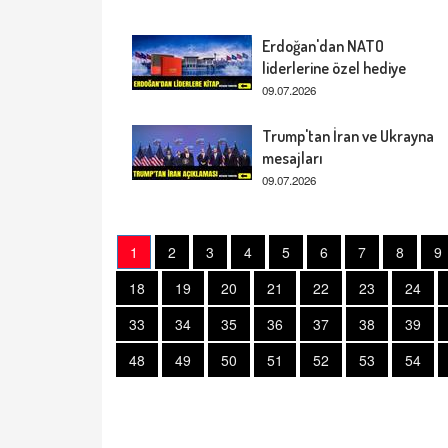
Erdoğan'dan NATO
liderlerine özel hediye
09.07.2026
Trump'tan İran ve Ukrayna
mesajları
09.07.2026
1
2
3
4
5
6
7
8
9
18
19
20
21
22
23
24
33
34
35
36
37
38
39
48
49
50
51
52
53
54