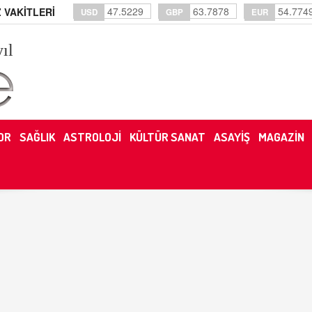
47.5229
63.7878
54.774
 VAKİTLERİ
USD
GBP
EUR
yıl
OR
SAĞLIK
ASTROLOJİ
KÜLTÜR SANAT
ASAYİŞ
MAGAZİN