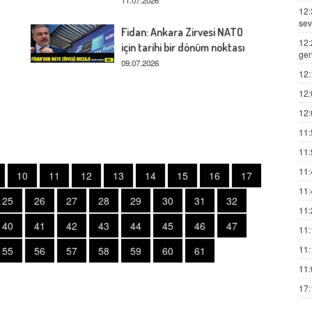
12:
sev
Fidan: Ankara Zirvesi NATO
12:
için tarihi bir dönüm noktası
gen
09.07.2026
12:
12:
12:
11:
11:
11:
10
11
12
13
14
15
16
17
11:
25
26
27
28
29
30
31
32
11:
40
41
42
43
44
45
46
47
11:
11:
55
56
57
58
59
60
61
11:
17: