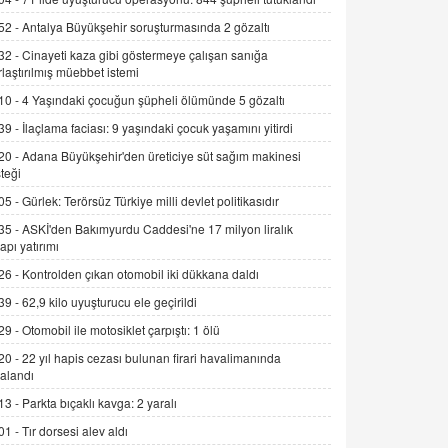
Alınmalı?
52 -
Antalya Büyükşehir soruşturmasında 2 gözaltı
9.12.2025 10:11
32 -
Cinayeti kaza gibi göstermeye çalışan sanığa
rlaştırılmış müebbet istemi
İNCİ GÜL AKÖL
Trump Keşke Adana'yı da Ziyaret Etse...
10 -
4 Yaşındaki çocuğun şüpheli ölümünde 5 gözaltı
06.07.2026 13:00
39 -
İlaçlama faciası: 9 yaşındaki çocuk yaşamını yitirdi
20 -
Adana Büyükşehir'den üreticiye süt sağım makinesi
ADEM AKÖL
teği
Esed Destekçilerinin Yüzüne Vurulan
05 -
Gürlek: Terörsüz Türkiye milli devlet politikasıdır
Şamar: Sednaya
35 -
ASKİ'den Bakımyurdu Caddesi'ne 17 milyon liralık
11.12.2024 12:30
yapı yatırımı
DR. EKREM ASLAN
26 -
Kontrolden çıkan otomobil iki dükkana daldı
Gerçek Ne, Algı Ne? "Beraber
39 -
62,9 kilo uyuşturucu ele geçirildi
Yürüyoruz" Cümlesinin Peşinden
29 -
Otomobil ile motosiklet çarpıştı: 1 ölü
19.07.2025 12:45
20 -
22 yıl hapis cezası bulunan firari havalimanında
GÖNÜL MENEKŞE
alandı
Şifacının Yolu
13 -
Parkta bıçaklı kavga: 2 yaralı
04.11.2025 12:56
01 -
Tır dorsesi alev aldı