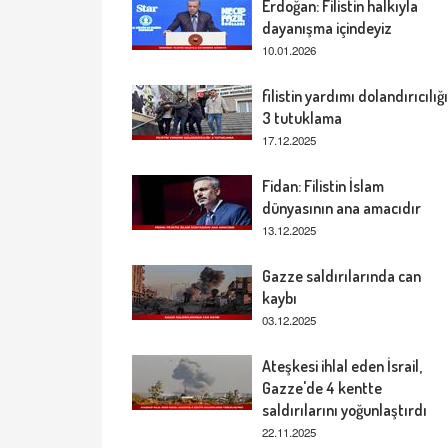
Erdoğan: Filistin halkıyla
dayanışma içindeyiz
10.01.2026
filistin yardımı dolandırıcılığı
3 tutuklama
17.12.2025
Fidan: Filistin İslam
dünyasının ana amacıdır
13.12.2025
Gazze saldırılarında can
kaybı
03.12.2025
Ateşkesi ihlal eden İsrail,
Gazze'de 4 kentte
saldırılarını yoğunlaştırdı
22.11.2025