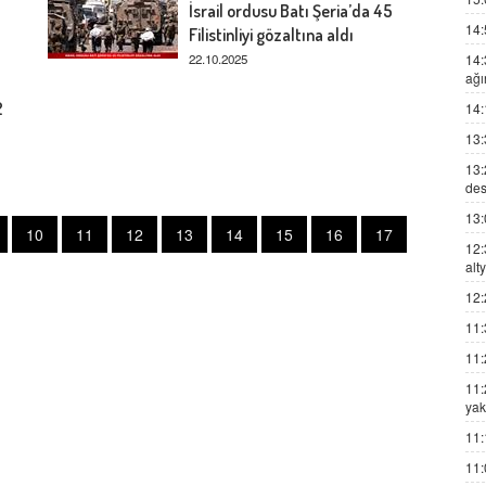
İsrail ordusu Batı Şeria’da 45
14:
Filistinliyi gözaltına aldı
22.10.2025
14:
ağı
2
14:
13:
13:
des
13:
10
11
12
13
14
15
16
17
12:
alt
12:
11:
11:
11:
yak
11:
11: