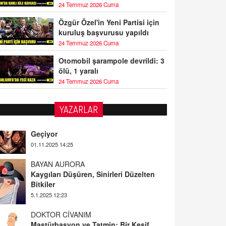
24 Temmuz 2026 Cuma
Özgür Özel'in Yeni Partisi için
kuruluş başvurusu yapıldı
24 Temmuz 2026 Cuma
Otomobil şarampole devrildi: 3
ölü, 1 yaralı
24 Temmuz 2026 Cuma
YAZARLAR
BAYAN AURORA
Kaygıları Düşüren, Sinirleri Düzelten
Bitkiler
5.1.2025 12:23
DOKTOR CİVANIM
Mastürbasyon ve Tatmin: Bir Keşif
Yolculuğu
13.11.2024 22:51