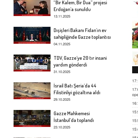
“Bir Kalem, Bir Dua” projesi
Erdoğan’a sunuldu
13.11.2025
Dışişleri Bakanı Fidan’ın ev
sahipliğinde Gazze toplantısı
04.11.2025
TDV, Gazze’ye 20 tır insani
yardım gönderdi
31.10.2025
17:
İsrail Batı Şeria’da 44
17:
Filistinliyi gözaltına aldı
ope
29.10.2025
16:
15:
Gazze Mahkemesi
İstanbul’da toplandı
15:
23.10.2025
15:
15: