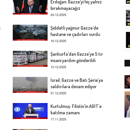
Erdoğan: Gazze’yi hiç yalnız
bırakmayacağız
24.12.2025
:
Şiddetli yağmur Gazze’de
hastane ve çadırları vurdu
16.12.2025
Şanlıurfa'dan Gazze'ye 5 tır
insani yardım gönderildi
10.12.2025
İsrail, Gazze ve Batı Şeria’ya
saldırılara devam ediyor
01.12.2025
Kurtulmuş: Filistin'in AGİT’e
katılma zamanı
17.11.2025