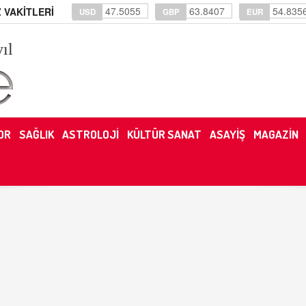
47.5055
63.8407
54.835
 VAKİTLERİ
USD
GBP
EUR
yıl
OR
SAĞLIK
ASTROLOJİ
KÜLTÜR SANAT
ASAYİŞ
MAGAZİN