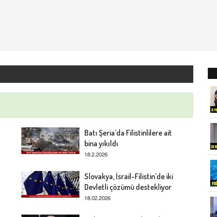
Batı Şeria’da Filistinlilere ait
bina yıkıldı
18.2.2026
Slovakya, İsrail-Filistin’de iki
Devletli çözümü destekliyor
18.02.2026