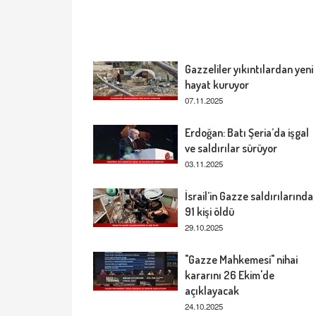
Gazzeliler yıkıntılardan yeni
hayat kuruyor
07.11.2025
Erdoğan: Batı Şeria’da işgal
ve saldırılar sürüyor
03.11.2025
İsrail’in Gazze saldırılarında
91 kişi öldü
29.10.2025
"Gazze Mahkemesi" nihai
kararını 26 Ekim'de
açıklayacak
24.10.2025