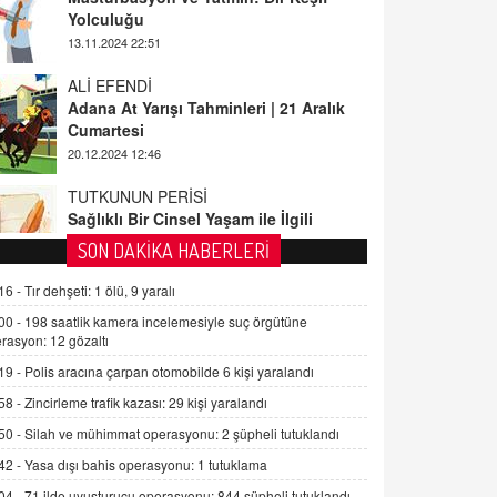
ALİ EFENDİ
Adana At Yarışı Tahminleri | 21 Aralık
Cumartesi
20.12.2024 12:46
TUTKUNUN PERİSİ
Sağlıklı Bir Cinsel Yaşam ile İlgili
Bilinmesi Gerekenler
08.11.2024 13:16
FARUK ÖNALAN
SON DAKİKA HABERLERİ
Tezkere Onaylanmasaydı…
16 -
Tır dehşeti: 1 ölü, 9 yaralı
2 Kasım 2021 Salı 00:11
00 -
198 saatlik kamera incelemesiyle suç örgütüne
rasyon: 12 gözaltı
AV. DOĞAN CAN DOĞAN
19 -
Polis aracına çarpan otomobilde 6 kişi yaralandı
Kişisel verilerin korunması ve dijital
hukukun gelişimi
58 -
Zincirleme trafik kazası: 29 kişi yaralandı
15.09.2025 16:17
50 -
Silah ve mühimmat operasyonu: 2 şüpheli tutuklandı
42 -
Yasa dışı bahis operasyonu: 1 tutuklama
SEHER EREK
Kış Ayları Geldi, Hangi Önlemler
04 -
71 ilde uyuşturucu operasyonu: 844 şüpheli tutuklandı