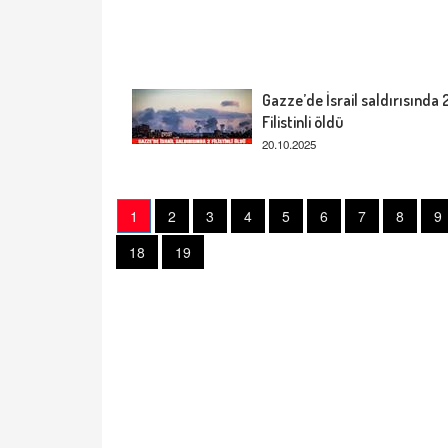
Gazze’de İsrail saldırısında 
Filistinli öldü
20.10.2025
1
2
3
4
5
6
7
8
9
18
19